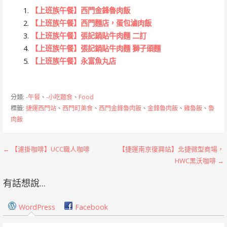
【上班族午餐】西門金鋒魯肉飯
【上班族午餐】西門麵店，蛋包滷肉飯
【上班族午餐】張記鍋貼牛肉麵 二訂
【上班族午餐】張記鍋貼牛肉麵 獅子頭麵
【上班族午餐】永富魚丸店
分類:
-午餐
、
-小吃麵食
、
Food
標籤:
捷運西門站
、
西門町美食
、
西門金鋒魯肉飯
、
金鋒魯肉飯
、
雞魯飯
、
魯
肉飯
文
← 【濾掛咖啡】UCC職人咖啡
【捷運南京復興站】北捷微型商場，
HWC黑沃咖啡 →
章
有話想說...
導
覽
WordPress
Facebook