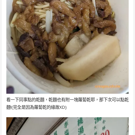
看一下同事點的乾麵，乾麵也有附一塊蘿蔔乾耶，那下次可以點乾
麵!(完全是因為蘿蔔乾的緣故XD)