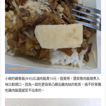
小碗的雞魯飯($45)比滷肉飯貴10元，我覺得，還是魯肉飯燉煮入
味比較順口，因為一起吃更容易凸顯出雞肉絲的乾柴，搞不好單獨
吃雞肉飯還感受不出來的。