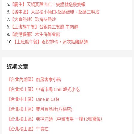
5.
【慶生】天鍋宴蘆洲店，幾歲就送幾隻蝦
6.
【城中區】大黑松小倆口-起酥蛋糕、起酥三明治
7.
【大直熱炒】珍海味熱炒
8.
【上班族午餐】台銀員工餐廳 牛肉麵
9.
【鹿港餐廳】木生海鮮會館
10.
【上班族午餐】君悅排骨，這次點雞腿麵
近期文章
【台北內湖區】廚房客家小館
【台北松山區】中崙市場 Chill 韓式小吃
【台北中山區】Dine in Cafe
【台北松山區】雙月食品社(八德店)
【台北松山區】老拌涼麵（中崙市場 一樓12號攤位）
【台北松山區】午食在