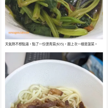
天氣熱不想點湯，點了一份燙青菜($35)，跟上次一樣是菠菜。