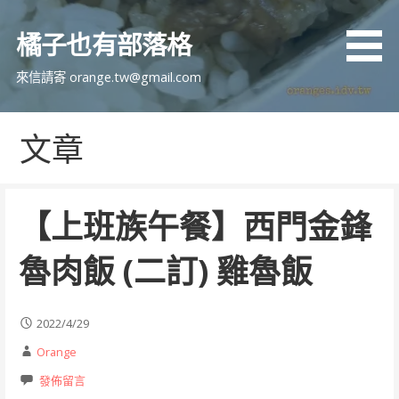
跳
至
橘子也有部落格
主
要
來信請寄 orange.tw@gmail.com
內
容
文章
【上班族午餐】西門金鋒
魯肉飯 (二訂) 雞魯飯
2022/4/29
Orange
發佈留言