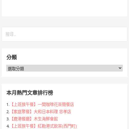
搜
尋
關
鍵
分類
字:
分
類
本月熱門文章排行榜
1.
【上班族午餐】一間咖啡花茶簡餐店
2.
【家庭聚餐】大和日本料理 忠孝店
3.
【鹿港餐廳】木生海鮮會館
4.
【上班族午餐】紅勘港式飲茶(西門町)