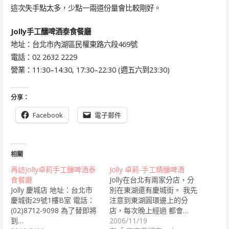
這次失手點太多，少點一兩道份量會比較剛好。
Jolly手工釀啤酒泰食餐廳
地址：台北市內湖區民權東路六段469號
電話：02 2632 2229
營業：11:30–14:30, 17:30–22:30 (週五六到23:30)
分享：
Facebook
電子郵件
相關
再訪Jolly卓莉手工釀啤酒泰
Jolly 卓莉-手工精釀啤酒
食餐廳
Jolly在台北有兩家分店，分
Jolly 慶城店 地址：台北市
別在東湖還有慶城街。 我先
慶城街29號1樓B室 電話：
注意到東湖圓環邊上的分
(02)8712-9098 為了替即將
店，每次晚上經過 都會…
到…
2006/11/19