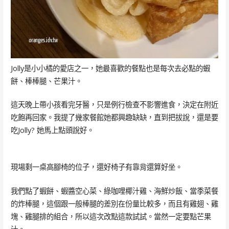
Jolly是小小橘的愛店之一，她最喜歡的餐點也是每次去必點的蝦
餅、棒棒腿、芒果汁。
這天晚上帶小孩看完牙醫，只是例行檢查不影響進食，決定在附近
吃飽再回家。我提了幾家餐館她都興趣缺缺，直到把拔說，還是要
吃Jolly? 她馬上點頭說好。
現場剩一桌高腳椅的位子，還好椅子有靠背還算好坐。
我們點了蝦餅、蝦醬空心菜、綠咖哩椰汁雞、海鮮炒飯、當季菜餐
的炸棒腿，這個跟一般棒腿的差別在份量比較多，而且有雞翅、雞
塊、雞腿排的組合，所以這次改點這款試試。當然一定要點芒果