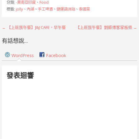
分類:
-東南亞印度
、
Food
標籤:
jolly
、
內湖
、
手工啤酒
、
捷運葫洲站
、
泰國菜
文
← 【上班族午餐】J&J CAFE，早午餐
【上班族午餐】劉師傅客家板條 →
章
有話想說...
導
WordPress
Facebook
覽
發表迴響