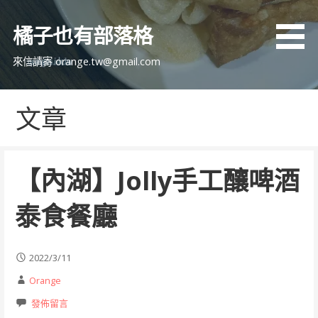
跳
至
橘子也有部落格
主
要
來信請寄 orange.tw@gmail.com
內
容
文章
【內湖】Jolly手工釀啤酒
泰食餐廳
2022/3/11
Orange
發佈留言