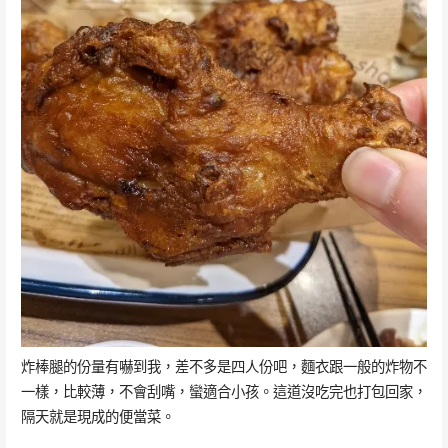
炸棒腿的份量有嚇到我，差不多是四人份吧，麵衣跟一般的炸物不
一樣，比較薄，不會刮嘴，蠻適合小孩。這道沒吃完也打包回家，
隔天就是現成的便當菜。