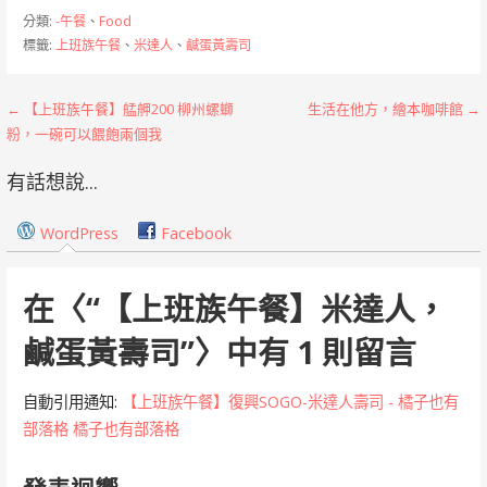
分類:
-午餐
、
Food
標籤:
上班族午餐
、
米達人
、
鹹蛋黃壽司
文
← 【上班族午餐】艋舺200 柳州螺螄
生活在他方，繪本咖啡館 →
粉，一碗可以餵飽兩個我
章
有話想說...
導
覽
WordPress
Facebook
在〈
“【上班族午餐】米達人，
鹹蛋黃壽司”
〉中有 1 則留言
自動引用通知:
【上班族午餐】復興SOGO-米達人壽司 - 橘子也有
部落格 橘子也有部落格