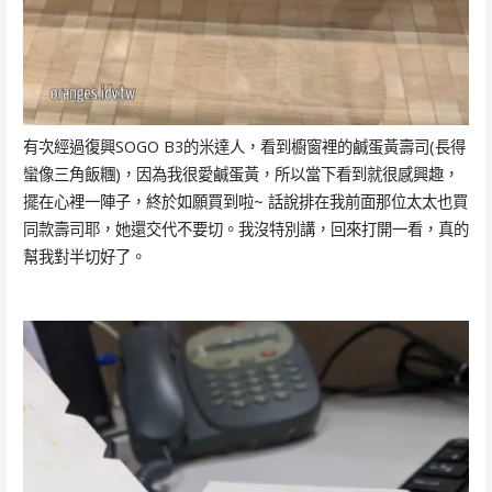
有次經過復興SOGO B3的米達人，看到櫥窗裡的鹹蛋黃壽司(長得
蠻像三角飯糰)，因為我很愛鹹蛋黃，所以當下看到就很感興趣，
擺在心裡一陣子，終於如願買到啦~ 話說排在我前面那位太太也買
同款壽司耶，她還交代不要切。我沒特別講，回來打開一看，真的
幫我對半切好了。