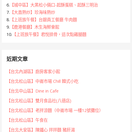
6.
【城中區】大黑松小倆口-起酥蛋糕、起酥三明治
7.
【大直熱炒】珍海味熱炒
8.
【上班族午餐】台銀員工餐廳 牛肉麵
9.
【鹿港餐廳】木生海鮮會館
10.
【上班族午餐】君悅排骨，這次點雞腿麵
近期文章
【台北內湖區】廚房客家小館
【台北松山區】中崙市場 Chill 韓式小吃
【台北中山區】Dine in Cafe
【台北松山區】雙月食品社(八德店)
【台北松山區】老拌涼麵（中崙市場 一樓12號攤位）
【台北松山區】午食在
【台北大安區】陳鐵心 拌拌麵 豬肝湯