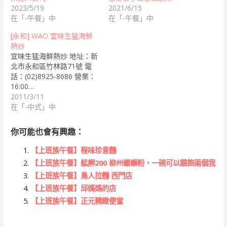
2023/5/19
2021/6/15
在「-午餐」中
在「-午餐」中
[永和] WAO 宜味生猛海鮮
熱炒
宜味生猛海鮮熱炒 地址：新
北市永和區竹林路71號 電
話：(02)8925-8686 營業：
16:00…
2011/3/11
在「-中式」中
你可能也會有興趣：
【上班族午餐】程味珍意麵
【上班族午餐】艋舺200 柳州螺螄粉，一碗可以餵飽兩個我
【上班族午餐】鳥人拉麵 西門店
【上班族午餐】邱媽媽的店
【上班族午餐】正元精緻便當