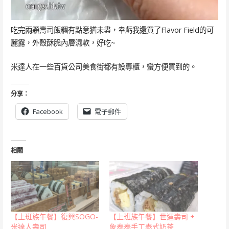
吃完兩顆壽司飯糰有點意猶未盡，幸虧我還買了Flavor Field的可
麗露，外殼酥脆內層濕軟，好吃~
米達人在一些百貨公司美食街都有設專櫃，蠻方便買到的。
分享：
Facebook
電子郵件
相關
【上班族午餐】復興SOGO-
【上班族午餐】世運壽司 +
米達人壽司
象泰泰手工泰式奶茶