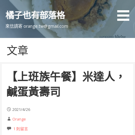
跳
至
橘子也有部落格
主
要
來信請寄 orange.tw@gmail.com
內
容
文章
【上班族午餐】米達人，
鹹蛋黃壽司
2021/4/26
Orange
1 則留言