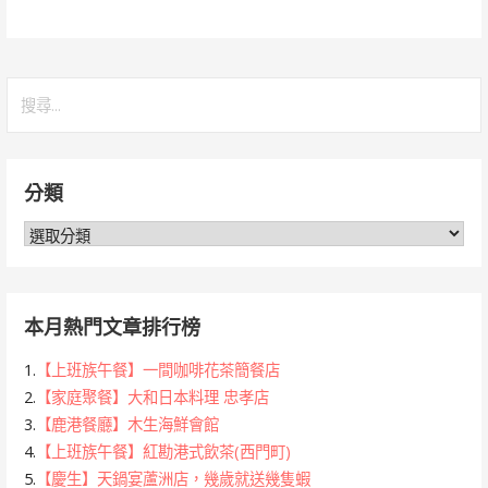
搜
尋
關
鍵
分類
字:
分
類
本月熱門文章排行榜
1.
【上班族午餐】一間咖啡花茶簡餐店
2.
【家庭聚餐】大和日本料理 忠孝店
3.
【鹿港餐廳】木生海鮮會館
4.
【上班族午餐】紅勘港式飲茶(西門町)
5.
【慶生】天鍋宴蘆洲店，幾歲就送幾隻蝦