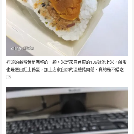
裡頭的鹹蛋黃是完整的一顆。米是來自台東的139號池上米，鹹蛋
也是選自紅土鴨蛋，加上店家自炒的溫體豬肉鬆，真的是不錯吃
耶!