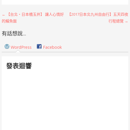
文
← 【台北‧日本橋玉井】 讓人心情好
【2017日本北九州自由行】五天四夜
的鰻魚飯
行程總覽 →
章
有話想說...
導
覽
WordPress
Facebook
發表迴響