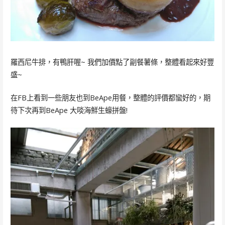
羅西尼牛排，有鴨肝喔~ 我們加價點了副餐薯條，整體看起來好豐
盛~
在FB上看到一些朋友也到BeApe用餐，整體的評價都蠻好的，期
待下次再到BeApe 大啖海鮮生蠔拼盤!