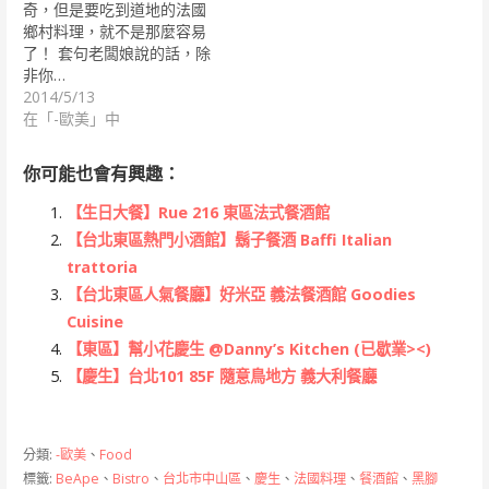
奇，但是要吃到道地的法國
鄉村料理，就不是那麼容易
了！ 套句老闆娘說的話，除
非你…
2014/5/13
在「-歐美」中
你可能也會有興趣：
【生日大餐】Rue 216 東區法式餐酒館
【台北東區熱門小酒館】鬍子餐酒 Baffi Italian
trattoria
【台北東區人氣餐廳】好米亞 義法餐酒館 Goodies
Cuisine
【東區】幫小花慶生 @Danny’s Kitchen (已歇業><)
【慶生】台北101 85F 隨意鳥地方 義大利餐廳
分類:
-歐美
、
Food
標籤:
BeApe
、
Bistro
、
台北市中山區
、
慶生
、
法國料理
、
餐酒館
、
黑腳