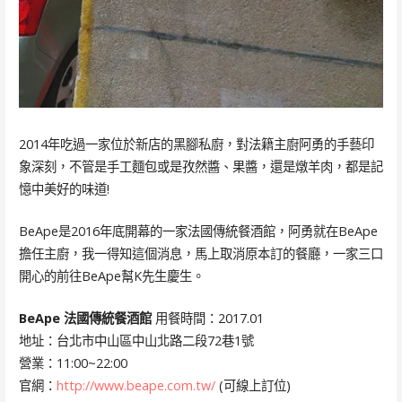
2014年吃過一家位於新店的黑腳私廚，對法籍主廚阿勇的手藝印
象深刻，不管是手工麵包或是孜然醬、果醬，還是燉羊肉，都是記
憶中美好的味道!
BeApe是2016年底開幕的一家法國傳統餐酒館，阿勇就在BeApe
擔任主廚，我一得知這個消息，馬上取消原本訂的餐廳，一家三口
開心的前往BeApe幫K先生慶生。
BeApe 法國傳統餐酒館
用餐時間：2017.01
地址：台北市中山區中山北路二段72巷1號
營業：11:00~22:00
官網：
http://www.beape.com.tw/
(可線上訂位)