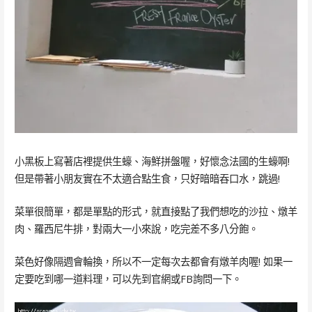
小黑板上寫著店裡提供生蠔、海鮮拼盤喔，好懷念法國的生蠔啊!
但是帶著小朋友實在不太適合點生食，只好暗暗吞口水，跳過!
菜單很簡單，都是單點的形式，就直接點了我們想吃的沙拉、燉羊
肉、羅西尼牛排，對兩大一小來說，吃完差不多八分飽。
菜色好像隔週會輪換，所以不一定每次去都會有燉羊肉喔! 如果一
定要吃到哪一道料理，可以先到官網或FB詢問一下。