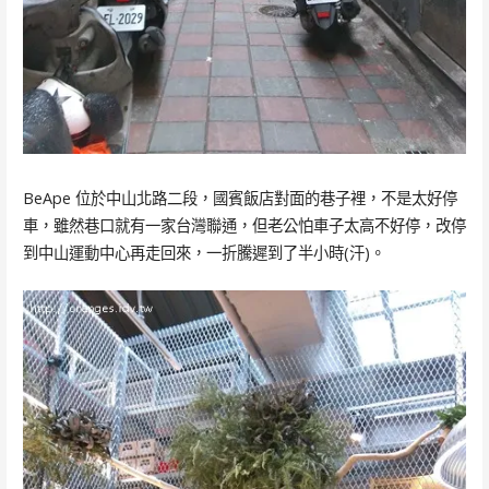
BeApe 位於中山北路二段，國賓飯店對面的巷子裡，不是太好停
車，雖然巷口就有一家台灣聯通，但老公怕車子太高不好停，改停
到中山運動中心再走回來，一折騰遲到了半小時(汗)。