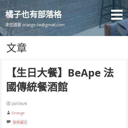
跳
至
橘子也有部落格
主
要
來信請寄 orange.tw@gmail.com
內
容
文章
【生日大餐】BeApe 法
國傳統餐酒館
2017/5/9
Orange
發佈留言