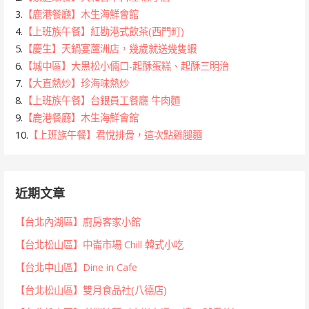
3.
【鹿港餐廳】木生海鮮會館
4.
【上班族午餐】紅勘港式飲茶(西門町)
5.
【慶生】天鍋宴蘆洲店，幾歲就送幾隻蝦
6.
【城中區】大黑松小倆口-起酥蛋糕、起酥三明治
7.
【大直熱炒】珍海味熱炒
8.
【上班族午餐】台銀員工餐廳 牛肉麵
9.
【鹿港餐廳】木生海鮮會館
10.
【上班族午餐】君悅排骨，這次點雞腿麵
近期文章
【台北內湖區】廚房客家小館
【台北松山區】中崙市場 Chill 韓式小吃
【台北中山區】Dine in Cafe
【台北松山區】雙月食品社(八德店)