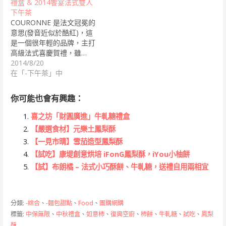
禮盒 & 2014饗宴法式雙人
下午茶
COURONNE 是法文冠冕的
意思(發音近似於酷紅)，這
是一個很年輕的品牌，主打
高級法式喜慶賀禮，雖…
2014/8/20
在「-下午茶」中
你可能也會有興趣：
喜之坊「財圓廣進」牛軋糖禮盒
【嚴選食材】元樂土鳳梨酥
【一見市晴】雪茄造型鳳梨酥
【試吃】康堤創意烘培 iFonG鳳梨酥，iYou小柚餅
【試】布朗橘 – 法式小巧酥餅、牛軋糖，送禮自用兩相宜
分類:
-綜合
、
-麵包甜點
、
Food
、
團購網購
標籤:
中保無限
、
中秋禮盒
、
如意柿
、
復興空廚
、
柿餅
、
牛軋糖
、
試吃
、
鳳梨
酥