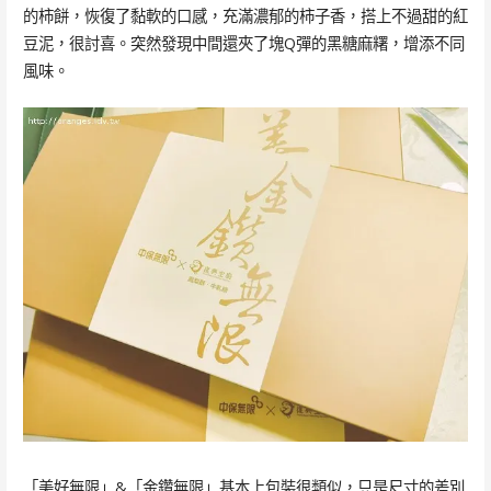
的柿餅，恢復了黏軟的口感，充滿濃郁的柿子香，搭上不過甜的紅
豆泥，很討喜。突然發現中間還夾了塊Q彈的黑糖麻糬，增添不同
風味。
「美好無限」&「金鑽無限」基本上包裝很類似，只是尺寸的差別