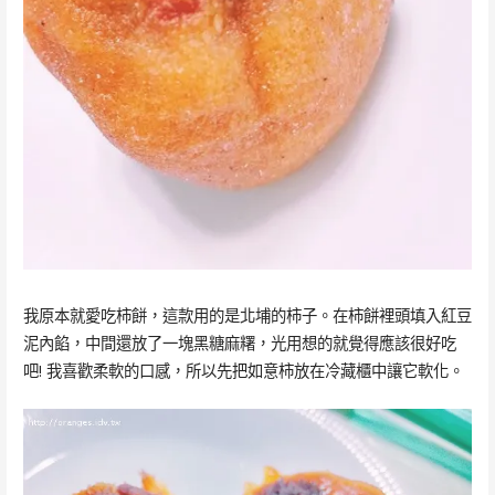
我原本就愛吃柿餅，這款用的是北埔的柿子。在柿餅裡頭填入紅豆
泥內餡，中間還放了一塊黑糖麻糬，光用想的就覺得應該很好吃
吧! 我喜歡柔軟的口感，所以先把如意柿放在冷藏櫃中讓它軟化。