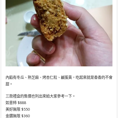
內餡有冬瓜、熟芝麻、烤杏仁粒、鹹蛋黃，吃起來就是香香的不會
甜。
三款禮盒的售價也列出來給大家參考一下。
如意柿 $888
美好無限 $550
金鑽無限 $360