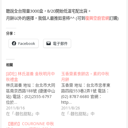
聽說全台限量3000盒，8/20開始低溫宅配出貨。
月餅以外的選擇，我個人最推如意柿^^ (可到
復興空廚官網
訂購)
分享：
Facebook
電子郵件
相關
[試吃] 林氏滋養 金秋明月中
玉香齋素食餅店‧素的中秋
秋禮盒
月餅
林氏滋養 地址：台北市大同
玉香齋 地址：台北市忠孝東
區南京西路188號 (捷運中山
路四段553巷2弄1號 電話：
站) 電話：(02)2555-6797
(02) 8787-6680 官網：
位於…
http…
2011/8/16
2011/8/26
在「-麵包甜點」中
在「-麵包甜點」中
【邀約】COURONNE 中秋