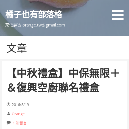
跳
至
橘子也有部落格
主
要
來信請寄 orange.tw@gmail.com
內
容
文章
【中秋禮盒】中保無限＋
＆復興空廚聯名禮盒
2016/8/19
Orange
1 則留言