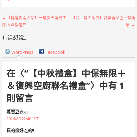
文
← 【捷運劍南路站】一鷺炭火燒鳥工
【台北有園飯店】夏季新菜色，有新
坊 大直旗艦店
意! →
章
有話想說...
導
覽
WordPress
Facebook
在〈
“【中秋禮盒】中保無限＋
＆復興空廚聯名禮盒”
〉中有 1
則留言
蕭雪豆
表示:
2016/8/222:40 下午
真的蠻好吃的!!