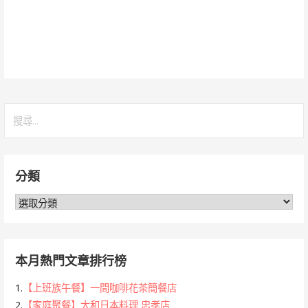
搜
尋
關
鍵
分類
字:
分
類
本月熱門文章排行榜
1.
【上班族午餐】一間咖啡花茶簡餐店
2.
【家庭聚餐】大和日本料理 忠孝店