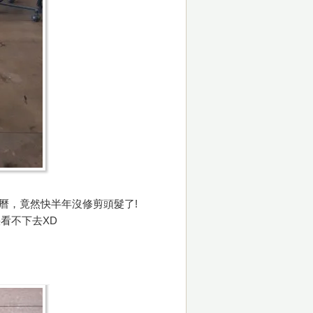
事曆，竟然快半年沒修剪頭髮了!
看不下去XD