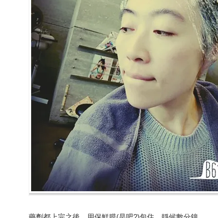
藥劑都上完之後，用保鮮膜(是吧?)包住，靜候數分鐘。