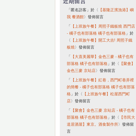
近期留言
「
匿名訪客
」於〈
【基隆正濱漁港】嶼
我 餐酒館
〉發佈留言
「
【上班族午餐】周照子鐵板燒 西門店
- 橘子也有部落格 橘子也有部落格
」於
〈
【上班族午餐】開工大吉! 周照子鐵
板燒
〉發佈留言
「
【大直美麗華】金色三麥 - 橘子也有
部落格 橘子也有部落格
」於〈
【聚會】
金色三麥 京站店
〉發佈留言
「
【上班族午餐】紅巷，西門町巷弄裡
的簡餐 - 橘子也有部落格 橘子也有部落
格
」於〈
【上班族午餐】松屋西門町
店
〉發佈留言
「
【聚會】金色三麥 京站店 - 橘子也有
部落格 橘子也有部落格
」於〈
【市民大
道居酒屋】東京。酒食製作所
〉發佈留
言