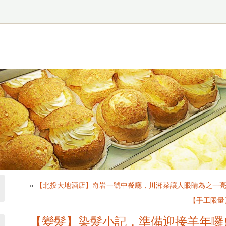
«
【北投大地酒店】奇岩一號中餐廳，川湘菜讓人眼睛為之一
【手工限量
【變髮】染髮小記，準備迎接羊年囉