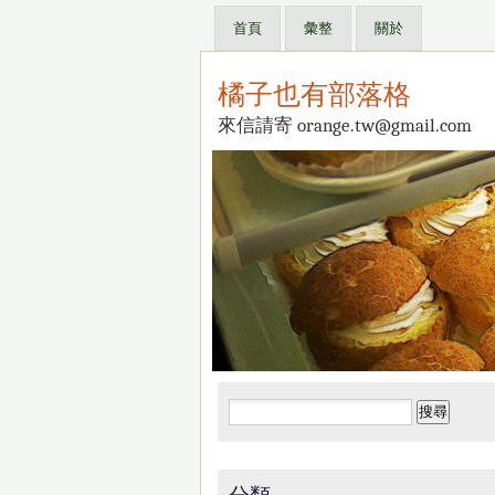
首頁
彙整
關於
橘子也有部落格
來信請寄 orange.tw@gmail.com
搜
尋
關
鍵
分類