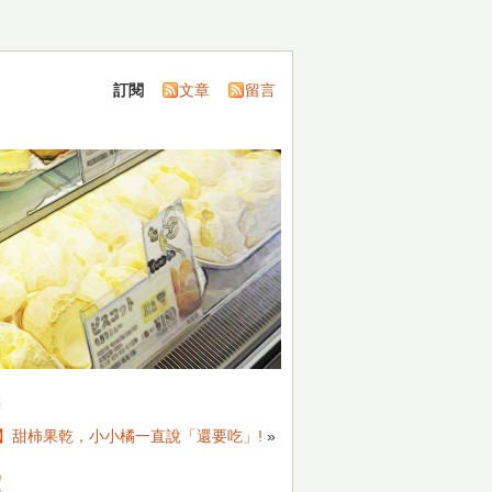
訂閱
文章
留言
亮
】甜柿果乾，小小橘一直說「還要吃」!
»
!