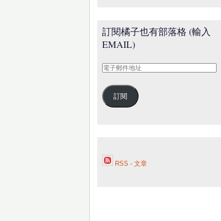
訂閱橘子也有部落格 (輸入
EMAIL)
電
子
郵
訂閱
件
地
址
RSS - 文章