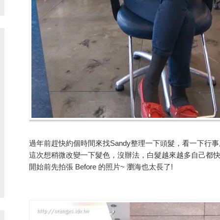
過年前趕快約個時間來找Sandy整理一下頭髮，看一下行
這次想稍微改變一下髮色，沒辦法，白髮越來越多自己都快
開始前先拍張 Before 的照片~ 瀏海也太長了!