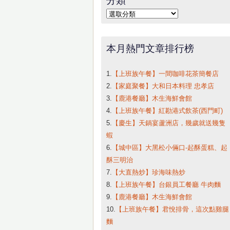
字:
分
類
本月熱門文章排行榜
1.
【上班族午餐】一間咖啡花茶簡餐店
2.
【家庭聚餐】大和日本料理 忠孝店
3.
【鹿港餐廳】木生海鮮會館
4.
【上班族午餐】紅勘港式飲茶(西門町)
5.
【慶生】天鍋宴蘆洲店，幾歲就送幾隻
蝦
6.
【城中區】大黑松小倆口-起酥蛋糕、起
酥三明治
7.
【大直熱炒】珍海味熱炒
8.
【上班族午餐】台銀員工餐廳 牛肉麵
9.
【鹿港餐廳】木生海鮮會館
10.
【上班族午餐】君悅排骨，這次點雞腿
麵