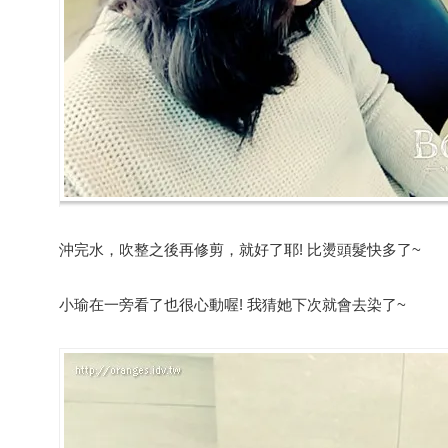
沖完水，吹整之後再修剪，就好了耶! 比燙頭髮快多了~
小瑜在一旁看了也很心動喔! 我猜她下次就會去染了~