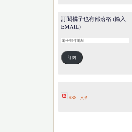
訂閱橘子也有部落格 (輸入
EMAIL)
電
子
郵
訂閱
件
地
址
RSS - 文章