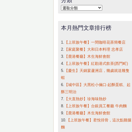
字:
分
類
本月熱門文章排行榜
1.
【上班族午餐】一間咖啡花茶簡餐店
2.
【家庭聚餐】大和日本料理 忠孝店
3.
【鹿港餐廳】木生海鮮會館
4.
【上班族午餐】紅勘港式飲茶(西門町)
5.
【慶生】天鍋宴蘆洲店，幾歲就送幾隻
蝦
6.
【城中區】大黑松小倆口-起酥蛋糕、起
酥三明治
7.
【大直熱炒】珍海味熱炒
8.
【上班族午餐】台銀員工餐廳 牛肉麵
9.
【鹿港餐廳】木生海鮮會館
10.
【上班族午餐】君悅排骨，這次點雞腿
麵