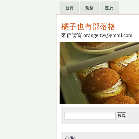
首頁
彙整
關於
橘子也有部落格
來信請寄 orange.tw@gmail.com
搜
尋
關
鍵
分類