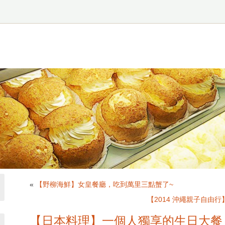
«
【野柳海鮮】女皇餐廳，吃到萬里三點蟹了~
【2014 沖繩親子自由
【日本料理】一個人獨享的生日大餐 @鮨一 