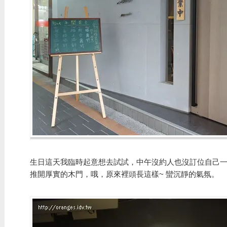
生日這天我臨時起意想去試試，中午沒約人也沒訂位自己
推開厚實的木門，哦，原來裡頭長這樣~ 蠻沉靜的氣氛。