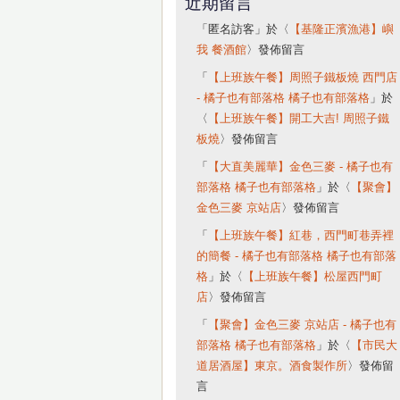
近期留言
「
匿名訪客
」於〈
【基隆正濱漁港】嶼
我 餐酒館
〉發佈留言
「
【上班族午餐】周照子鐵板燒 西門店
- 橘子也有部落格 橘子也有部落格
」於
〈
【上班族午餐】開工大吉! 周照子鐵
板燒
〉發佈留言
「
【大直美麗華】金色三麥 - 橘子也有
部落格 橘子也有部落格
」於〈
【聚會】
金色三麥 京站店
〉發佈留言
「
【上班族午餐】紅巷，西門町巷弄裡
的簡餐 - 橘子也有部落格 橘子也有部落
格
」於〈
【上班族午餐】松屋西門町
店
〉發佈留言
「
【聚會】金色三麥 京站店 - 橘子也有
部落格 橘子也有部落格
」於〈
【市民大
道居酒屋】東京。酒食製作所
〉發佈留
言