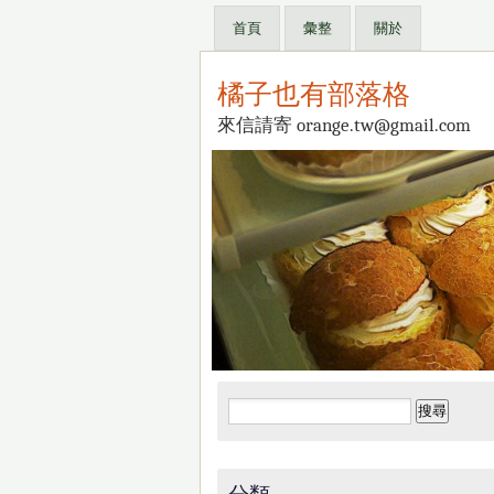
首頁
彙整
關於
橘子也有部落格
來信請寄 orange.tw@gmail.com
搜
尋
關
鍵
分類