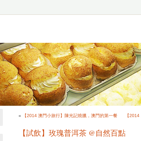
«
【2014 澳門小旅行】陳光記燒臘，澳門的第一餐
【201
【試飲】玫瑰普洱茶 @自然百點