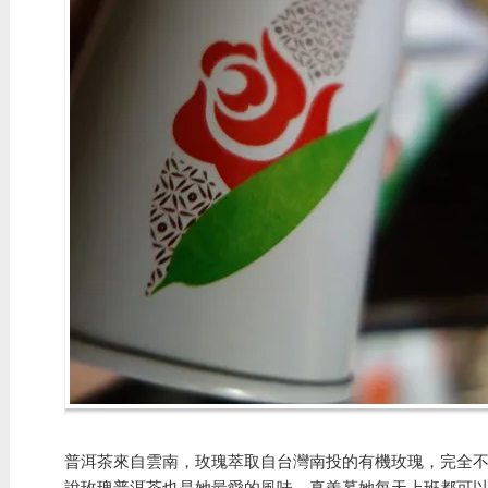
普洱茶來自雲南，玫瑰萃取自台灣南投的有機玫瑰，完全
說玫瑰普洱茶也是她最愛的風味，真羨慕她每天上班都可以喝