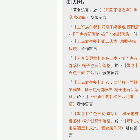
近期留言
「
匿名訪客
」於〈
【基隆正濱漁港】嶼
我 餐酒館
〉發佈留言
「
【上班族午餐】周照子鐵板燒 西門店
- 橘子也有部落格 橘子也有部落格
」於
〈
【上班族午餐】開工大吉! 周照子鐵
板燒
〉發佈留言
「
【大直美麗華】金色三麥 - 橘子也有
部落格 橘子也有部落格
」於〈
【聚會】
金色三麥 京站店
〉發佈留言
「
【上班族午餐】紅巷，西門町巷弄裡
的簡餐 - 橘子也有部落格 橘子也有部落
格
」於〈
【上班族午餐】松屋西門町
店
〉發佈留言
「
【聚會】金色三麥 京站店 - 橘子也有
部落格 橘子也有部落格
」於〈
【市民大
道居酒屋】東京。酒食製作所
〉發佈留
言