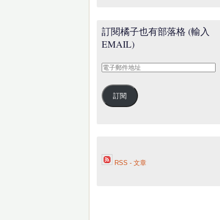
訂閱橘子也有部落格 (輸入
EMAIL)
電
子
郵
訂閱
件
地
址
RSS - 文章