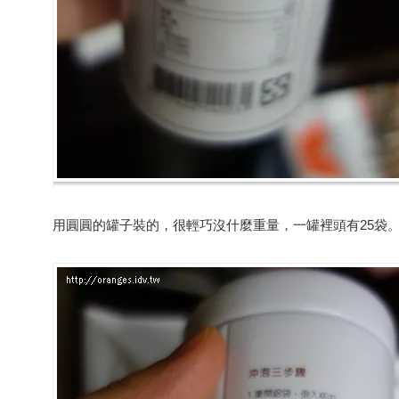
用圓圓的罐子裝的，很輕巧沒什麼重量，一罐裡頭有25袋