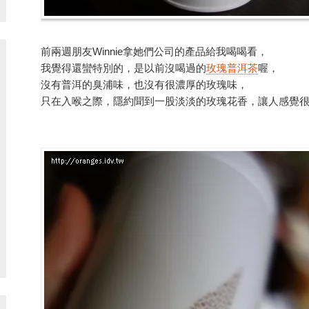
前兩週朋友Winnie拿她們公司的產品給我喝喝看，
我覺得還蠻特別的，是以前沒喝過的
玫瑰普洱茶
喔，
沒有普洱的臭浦味，也沒有很濃厚的玫瑰味，
只在入喉之際，隱約聞到一股淡淡的玫瑰花香，讓人感覺很