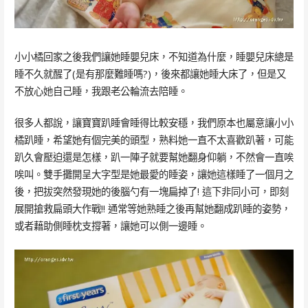
小小橘回家之後我們讓她睡嬰兒床，不知道為什麼，睡嬰兒床總是
睡不久就醒了(是有那麼難睡嗎?)，後來都讓她睡大床了，但是又
不放心她自己睡，我跟老公輪流去陪睡。
很多人都說，讓寶寶趴睡會睡得比較安穩，我們原本也屬意讓小小
橘趴睡，希望她有個完美的頭型，熟料她一直不太喜歡趴著，可能
趴久會壓迫還是怎樣，趴一陣子就要幫她翻身仰躺，不然會一直唉
唉叫。雙手攤開呈大字型是她最愛的睡姿，讓她這樣睡了一個月之
後，把拔突然發現她的後腦勺有一塊扁掉了! 這下非同小可，即刻
展開搶救扁頭大作戰!! 通常等她熟睡之後再幫她翻成趴睡的姿勢，
或者藉助側睡枕支撐著，讓她可以側一邊睡。