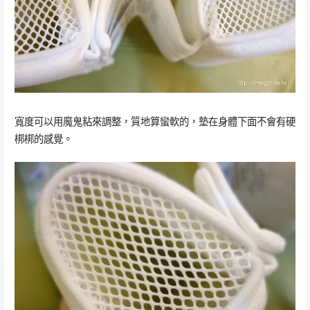
寬度可以用魔鬼粘來調整，質地算蠻軟的，墊在身體下面不會有硬
梆梆的感覺。