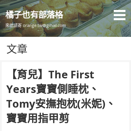
跳
至
橘子也有部落格
主
要
來信請寄 orange.tw@gmail.com
內
容
文章
【育兒】The First
Years寶寶側睡枕、
Tomy安撫抱枕(米妮)、
寶寶用指甲剪