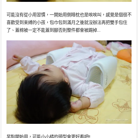
可能沒有從小用習慣，一開始用側睡枕也是唉唉叫，感覺是個很不
喜歡受到束縛的小孩，包巾包到滿月之後就沒辦法再把雙手包住
了、蓋棉被一定不能蓋到腳否則整件都會被踢掉…
早點開始用，可能小小橘的頭型會更好看吧!!