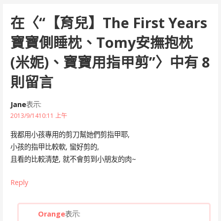
在〈
“【育兒】The First Years
寶寶側睡枕、Tomy安撫抱枕
(米妮)、寶寶用指甲剪”
〉中有 8
則留言
Jane
表示:
2013/9/1410:11 上午
我都用小孩專用的剪刀幫她們剪指甲耶,
小孩的指甲比較軟, 蠻好剪的,
且看的比較清楚, 就不會剪到小朋友的肉~
Reply
Orange
表示: