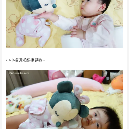
小小橘與米妮相見歡~