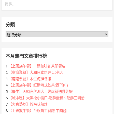
搜
尋
關
鍵
分類
字:
分
類
本月熱門文章排行榜
1.
【上班族午餐】一間咖啡花茶簡餐店
2.
【家庭聚餐】大和日本料理 忠孝店
3.
【鹿港餐廳】木生海鮮會館
4.
【上班族午餐】紅勘港式飲茶(西門町)
5.
【慶生】天鍋宴蘆洲店，幾歲就送幾隻蝦
6.
【城中區】大黑松小倆口-起酥蛋糕、起酥三明治
7.
【大直熱炒】珍海味熱炒
8.
【上班族午餐】台銀員工餐廳 牛肉麵