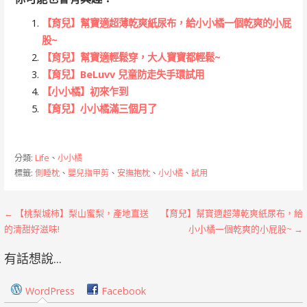
【育兒】幫寶適超薄乾爽紙尿布，給小小橘一個乾爽的小屁
股~
【育兒】幫寶適輕鬆穿，大人寶寶都輕鬆~
【育兒】BeLuvv 兒童防走失手環試用
【小小橘】初來乍到
【育兒】小小橘滿三個月了
分類:
Life
、
小小橘
標籤:
側睡枕
、
嬰兒指甲剪
、
安撫抱枕
、
小小橘
、
試用
文
← 【桃梨城柿】梨山蜜梨，產地直送
【育兒】幫寶適超薄乾爽紙尿布，給
的清甜好滋味!
小小橘一個乾爽的小屁股~ →
章
有話想說...
導
覽
WordPress
Facebook