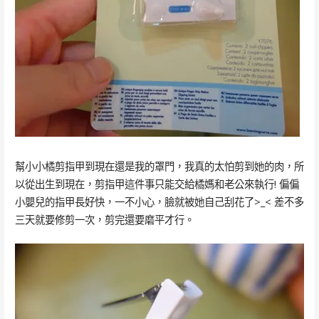
幫小小橘剪指甲到現在還是我的罩門，我真的太怕剪到她的肉，所
以從出生到現在，剪指甲這件事只能交給橘媽和老公來執行! 偏偏
小嬰兒的指甲長好快，一不小心，臉就被她自己刮花了>_< 差不多
三天就要修剪一次，剪完還要磨平才行。