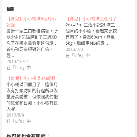
相關
【育兒】小小橘滿6個月小
【育兒】小小橘滿三個月了
記錄
2m→3m 生活小記錄 滿三
最近一家三口都掛病號，所
個月的小小橘，看起來比較
以6M小記錄遲到了三週XD
有肉了，身高60cm，體重
忘了在哪本書看到這句話：
5kg，繼續用NB紙尿…
養小孩要有絕對的自信。
2013/7/3
經…
在「Life」中
2013/10/21
在「Life」中
【育兒】小小橘滿4M記錄
小小橘滿四個月了，這個月
沒有打預防針的行程所以沒
量身高體重，但依照我們抱
的感覺和目測，小小橘有長
大喔…
2013/8/4
在「Life」中
你可能也會有興趣：