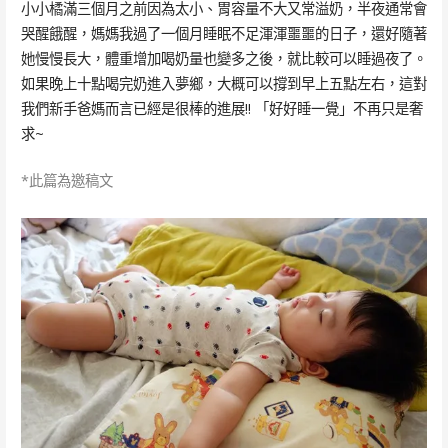
小小橘滿三個月之前因為太小、胃容量不大又常溢奶，半夜通常會
哭醒餓醒，媽媽我過了一個月睡眠不足渾渾噩噩的日子，還好隨著
她慢慢長大，體重增加喝奶量也變多之後，就比較可以睡過夜了。
如果晚上十點喝完奶進入夢鄉，大概可以撐到早上五點左右，這對
我們新手爸媽而言已經是很棒的進展!! 「好好睡一覺」不再只是奢
求~
*此篇為邀稿文