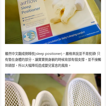
雖然中文翻成側睡枕(sleep positioner)，嚴格來說並不是枕頭! 只
有墊在身體的部分，讓寶寶側身躺的時候背部有個支撐，並不接觸
到頭部，所以大幅降低造成嬰兒窒息的風險。