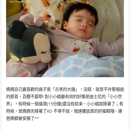
媽媽自己最喜歡的曲子是「古老的大鐘」，沒錯，就是平井堅唱過
的那首，百聽不厭耶! 對小小橘最有效的好像是迪士尼的「小小世
界」，有時候一個循環(15分鐘)還沒有結束，小小橘就睡著了；有
時候，是媽媽先睡著了XD 不得不說，慢速播放真的好催眠哦~ 連
爸媽都被安撫了^^