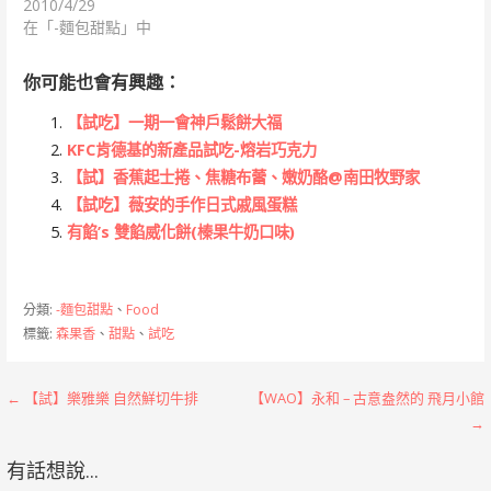
2010/4/29
在「-麵包甜點」中
你可能也會有興趣：
【試吃】一期一會神戶鬆餅大福
KFC肯德基的新產品試吃-熔岩巧克力
【試】香蕉起士捲、焦糖布蕾、嫩奶酪@南田牧野家
【試吃】薇安的手作日式戚風蛋糕
有餡’s 雙餡威化餅(榛果牛奶口味)
分類:
-麵包甜點
、
Food
標籤:
森果香
、
甜點
、
試吃
文
← 【試】樂雅樂 自然鮮切牛排
【WAO】永和 – 古意盎然的 飛月小館
→
章
有話想說...
導