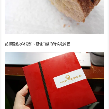
記得要趁冰冰涼涼、最佳口感的時候吃掉喔~