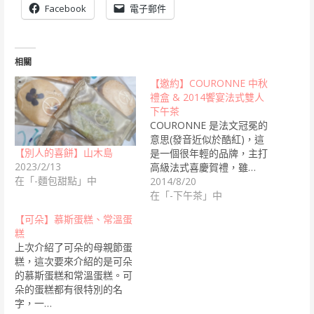
Facebook
電子郵件
相關
【邀約】COURONNE 中秋
禮盒 & 2014饗宴法式雙人
下午茶
COURONNE 是法文冠冕的
意思(發音近似於酷紅)，這
【別人的喜餅】山木島
是一個很年輕的品牌，主打
2023/2/13
高級法式喜慶賀禮，雖…
在「-麵包甜點」中
2014/8/20
在「-下午茶」中
【可朵】慕斯蛋糕、常溫蛋
糕
上次介紹了可朵的母親節蛋
糕，這次要來介紹的是可朵
的慕斯蛋糕和常溫蛋糕。可
朵的蛋糕都有很特別的名
字，一…