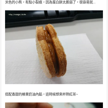
米色的小熊，有點小裂痕，因為蛋白餅太脆弱了，很容易就…
搭配香甜的榛果奶油內餡，這時候想來杯熱紅茶~