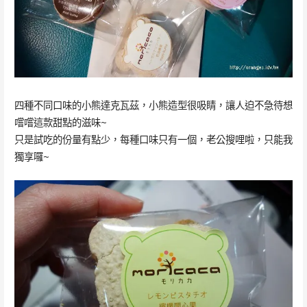
四種不同口味的小熊達克瓦茲，小熊造型很吸睛，讓人迫不急待想
嚐嚐這款甜點的滋味~
只是試吃的份量有點少，每種口味只有一個，老公搜哩啦，只能我
獨享囉~