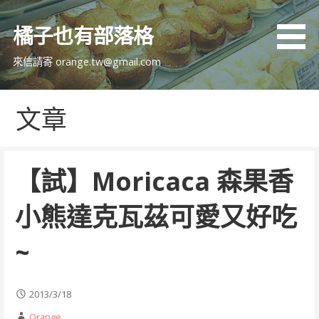
跳
至
橘子也有部落格
主
要
來信請寄 orange.tw@gmail.com
內
容
文章
【試】Moricaca 森果香
小熊達克瓦茲可愛又好吃
~
2013/3/18
Orange