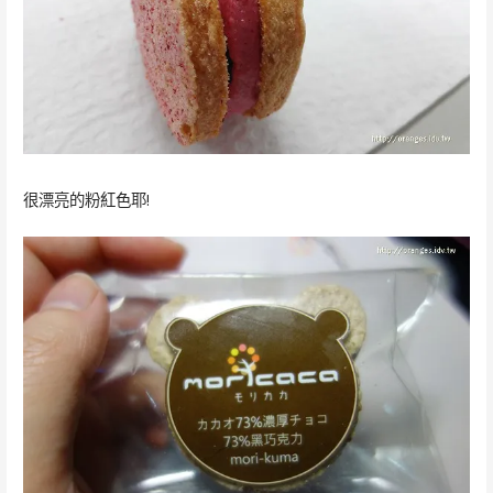
很漂亮的粉紅色耶!