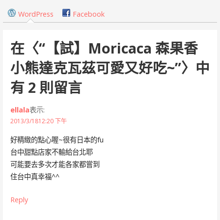
覽
WordPress
Facebook
在〈
“【試】Moricaca 森果香
小熊達克瓦茲可愛又好吃~”
〉中
有 2 則留言
ellala
表示:
2013/3/1812:20 下午
好精緻的點心喔~很有日本的fu
台中甜點店家不輸給台北耶
可能要去多次才能各家都嘗到
住台中真幸福^^
Reply