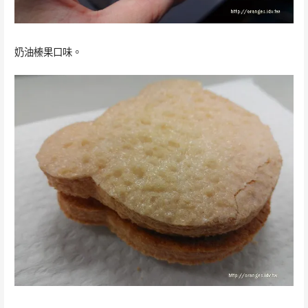
奶油榛果口味。