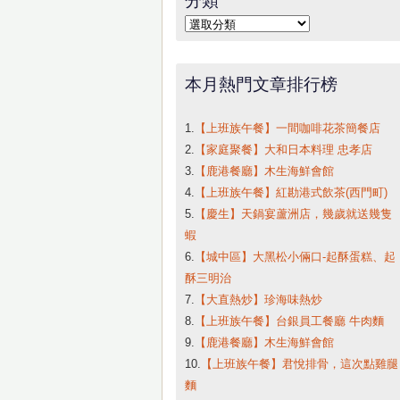
字:
分
類
本月熱門文章排行榜
1.
【上班族午餐】一間咖啡花茶簡餐店
2.
【家庭聚餐】大和日本料理 忠孝店
3.
【鹿港餐廳】木生海鮮會館
4.
【上班族午餐】紅勘港式飲茶(西門町)
5.
【慶生】天鍋宴蘆洲店，幾歲就送幾隻
蝦
6.
【城中區】大黑松小倆口-起酥蛋糕、起
酥三明治
7.
【大直熱炒】珍海味熱炒
8.
【上班族午餐】台銀員工餐廳 牛肉麵
9.
【鹿港餐廳】木生海鮮會館
10.
【上班族午餐】君悅排骨，這次點雞腿
麵