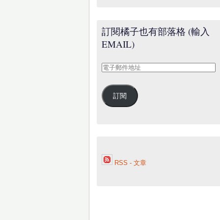
訂閱橘子也有部落格 (輸入
EMAIL)
電
子
郵
訂閱
件
地
址
RSS - 文章