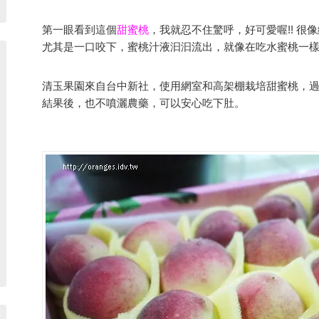
第一眼看到這個
甜蜜桃
，我就忍不住驚呼，好可愛喔!! 很
尤其是一口咬下，蜜桃汁液汩汩流出，就像在吃水蜜桃一樣
清玉果園來自台中新社，使用網室和高架棚栽培甜蜜桃，
結果後，也不噴灑農藥，可以安心吃下肚。