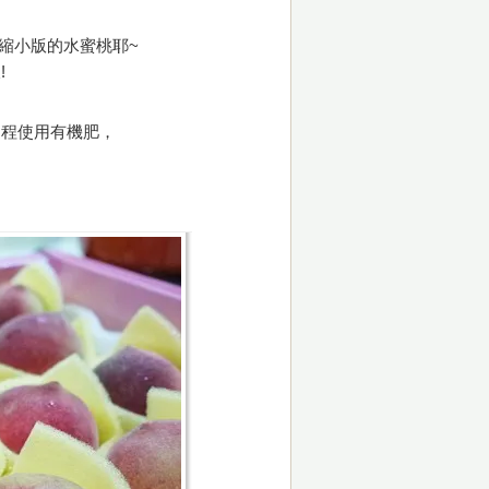
像縮小版的水蜜桃耶~
!
過程使用有機肥，