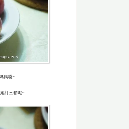
媽媽囉~
她訂三箱呢~