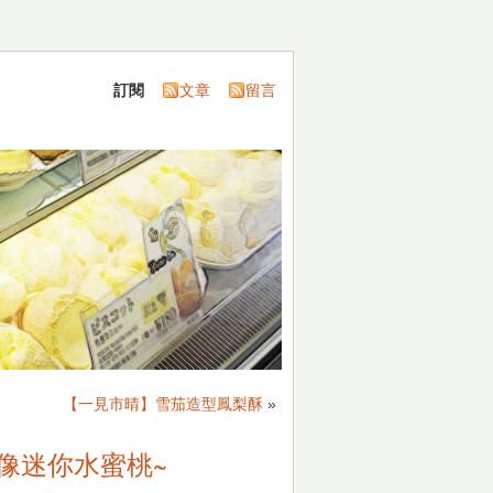
訂閱
文章
留言
【一見市晴】雪茄造型鳳梨酥
»
像迷你水蜜桃~