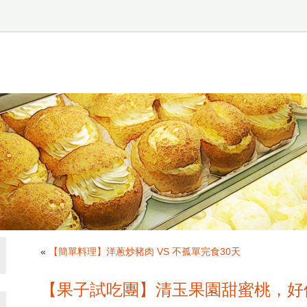
«
【簡單料理】洋蔥炒豬肉 VS 不孤單完食30天
【果子試吃團】清玉果園甜蜜桃，好