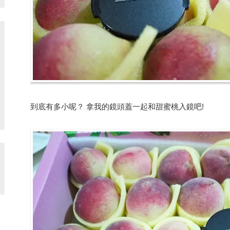
到底有多小呢？ 拿我的鏡頭蓋一起和甜蜜桃入鏡吧!