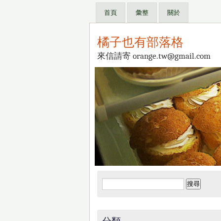
首頁
彙整
關於
橘子也有部落格
來信請寄 orange.tw@gmail.com
搜
尋
關
鍵
分類