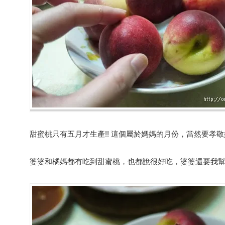
甜蜜桃只有五月才生產!! 這個屬於媽媽的月份，當然要孝敬
婆婆和橘媽都有吃到甜蜜桃，也都說很好吃，婆婆還要我幫