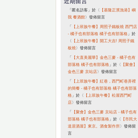
近期留言
「
匿名訪客
」於〈
【基隆正濱漁港】嶼
我 餐酒館
〉發佈留言
「
【上班族午餐】周照子鐵板燒 西門店
- 橘子也有部落格 橘子也有部落格
」於
〈
【上班族午餐】開工大吉! 周照子鐵
板燒
〉發佈留言
「
【大直美麗華】金色三麥 - 橘子也有
部落格 橘子也有部落格
」於〈
【聚會】
金色三麥 京站店
〉發佈留言
「
【上班族午餐】紅巷，西門町巷弄裡
的簡餐 - 橘子也有部落格 橘子也有部落
格
」於〈
【上班族午餐】松屋西門町
店
〉發佈留言
「
【聚會】金色三麥 京站店 - 橘子也有
部落格 橘子也有部落格
」於〈
【市民大
道居酒屋】東京。酒食製作所
〉發佈留
言