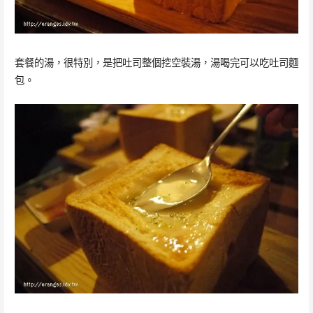
套餐的湯，很特別，是把吐司整個挖空裝湯，湯喝完可以吃吐司麵
包。