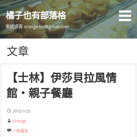
跳
至
橘子也有部落格
主
要
來信請寄 orange.tw@gmail.com
內
容
文章
【士林】伊莎貝拉風情
館‧親子餐廳
2012/1/25
Orange
1 則留言