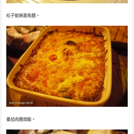
松子蛤蜊墨魚麵。
番茄肉醬焗飯。