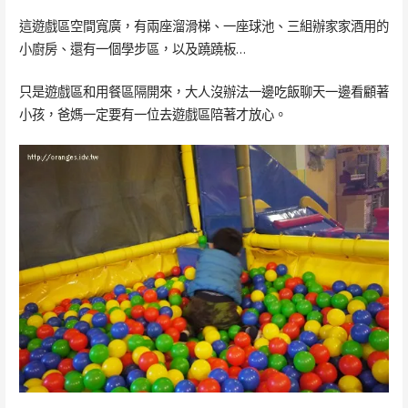
這遊戲區空間寬廣，有兩座溜滑梯、一座球池、三組辦家家酒用的
小廚房、還有一個學步區，以及蹺蹺板…
只是遊戲區和用餐區隔開來，大人沒辦法一邊吃飯聊天一邊看顧著
小孩，爸媽一定要有一位去遊戲區陪著才放心。