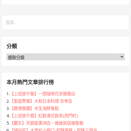
搜
尋
關
鍵
分類
字:
分
類
本月熱門文章排行榜
1.
【上班族午餐】一間咖啡花茶簡餐店
2.
【家庭聚餐】大和日本料理 忠孝店
3.
【鹿港餐廳】木生海鮮會館
4.
【上班族午餐】紅勘港式飲茶(西門町)
5.
【慶生】天鍋宴蘆洲店，幾歲就送幾隻蝦
6.
【城中區】大黑松小倆口-起酥蛋糕、起酥三明治