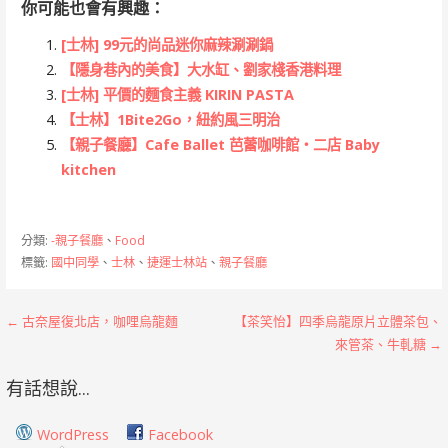
你可能也會有興趣：
[士林] 99元的尚品迷你麻辣涮涮鍋
【隱身巷內的美食】大水缸、劉家棧香港料理
[士林] 平價的麵食主義 KIRIN PASTA
【士林】1Bite2Go，紐約風三明治
【親子餐廳】Cafe Ballet 芭蕾咖啡館‧二店 Baby
kitchen
分類:
-親子餐廳
、
Food
標籤:
國中同學
、
士林
、
捷運士林站
、
親子餐廳
文
← 古奈屋復北店，咖哩烏龍麵
【茶笑怡】四季烏龍原片立體茶包、
來管茶、牛軋糖 →
章
有話想說...
導
覽
WordPress
Facebook