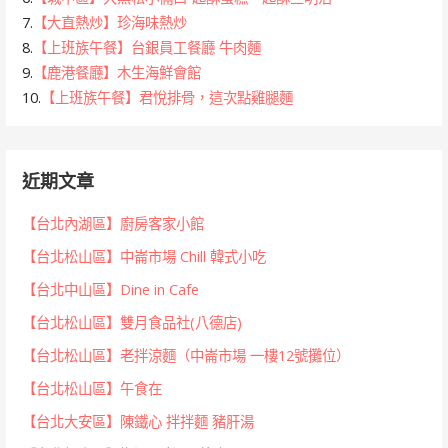
7.
【大直熱炒】珍海味熱炒
8.
【上班族午餐】台銀員工餐廳 牛肉麵
9.
【鹿港餐廳】木生海鮮會館
10.
【上班族午餐】君悅排骨，這次點雞腿麵
近期文章
【台北內湖區】廚房客家小館
【台北松山區】中崙市場 Chill 韓式小吃
【台北中山區】Dine in Cafe
【台北松山區】雙月食品社(八德店)
【台北松山區】老拌涼麵（中崙市場 一樓12號攤位）
【台北松山區】午食在
【台北大安區】陳鐵心 拌拌麵 豬肝湯