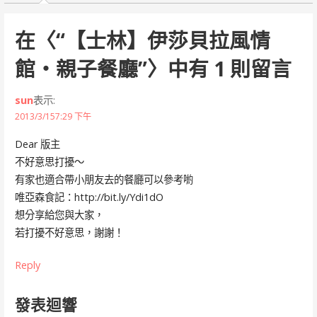
在〈
“【士林】伊莎貝拉風情
館‧親子餐廳”
〉中有 1 則留言
sun
表示:
2013/3/157:29 下午
Dear 版主
不好意思打擾～
有家也適合帶小朋友去的餐廳可以參考喲
唯亞森食記：http://bit.ly/Ydi1dO
想分享給您與大家，
若打擾不好意思，謝謝！
Reply
發表迴響