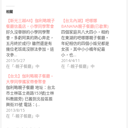
相關
【新光三越A8】伽利略親子
【台北內湖】吧哪娜
餐廳信義店，小學同學聚會
BANANA親子餐廳(已歇業)
好久沒舉辦的小學同學聚
四個家庭共八大四小，相約
會，多虧阿美的熱心奔走，
在東湖的吧哪娜親子餐廳。
五月終於成行! 雖然還是有
年紀相仿的四個小娃兒都是
幾位老班底沒辦法參加，這
女孩，其中小小橘年紀最
次參…
小，也…
2015/5/27
2014/4/11
在「-親子餐廳」中
在「-親子餐廳」中
【台北】伽利略親子餐廳‧
大學同學攜家帶眷聚會
伽利略親子餐廳 地址：台北
市士林區士商路153號(士林
科教館旁) 已搬到北投區振
興街35號 電話：(…
2013/8/15
在「-親子餐廳」中