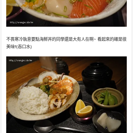
不畏寒冷執意要點海鮮丼的同學還是大有人在啊~ 看起來的確是很
美味!!(吞口水)