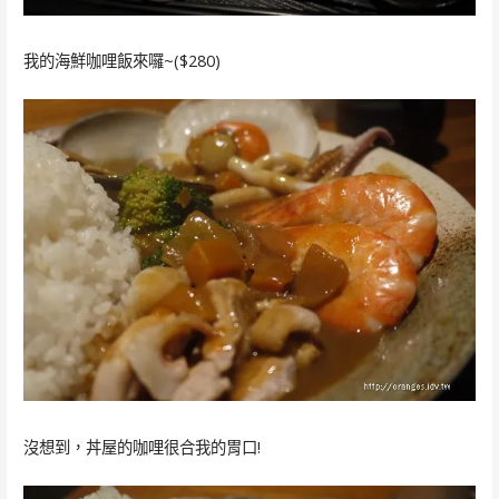
我的海鮮咖哩飯來囉~($280)
沒想到，丼屋的咖哩很合我的胃口!