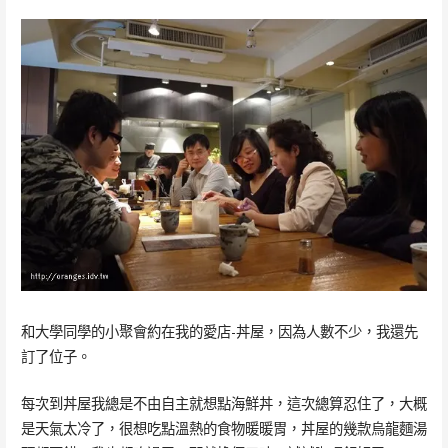
和大學同學的小聚會約在我的愛店-丼屋，因為人數不少，我還先
訂了位子。
每次到丼屋我總是不由自主就想點海鮮丼，這次總算忍住了，大概
是天氣太冷了，很想吃點溫熱的食物暖暖胃，丼屋的幾款烏龍麵湯