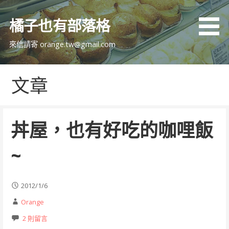
跳
至
橘子也有部落格
主
要
來信請寄 orange.tw@gmail.com
內
容
文章
丼屋，也有好吃的咖哩飯
~
2012/1/6
Orange
2 則留言