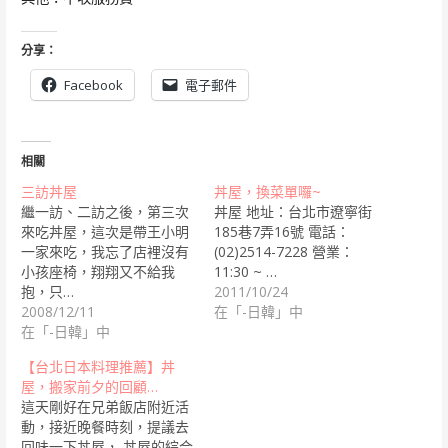
分享：
Facebook
電子郵件
相關
三訪丼屋
丼屋，換菜單囉~
繼一訪、二訪之後，第三次
丼屋 地址：台北市遼寧街
來吃丼屋，這次是帶王小明
185巷7弄16號 電話：
一家來吃，我忘了店裡沒有
(02)2514-7228 營業：
小孩座椅，翔翔又不給我
11:30 ~ …
抱，只…
2011/10/24
2008/12/11
在「-日韓」中
在「-日韓」中
【台北日本料理推薦】丼
屋，搬家前夕的回顧…
這天剛好在兄弟飯店附近活
動，接近晚餐時刻，提議去
回味一下丼屋， 丼屋的綜合