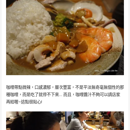
咖哩帶點微辣，口感濃郁，層次豐富，不是平淡無奇毫無個性的那
種咖哩，而是吃了就停不下來… 而且，咖哩醬汁不夠可以請店家
再給喔~這點很貼心!