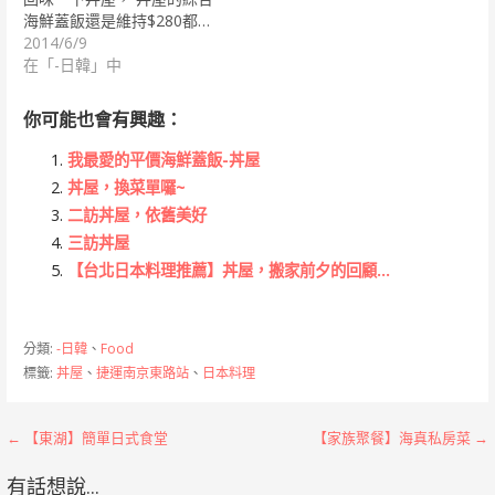
海鮮蓋飯還是維持$280都…
2014/6/9
在「-日韓」中
你可能也會有興趣：
我最愛的平價海鮮蓋飯-丼屋
丼屋，換菜單囉~
二訪丼屋，依舊美好
三訪丼屋
【台北日本料理推薦】丼屋，搬家前夕的回顧…
分類:
-日韓
、
Food
標籤:
丼屋
、
捷運南京東路站
、
日本料理
文
← 【東湖】簡單日式食堂
【家族聚餐】海真私房菜 →
章
有話想說...