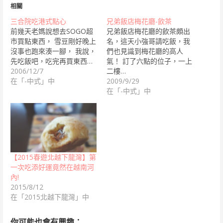
相關
三合院吃港式點心
兄弟飯店梅花廳-飲茶
前幾天老媽說想去SOGO超
兄弟飯店梅花廳的飲茶頗出
市買點東西， 雪豆剛好晚上
名，這天小強哥請吃飯，我
沒事也跑來湊一腳， 我說，
們也見識到梅花廳的高人
先吃飯吧，吃完再買東西…
氣！ 訂了六點的位子，一上
2006/12/7
二樓…
在「-中式」中
2009/9/29
在「-中式」中
【2015春遊北越下龍灣】第
一次吃添好運竟然在越南河
內!
2015/8/12
在「2015北越下龍灣」中
你可能也會有興趣：