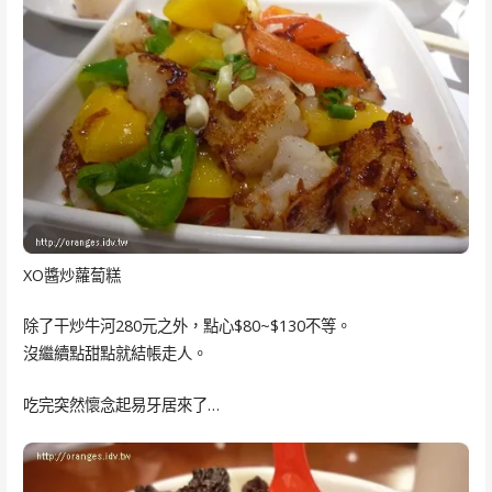
XO醬炒蘿蔔糕
除了干炒牛河280元之外，點心$80~$130不等。
沒繼續點甜點就結帳走人。
吃完突然懷念起易牙居來了…