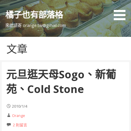
跳
至
橘子也有部落格
主
要
來信請寄 orange.tw@gmail.com
內
容
文章
元旦逛天母Sogo、新葡
苑、Cold Stone
2010/1/4
Orange
2 則留言