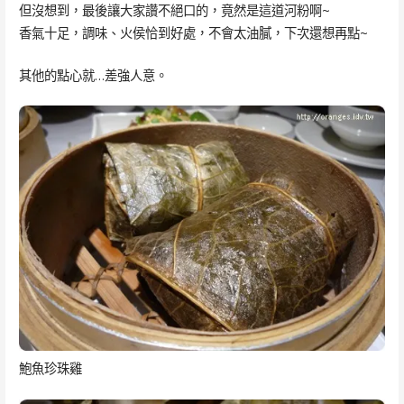
但沒想到，最後讓大家讚不絕口的，竟然是這道河粉啊~
香氣十足，調味、火侯恰到好處，不會太油膩，下次還想再點~
其他的點心就…差強人意。
鮑魚珍珠雞