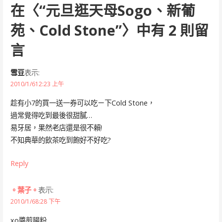
在〈
“元旦逛天母Sogo、新葡
苑、Cold Stone”
〉中有 2 則留
言
雪豆
表示:
2010/1/612:23 上午
趁有小7的買一送一券可以吃ㄧ下Cold Stone，
過常覺得吃到最後很甜膩…
易牙居，果然老店還是很不賴!
不知典華的飲茶吃到飽好不好吃?
Reply
。葉子。
表示:
2010/1/68:28 下午
xo醬煎腸粉