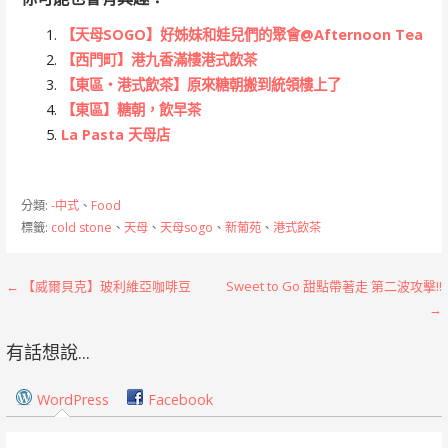
【天母SOGO】好姊妹和娃兒們的聚會@Afternoon Tea
【西門町】港九香滿樓港式飲茶
【東區‧港式飲茶】原來糖朝搬到統領樓上了
【東區】糖朝，飲早茶
La Pasta 天母店
分類:
-中式
、
Food
標籤:
cold stone
、
天母
、
天母sogo
、
新葡苑
、
港式飲茶
文
← 【威爾貝克】玻利維亞咖啡豆
Sweet to Go 甜點帶著走 第二波攻擊!!
→
章
有話想說...
導
覽
WordPress
Facebook