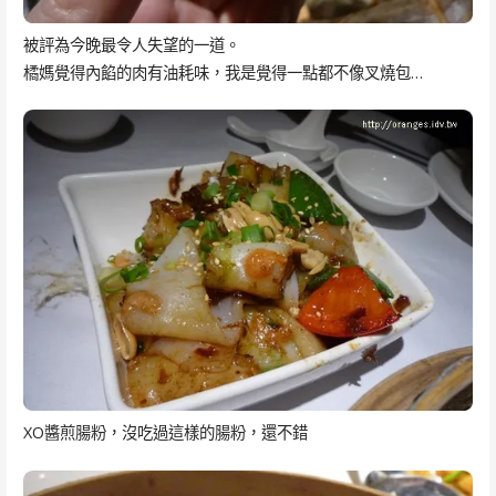
被評為今晚最令人失望的一道。
橘媽覺得內餡的肉有油耗味，我是覺得一點都不像叉燒包…
XO醬煎腸粉，沒吃過這樣的腸粉，還不錯