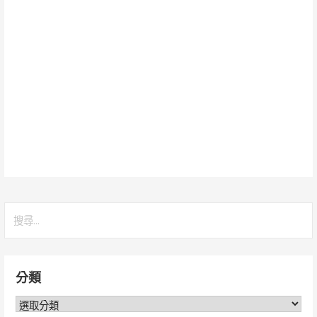
搜
尋
關
鍵
分類
字:
分