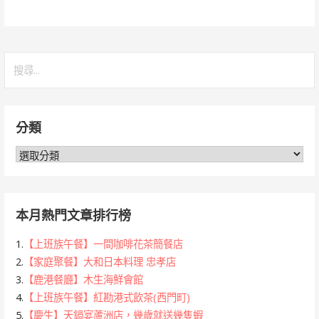
搜
尋
關
鍵
分類
字:
分
類
本月熱門文章排行榜
1.
【上班族午餐】一間咖啡花茶簡餐店
2.
【家庭聚餐】大和日本料理 忠孝店
3.
【鹿港餐廳】木生海鮮會館
4.
【上班族午餐】紅勘港式飲茶(西門町)
5.
【慶生】天鍋宴蘆洲店，幾歲就送幾隻蝦