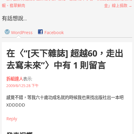
文
蝦、翡翠鮮肉
金」線上捐款 →
章
有話想說...
導
覽
WordPress
Facebook
在〈
“[天下雜誌] 超越60，走出
去寫未來”
〉中有 1 則留言
拆組達人
表示:
2009/8/125:28 下午
感覺不錯，等我六十歲功成名就的時候我也來找出版社出一本吧
XDDDDD
Reply