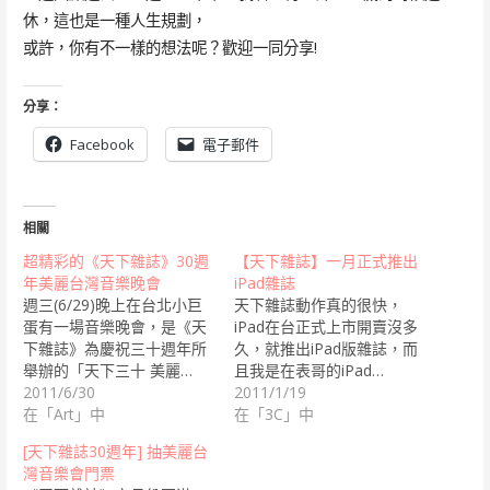
休，這也是一種人生規劃，
或許，你有不一樣的想法呢？歡迎一同分享!
分享：
Facebook
電子郵件
相關
超精彩的《天下雜誌》30週
【天下雜誌】一月正式推出
年美麗台灣音樂晚會
iPad雜誌
週三(6/29)晚上在台北小巨
天下雜誌動作真的很快，
蛋有一場音樂晚會，是《天
iPad在台正式上市開賣沒多
下雜誌》為慶祝三十週年所
久，就推出iPad版雜誌，而
舉辦的「天下三十 美麗…
且我是在表哥的iPad…
2011/6/30
2011/1/19
在「Art」中
在「3C」中
[天下雜誌30週年] 抽美麗台
灣音樂會門票