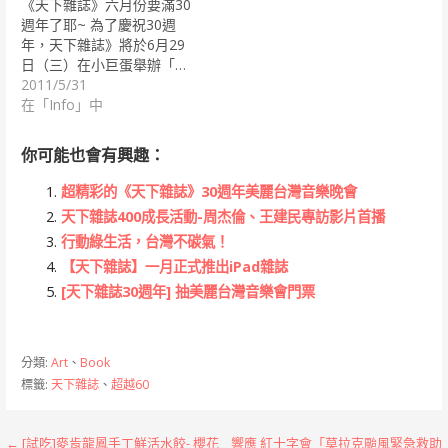
《天下雜誌》六月份要滿30
週年了耶~ 為了慶祝30週
年，天下雜誌》將於6月29
日（三）在小巨蛋舉辦「…
2011/5/31
在「Info」中
你可能也會有興趣：
超精彩的《天下雜誌》30週年美麗台灣音樂晚會
天下雜誌400成長活動-周杰倫、王建民專訪影片首播
行動綠生活，台灣不碳氣！
【天下雜誌】一月正式推出iPad雜誌
[天下雜誌30週年] 抽美麗台灣音樂會門票
分類:
Art
、
Book
標籤:
天下雜誌
、
超越60
← [試吃]麥肯龍鳳手工鮮活水餃- 櫻花
響應 紅十字會「莫拉克颱風緊急救助