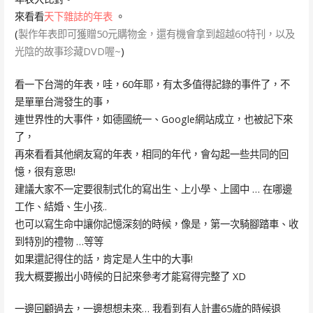
來看看
天下雜誌的年表
。
(
製作年表即可獲贈50元購物金，還有機會拿到超越60特刊，以及
光陰的故事珍藏DVD喔~
)
看一下台灣的年表，哇，60年耶，有太多值得記錄的事件了，不
是單單台灣發生的事，
連世界性的大事件，如德國統一、Google網站成立，也被記下來
了，
再來看看其他網友寫的年表，相同的年代，會勾起一些共同的回
憶，很有意思!
建議大家不一定要很制式化的寫出生、上小學、上國中 … 在哪邊
工作、結婚、生小孩..
也可以寫生命中讓你記憶深刻的時候，像是，第一次騎腳踏車、收
到特別的禮物 …等等
如果還記得住的話，肯定是人生中的大事!
我大概要搬出小時候的日記來參考才能寫得完整了 XD
一邊回顧過去，一邊想想未來… 我看到有人計畫65歲的時候退