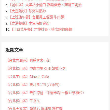
6.
【城中區】大黑松小倆口-起酥蛋糕、起酥三明治
7.
【大直熱炒】珍海味熱炒
8.
【上班族午餐】台銀員工餐廳 牛肉麵
9.
【鹿港餐廳】木生海鮮會館
10.
【上班族午餐】君悅排骨，這次點雞腿麵
近期文章
【台北內湖區】廚房客家小館
【台北松山區】中崙市場 Chill 韓式小吃
【台北中山區】Dine in Cafe
【台北松山區】雙月食品社(八德店)
【台北松山區】老拌涼麵（中崙市場 一樓12號攤位）
【台北松山區】午食在
【台北大安區】陳鐵心 拌拌麵 豬肝湯