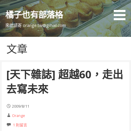
跳
至
橘子也有部落格
主
要
來信請寄 orange.tw@gmail.com
內
容
文章
[天下雜誌] 超越60，走出
去寫未來
2009/8/11
Orange
1 則留言