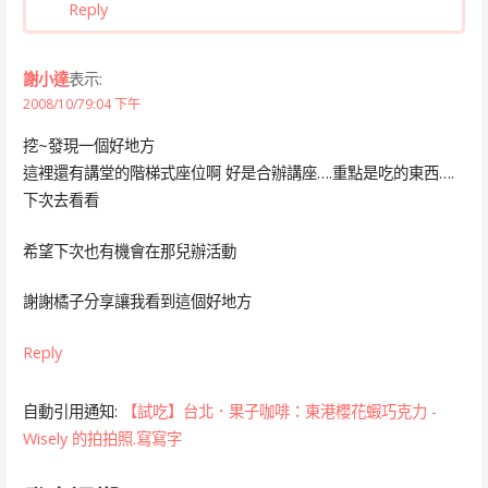
Reply
謝小達
表示:
2008/10/79:04 下午
挖~發現一個好地方
這裡還有講堂的階梯式座位啊 好是合辦講座….重點是吃的東西….
下次去看看
希望下次也有機會在那兒辦活動
謝謝橘子分享讓我看到這個好地方
Reply
自動引用通知:
【試吃】台北．果子咖啡：東港櫻花蝦巧克力 -
Wisely 的拍拍照.寫寫字