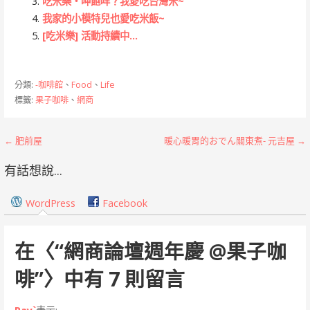
吃米樂‧呷飽咩？我愛吃台灣米~
我家的小模特兒也愛吃米飯~
[吃米樂] 活動持續中…
分類:
-咖啡館
、
Food
、
Life
標籤:
果子咖啡
、
網商
文
← 肥前屋
暖心暖胃的おでん關東煮- 元吉屋 →
章
有話想說...
導
WordPress
Facebook
覽
在〈
“網商論壇週年慶 @果子咖
啡”
〉中有 7 則留言