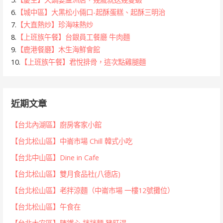
6.
【城中區】大黑松小倆口-起酥蛋糕、起酥三明治
7.
【大直熱炒】珍海味熱炒
8.
【上班族午餐】台銀員工餐廳 牛肉麵
9.
【鹿港餐廳】木生海鮮會館
10.
【上班族午餐】君悅排骨，這次點雞腿麵
近期文章
【台北內湖區】廚房客家小館
【台北松山區】中崙市場 Chill 韓式小吃
【台北中山區】Dine in Cafe
【台北松山區】雙月食品社(八德店)
【台北松山區】老拌涼麵（中崙市場 一樓12號攤位）
【台北松山區】午食在