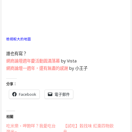
檢視較大的地圖
誰也有寫？
網商論壇週年慶活動圓滿落幕
by Vista
網商論壇一週年，還有無盡的感謝
by 小王子
分享：
Facebook
電子郵件
相關
吃米樂‧呷飽咩？我愛吃台
【試吃】穀找味 紅棗四物飲
灣米~
品