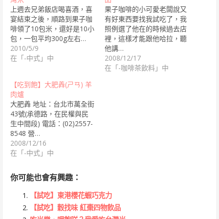
上週去兄弟飯店喝喜酒，喜
果子咖啡的小可愛老闆說又
宴結束之後，順路到果子咖
有好東西要找我試吃了，我
啡領了10包米，還好是10小
照例選了他在的時候過去店
包，一包平均300g左右…
裡，這樣才能跟他哈拉，聽
2010/5/9
他講…
在「-中式」中
2008/12/17
在「-咖啡茶飲料」中
【吃到飽】大肥羴(ㄕㄢ) 羊
肉爐
大肥羴 地址：台北市萬全街
43號(承德路，在民權與民
生中間段) 電話：(02)2557-
8548 營…
2008/12/16
在「-中式」中
你可能也會有興趣：
【試吃】東港櫻花蝦巧克力
【試吃】穀找味 紅棗四物飲品