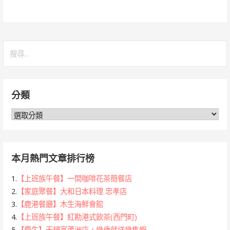
搜
尋
關
鍵
分類
字:
分
類
本月熱門文章排行榜
1.
【上班族午餐】一間咖啡花茶簡餐店
2.
【家庭聚餐】大和日本料理 忠孝店
3.
【鹿港餐廳】木生海鮮會館
4.
【上班族午餐】紅勘港式飲茶(西門町)
5.
【慶生】天鍋宴蘆洲店，幾歲就送幾隻蝦