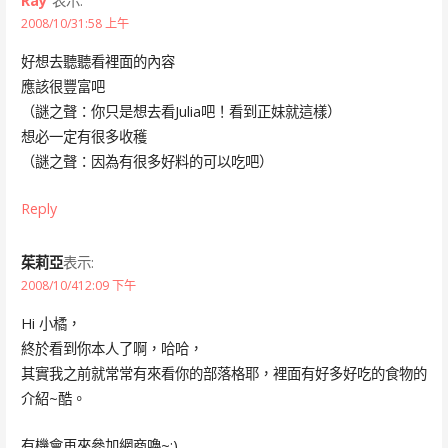
Ray`
表示:
2008/10/31:58 上午
好想去聽聽看裡面的內容
應該很豐富吧
（謎之聲：你只是想去看Julia吧！看到正妹就這樣）
想必一定有很多收穫
（謎之聲：因為有很多好料的可以吃吧）
Reply
茱莉亞
表示:
2008/10/412:09 下午
Hi 小橘，
終於看到你本人了啊，哈哈，
其實我之前就常常有來看你的部落格耶，裡面有好多好吃的食物的
介紹~酷。
有機會再來參加網商嚕~:)