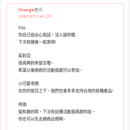
Orange
表示:
2008/10/712:40 上午
Ray:
你自己說出心底話，沒人逼你喔…
下次有機會一起來吧!
茱莉亞:
很高興妳來留言喔~
希望以後網商的活動我都可以參加~
小可愛老闆:
在你的號召之下，我們也會多多支持台灣的各種產品!
柯南:
蠻有趣的耶，下次有這種活動我再跟你說，
你也可以先去網商註冊啊~