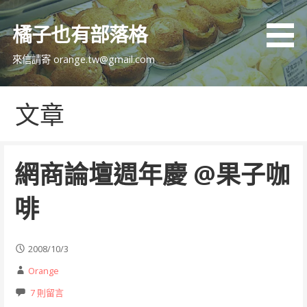
跳
至
橘子也有部落格
主
要
來信請寄 orange.tw@gmail.com
內
容
文章
網商論壇週年慶 @果子咖
啡
2008/10/3
Orange
7 則留言