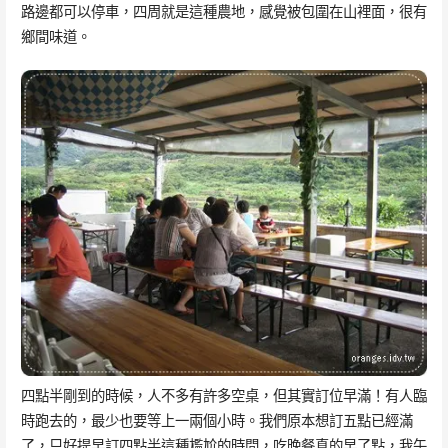
路邊都可以停車，四周就是這種農地，感覺被包圍在山裡面，很有
鄉間味道。
四點半剛到的時候，人不多有許多空桌，但其實訂位早滿！有人臨
時跑去的，最少也要等上一兩個小時。我們原本想訂五點已經滿
了，只好提早訂四點半這種尷尬的時間，吃晚餐真的早了點，我午