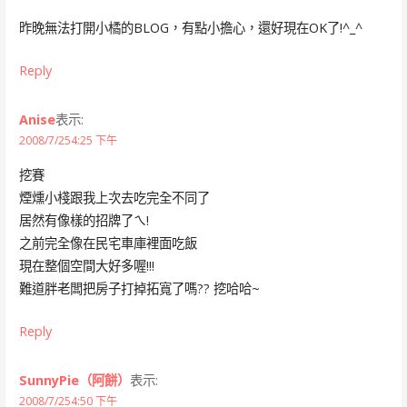
昨晚無法打開小橘的BLOG，有點小擔心，還好現在OK了!^_^
Reply
Anise
表示:
2008/7/254:25 下午
挖賽
煙燻小棧跟我上次去吃完全不同了
居然有像樣的招牌了ㄟ!
之前完全像在民宅車庫裡面吃飯
現在整個空間大好多喔!!!
難道胖老闆把房子打掉拓寬了嗎?? 挖哈哈~
Reply
SunnyPie（阿餅）
表示:
2008/7/254:50 下午