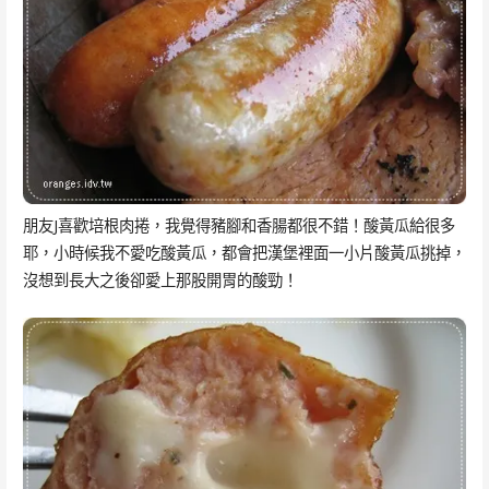
朋友J喜歡培根肉捲，我覺得豬腳和香腸都很不錯！酸黃瓜給很多
耶，小時候我不愛吃酸黃瓜，都會把漢堡裡面一小片酸黃瓜挑掉，
沒想到長大之後卻愛上那股開胃的酸勁！