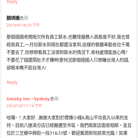
Reply
顏瑛嬌
表示:
2010/4/118:20 下午
那個德國老闆拖欠所有員工薪水,也難怪服務人員態度不好,我也曾
經是員工,一月份薪水到現在都還沒拿到,這樣的餐廳奉勸各位千萬
不要去了,你想想看員工沒領到薪水的情況下,食材處理能放心嗎?
不要花了錢還鬧肚子才糟咧!更何況那個德國人只想賺台灣人的錢,
卻根本瞧不起台灣人!
Reply
Smoky inn ~Sydney
表示:
2010/10/117:14 下午
哈囉~！大家好…謝謝大家對於煙燻小棧&高山平坊長久以來的支
持，目前八連溪分店已經搬遷至市區，我們兩家店面是相鄰，並且
位於三芝鄉中興街一段31&33號，歡迎舊雨新知前來光臨！如果