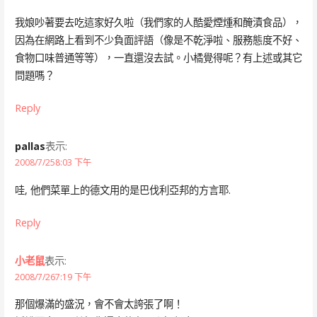
我娘吵著要去吃這家好久啦（我們家的人酷愛煙煄和醃漬食品），
因為在網路上看到不少負面評語（像是不乾淨啦、服務態度不好、
食物口味普通等等），一直還沒去試。小橘覺得呢？有上述或其它
問題嗎？
Reply
pallas
表示:
2008/7/258:03 下午
哇, 他們菜單上的德文用的是巴伐利亞邦的方言耶.
Reply
小老鼠
表示:
2008/7/267:19 下午
那個爆滿的盛況，會不會太誇張了啊！