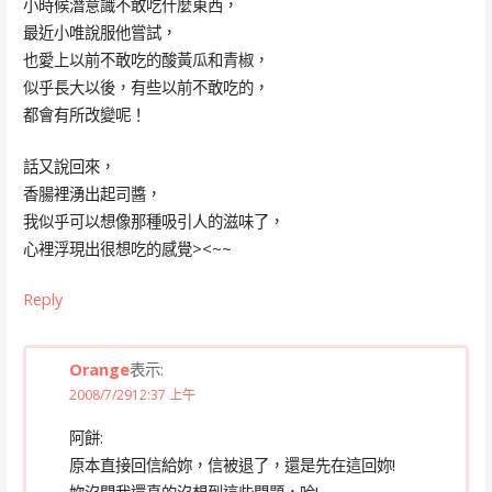
小時候潛意識不敢吃什麼東西，
最近小唯說服他嘗試，
也愛上以前不敢吃的酸黃瓜和青椒，
似乎長大以後，有些以前不敢吃的，
都會有所改變呢！
話又說回來，
香腸裡湧出起司醬，
我似乎可以想像那種吸引人的滋味了，
心裡浮現出很想吃的感覺><~~
Reply
Orange
表示:
2008/7/2912:37 上午
阿餅:
原本直接回信給妳，信被退了，還是先在這回妳!