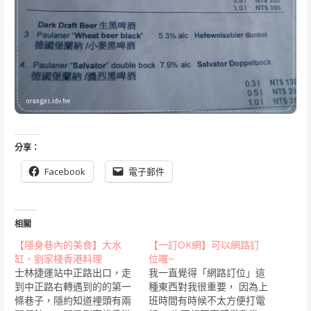
分享：
Facebook
電子郵件
相關
【隱身巷內的美食】大水
【一訂OK網】可以網路訂
缸、劉家棧香港料理
位囉~
士林捷運站中正路出口，走
我一直覺得「網路訂位」這
到中正路右轉遇到的的第一
種東西對我很重要， 因為上
條巷子，隱約知道裡頭有兩
班時間有時候不太方便打電