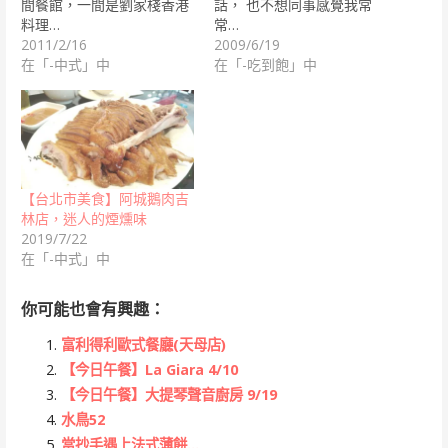
間餐館，一間是劉家棧香港
話， 也不想同事感覺我常
料理…
常…
2011/2/16
2009/6/19
在「-中式」中
在「-吃到飽」中
【台北市美食】阿城鵝肉吉
林店，迷人的煙燻味
2019/7/22
在「-中式」中
你可能也會有興趣：
富利得利歐式餐廳(天母店)
【今日午餐】La Giara 4/10
【今日午餐】大提琴聲音廚房 9/19
水鳥52
當抄手遇上法式薄餅…