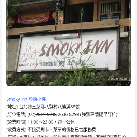
Smoky Inn 煙燻小棧
[地址] 台北縣三芝鄉八賢村八連溪88號
[訂位電話] (02)
2511-5048
2636-8299 (強烈建議提早訂位)
[營業時間] 11:00～23:00，週一公休
[收費方式] 不接受刷卡，菜單的價格已含服務費