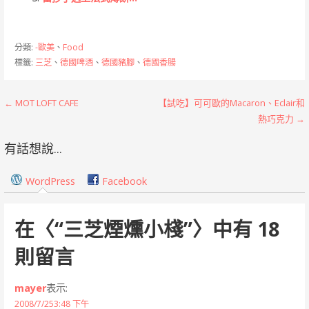
分類:
-歐美
、
Food
標籤:
三芝
、
德國啤酒
、
德國豬腳
、
德國香腸
文
← MOT LOFT CAFE
【試吃】可可歐的Macaron、Eclair和
熱巧克力 →
章
有話想說...
導
覽
WordPress
Facebook
在〈
“三芝煙燻小棧”
〉中有 18
則留言
mayer
表示:
2008/7/253:48 下午