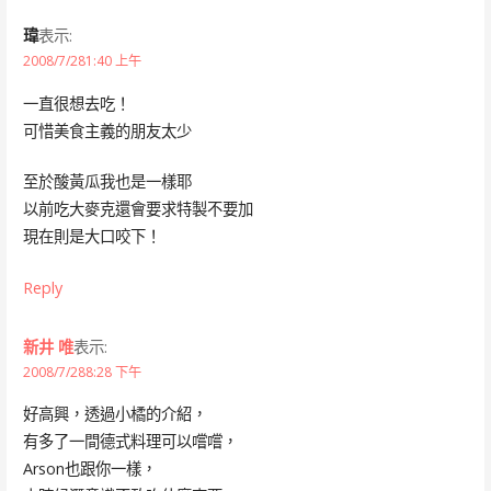
瑋
表示:
2008/7/281:40 上午
一直很想去吃！
可惜美食主義的朋友太少
至於酸黃瓜我也是一樣耶
以前吃大麥克還會要求特製不要加
現在則是大口咬下！
Reply
新井 唯
表示:
2008/7/288:28 下午
好高興，透過小橘的介紹，
有多了一間德式料理可以嚐嚐，
Arson也跟你一樣，