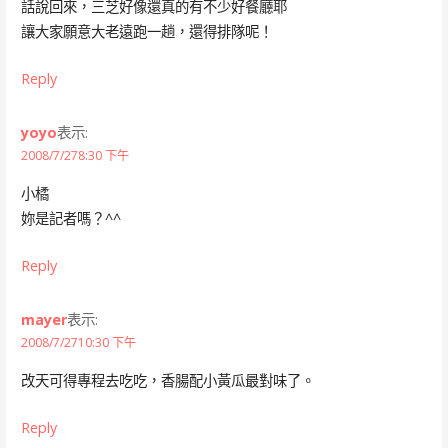
話說回來，三芝好像還真的有不少好餐廳耶
讓大家願意大老遠跑一趟，還得排隊呢！
Reply
yoyo
表示:
2008/7/278:30 下午
小橘
妳是記者嗎？^^
Reply
mayer
表示:
2008/7/2710:30 下午
改天可得專程去吃吃，香腸配小黃瓜最對味了。
Reply