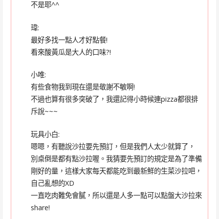
不是耶^^
瑋:
最好多找一點人才好點餐!
看來酸黃瓜是大人的口味?!
小唯:
有些食物我到現在還是敬謝不敏啊!
不過也算有很多突破了，我還記得小時候連pizza都很排
斥說~~~
玩具小白:
嗯嗯，有聽說沙拉要先預訂，但是我們人太少就算了，
別桌倒是都有點沙拉喔。我猜要先預訂的規定是為了準備
剛好的量，這樣大家每天都能吃到最新鮮的生菜沙拉吧，
自己亂想的XD
一直吃肉難免會膩，所以還是人多一點可以點盤大沙拉來
share!