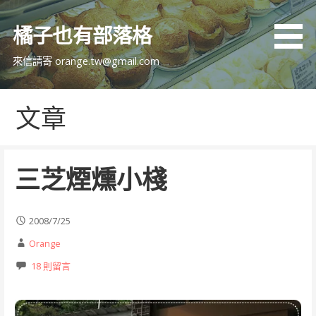
跳
至
橘子也有部落格
主
要
來信請寄 orange.tw@gmail.com
內
容
文章
三芝煙燻小棧
2008/7/25
Orange
18 則留言