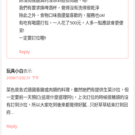
妳沒問我還真的沒想到這些問題，哈!
我們有要求換啤酒杯，覺得沒有洗得很乾淨
除此之外，食物口味我還蠻喜歡的，服務也ok!
有吃有喝還打包，一人花了500元，人多一點應該會更便
宜!
一定要訂位喔!!
Reply
玩具小白
表示:
2008/7/292:31 下午
菜色是各式德國香腸或肉類的料理，雖然她們有提供生菜沙拉，但
一定要前一天預訂(這是什麼道理阿!)，上次訂位的時候很豬頭的沒
有訂到沙拉，所以大家吃到後來都覺得好膩…只好草草結束打到回
府…
Reply