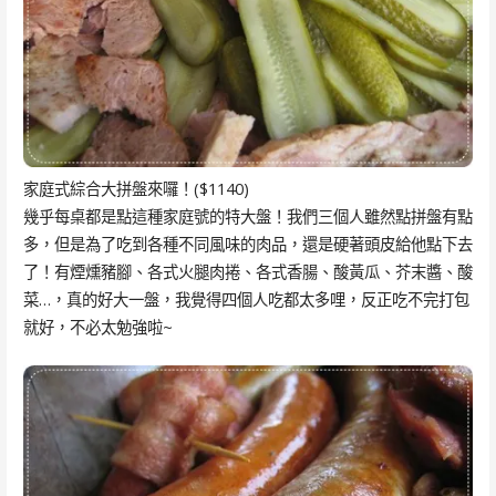
家庭式綜合大拼盤來囉！($1140)
幾乎每桌都是點這種家庭號的特大盤！我們三個人雖然點拼盤有點
多，但是為了吃到各種不同風味的肉品，還是硬著頭皮給他點下去
了！有煙燻豬腳、各式火腿肉捲、各式香腸、酸黃瓜、芥末醬、酸
菜…，真的好大一盤，我覺得四個人吃都太多哩，反正吃不完打包
就好，不必太勉強啦~