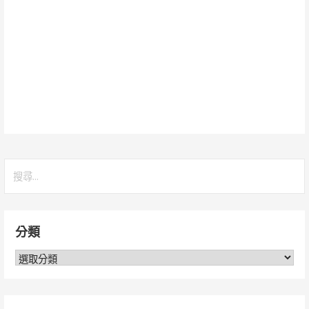
搜
尋
關
鍵
分類
字:
分
類