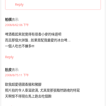
Reply
柏祺
表示:
2008/8/62:06 下午
啤酒看起來就覺得有很香小麥的味道吧
而且那個大拼盤…如果是配我最愛的冰台啤….
一個人吃也不嫌多!!!!
Reply
肚皮
表示:
2008/8/75:11 下午
歐我超愛德國香腸和豬腳
照片拍的令人垂涎欲滴, 尤其是那張黯然銷魂的特寫
天啊恨不得現在馬上跑去吃個飽