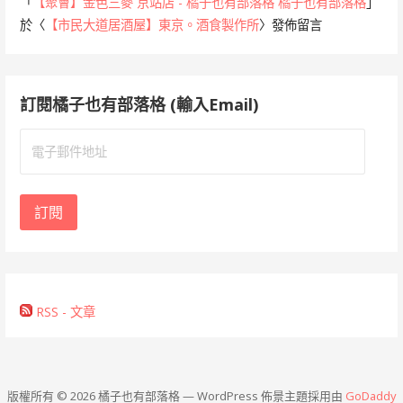
「
【聚會】金色三麥 京站店 - 橘子也有部落格 橘子也有部落格
」
於〈
【市民大道居酒屋】東京。酒食製作所
〉發佈留言
訂閱橘子也有部落格 (輸入Email)
電
子
郵
件
訂閱
地
址
RSS - 文章
版權所有 © 2026 橘子也有部落格 — WordPress 佈景主題採用由
GoDaddy