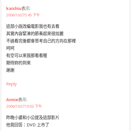
kaishiu
表示:
2006/10/275:45 下午
這部小說改編電影我也有去看
其實內容緊湊的節奏起來很炫麗
不過看完後都會思考自己的方向在那裡
呵呵
有空可以來我那看看喔
期待妳的到來
謝謝
Reply
Annie
表示:
2006/10/2710:02 下午
昨晚小婆和小公提及這部影片
他竟回答：DVD 上市了