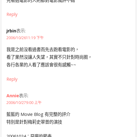
先看過電影的人則都對電影風評不錯
Reply
jrbin
表示:
2006/10/2611:19 下午
我是之前沒看過書而先去跑看電影的，
看了果然沒讓人失望，其實不只針對時尚圈，
各行各業的人看了應該會很有感觸~~
Reply
Annie
表示:
2006/10/279:00 上午
藍藍的 Movie Blog 有完整的評介
特別是針對梅莉史翠普的演技
20061024：惡魔的節奏