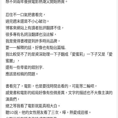
想不到兩年後挾電影熱潮又開始熱賣。
忍住不一口氣把書看完，
過完週末還是不小心破功。
博客來網站上有讀者批評翻譯不佳，
很多專有名詞沒翻譯也沒註解，
我是覺得書裡提到許多時尚品牌，
要一一解釋的話，好像也有點佔篇幅..
我比較受不了的是資深助理一下子翻成「愛蜜莉」一下子又是「愛
蜜麗」，
還有一些零星的錯別字..
應該是校稿的問題。
書看完了，電影，也是要找時間去看的，可能等二輪吧，
感覺書和電影的結局好像有些微差異，文字的描述也不大像主演的
演員們，
總之等我看了電影就能真相大白。
聽SD說，他的女性朋友看了三次，嘩，熱愛成這樣。