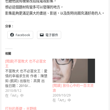
也聽他說有機會改拍成電視影集，
想必這個題材有蠻多可以發揮的地方，
影集能夠更滿足廣大的書迷、影迷，以及對時尚圈充滿好奇的人。
分享：
Facebook
電子郵件
相關
[閱讀]不當敗犬 也不必當女
王
不當敗犬 也不必當女王：愛
情的幸福求生術 作者：陳慧
如 (凱莉) 出版社：高寶 出
[閱讀] 放任心中的一百次流
版日期：2010/…
浪
2010/8/12
2009/10/29
在「Art」中
在「Art」中
打扮的基礎 – 光野桃