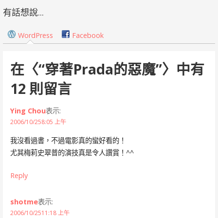
章
有話想說...
導
WordPress
Facebook
覽
在〈
“穿著Prada的惡魔”
〉中有
12 則留言
Ying Chou
表示:
2006/10/258:05 上午
我沒看過書，不過電影真的蠻好看的！
尤其梅莉史翠普的演技真是令人讚賞！^^
Reply
shotme
表示:
2006/10/2511:18 上午