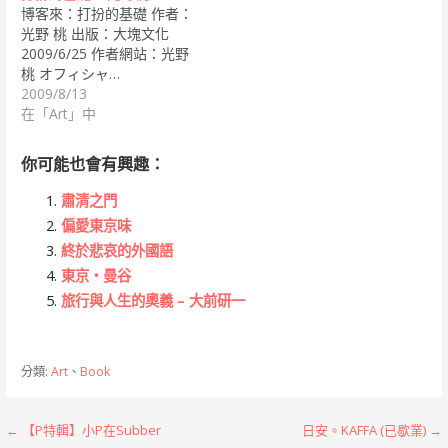
博客來：打扮的基礎 作者：
光野 桃 出版：大塊文化
2009/6/25 作者網站：光野
桃 オフィシャ…
2009/8/13
在「Art」中
你可能也會有興趣：
肅清之門
偏愛東京味
終於悲哀的外國語
東京‧曼谷
旅行與人生的奧義 – 大前研一
分類:
Art
、
Book
文
← 【P特輯】小P在Subber
日安。KAFFA (已歇業) →