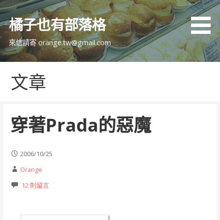
跳
至
橘子也有部落格
主
要
來信請寄 orange.tw@gmail.com
內
容
文章
穿著Prada的惡魔
2006/10/25
Orange
12 則留言