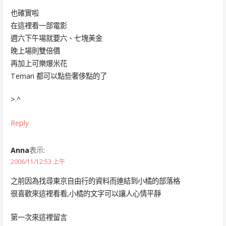
也確實啦
在這裡看一部電影
週六下午場就要六、七塊美金
晚上場則雙倍價
再加上可樂爆米花
Temari 都可以點些奢侈點的了
>.^
Reply
Anna
表示:
2006/11/12:53 上午
之前因為找尋東京自由行的資料而連結到小橘的部落格
很喜歡來這裡看看,小橘的文字可以讓人心情平靜
第一次來這裡留言