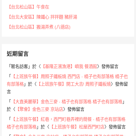
【台北松山區】午食在
【台北大安區】陳鐵心 拌拌麵 豬肝湯
【台北松山區】搬湯弄煮 (八德店)
近期留言
「
匿名訪客
」於〈
【基隆正濱漁港】嶼我 餐酒館
〉發佈留言
「
【上班族午餐】周照子鐵板燒 西門店 - 橘子也有部落格 橘子也
有部落格
」於〈
【上班族午餐】開工大吉! 周照子鐵板燒
〉發佈留
言
「
【大直美麗華】金色三麥 - 橘子也有部落格 橘子也有部落格
」
於〈
【聚會】金色三麥 京站店
〉發佈留言
「
【上班族午餐】紅巷，西門町巷弄裡的簡餐 - 橘子也有部落格
橘子也有部落格
」於〈
【上班族午餐】松屋西門町店
〉發佈留言