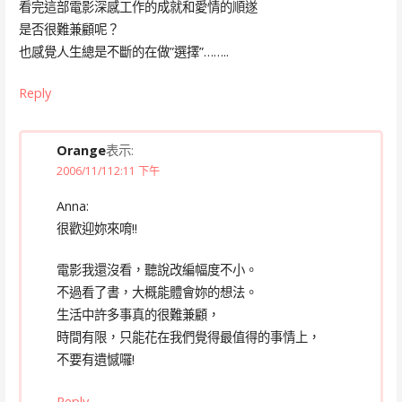
看完這部電影深感工作的成就和愛情的順遂
是否很難兼顧呢？
也感覺人生總是不斷的在做”選擇”……..
Reply
Orange
表示:
2006/11/112:11 下午
Anna:
很歡迎妳來唷!!
電影我還沒看，聽說改編幅度不小。
不過看了書，大概能體會妳的想法。
生活中許多事真的很難兼顧，
時間有限，只能花在我們覺得最值得的事情上，
不要有遺憾囉!
Reply