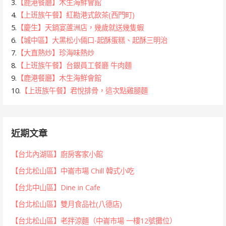
3.
【鹿港餐廳】木生海鮮會館
4.
【上班族午餐】紅勘港式飲茶(西門町)
5.
【慶生】天鍋宴蘆洲店，幾歲就送幾隻蝦
6.
【城中區】大黑松小倆口-起酥蛋糕、起酥三明治
7.
【大直熱炒】珍海味熱炒
8.
【上班族午餐】台銀員工餐廳 牛肉麵
9.
【鹿港餐廳】木生海鮮會館
10.
【上班族午餐】君悅排骨，這次點雞腿麵
近期文章
【台北內湖區】廚房客家小館
【台北松山區】中崙市場 Chill 韓式小吃
【台北中山區】Dine in Cafe
【台北松山區】雙月食品社(八德店)
【台北松山區】老拌涼麵（中崙市場 一樓12號攤位）