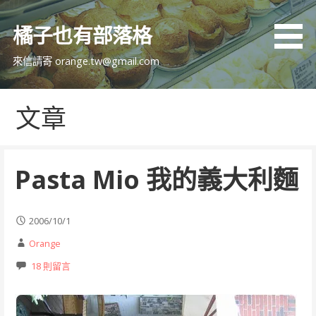
跳
至
橘子也有部落格
主
要
來信請寄 orange.tw@gmail.com
內
容
文章
Pasta Mio 我的義大利麵
2006/10/1
Orange
18 則留言