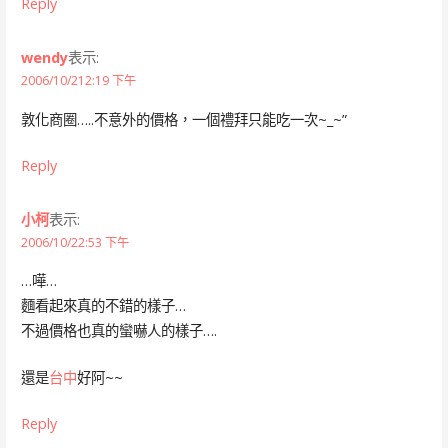
Reply
wendy
表示:
2006/10/212:19 下午
敦化商圈…..不意外的價格，一個禮拜只能吃一次~_~”
Reply
小柯
表示:
2006/10/22:53 下午
…嘩…
麵看起來真的不錯的樣子…
不過價格也真的蠻嚇人的樣子….
還是
台中
好阿~~
Reply