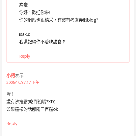
緯寰:
你好，歡迎你來!
你的網站也很精采，有沒有考慮弄個blog?
isaku:
我還記得你不愛吃甜食:P
Reply
小柯
表示:
2006/10/37:17 下午
喔！！
還有沙拉霸(吃到飽嗎?XD)
如果這樣的話那兩三百還ok
Reply