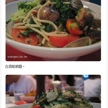
白酒蛤蜊麵。