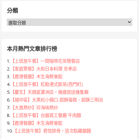
鍵
分類
字:
分
類
本月熱門文章排行榜
1.
【上班族午餐】一間咖啡花茶簡餐店
2.
【家庭聚餐】大和日本料理 忠孝店
3.
【鹿港餐廳】木生海鮮會館
4.
【上班族午餐】紅勘港式飲茶(西門町)
5.
【慶生】天鍋宴蘆洲店，幾歲就送幾隻蝦
6.
【城中區】大黑松小倆口-起酥蛋糕、起酥三明治
7.
【大直熱炒】珍海味熱炒
8.
【上班族午餐】台銀員工餐廳 牛肉麵
9.
【鹿港餐廳】木生海鮮會館
10.
【上班族午餐】君悅排骨，這次點雞腿麵