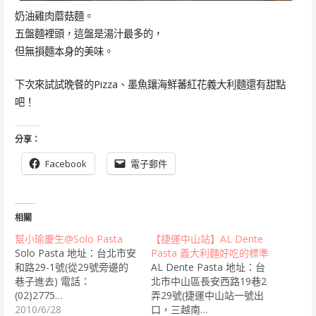
奶油雞肉蘑菇麵。
五盤麵裡頭，這盤是湯汁最多的，
但無損麵本身的美味。
下次來試試晚餐的Pizza、墨魚鑲海鮮蕃紅花義大利麵還有甜點
吧！
分享：
Facebook
電子郵件
相關
幫小瑜慶生@Solo Pasta
【捷運中山站】AL Dente
Solo Pasta 地址：台北市安
Pasta 義大利麵好吃的標準
和路29-1號(從29號旁邊的
AL Dente Pasta 地址：台
巷子進去) 電話：
北市中山區長安西路19巷2
(02)2775…
弄29號(捷運中山站一號出
2010/6/28
口，三越南…