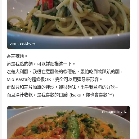
香蒜辣麵。
這是我點的麵，可以詳細描述一下。
吃義大利麵，我很在意麵條的軟硬度，最怕吃到軟趴趴的麵，
Mio Pasta的麵條很OK，完全可以用彈牙來形容。
雖然只和蒜片簡單的拌炒，卻很夠味，出乎我意料的好吃~
而且湯汁收乾，是我喜歡的口感! (isaku，你也會喜歡^^)