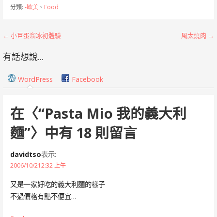
分類:
-歐美
、
Food
文
← 小巨蛋溜冰初體驗
風太燒肉 →
章
有話想說...
導
WordPress
Facebook
覽
在〈
“Pasta Mio 我的義大利
麵”
〉中有 18 則留言
davidtso
表示:
2006/10/212:32 上午
又是一家好吃的義大利麵的樣子
不過價格有點不便宜…