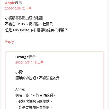
Annie
表示:
2006/10/38:42 下午
小婆最喜歡點白酒蛤蜊麵
不論在 Bellini、橄欖樹、杜蘭朵
但是 Mio Pasta 為什麼要放綠色花椰菜？
Reply
Orange
表示:
2006/10/511:13 上午
小柯:
簡單的沙拉吧，不過還蠻乾淨!
Annie:
嗯嗯，我也喜歡白酒蛤蜊，
不過這次讓給我同學點。
可能是要讓顏色漂亮吧，