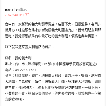
panallen
表示:
2007/4/811:41 下午
台中有一家新開的義大利麵專賣店，店面不大，但很溫馨，老闆非
常用心，味道跟台北永康街騎樓義大利麵店有拼，我常跟朋友到那
邊吃，我覺得應該是台中最好吃的義大利麵，價格也非常實惠。
以下就是這家義大利麵店的資訊：
店名：我的義大利
地址：台中市北區梅亭街215 號(在中國醫藥學院附設醫院附近)
電話：04-2234-1687
菜單：紅醬蘑菇、蝦仁、培根義大利麵，青醬松子、蟹肉、培根義
大利麵，白醬鮮蛤、蝦仁、培根義大利麵，多種義大利燴飯，剛剛
是主食，都很好吃，….還有其他很多精緻好吃的副食。一餐下來，
花費真的不貴，這點我賣個關子，等你去吃過後，就算給你一份驚
喜的禮物吧。