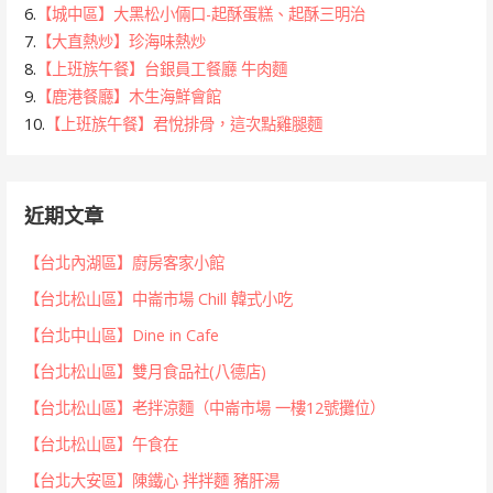
6.
【城中區】大黑松小倆口-起酥蛋糕、起酥三明治
7.
【大直熱炒】珍海味熱炒
8.
【上班族午餐】台銀員工餐廳 牛肉麵
9.
【鹿港餐廳】木生海鮮會館
10.
【上班族午餐】君悅排骨，這次點雞腿麵
近期文章
【台北內湖區】廚房客家小館
【台北松山區】中崙市場 Chill 韓式小吃
【台北中山區】Dine in Cafe
【台北松山區】雙月食品社(八德店)
【台北松山區】老拌涼麵（中崙市場 一樓12號攤位）
【台北松山區】午食在
【台北大安區】陳鐵心 拌拌麵 豬肝湯