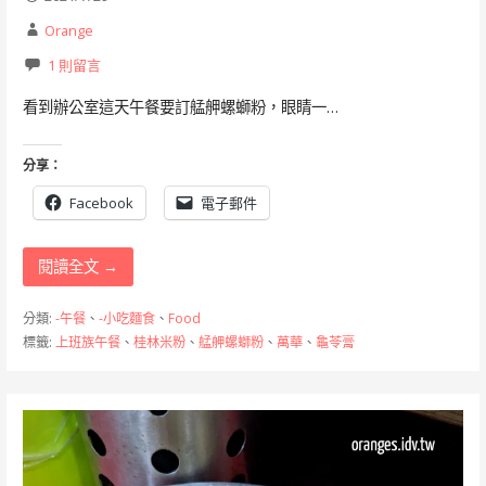
Orange
1 則留言
看到辦公室這天午餐要訂艋舺螺螄粉，眼睛一…
分享：
Facebook
電子郵件
閱讀全文 →
分類:
-午餐
、
-小吃麵食
、
Food
標籤:
上班族午餐
、
桂林米粉
、
艋舺螺螄粉
、
萬華
、
龜苓膏