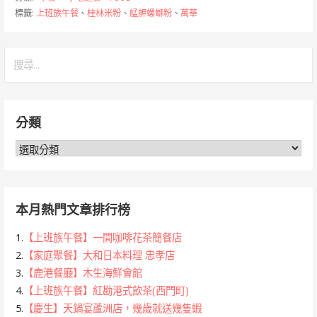
標籤:
上班族午餐
、
桂林米粉
、
艋舺螺螄粉
、
萬華
搜
尋
關
鍵
分類
字:
分
類
本月熱門文章排行榜
1.
【上班族午餐】一間咖啡花茶簡餐店
2.
【家庭聚餐】大和日本料理 忠孝店
3.
【鹿港餐廳】木生海鮮會館
4.
【上班族午餐】紅勘港式飲茶(西門町)
5.
【慶生】天鍋宴蘆洲店，幾歲就送幾隻蝦