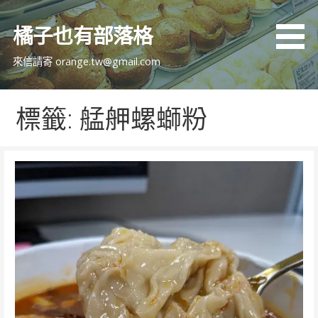
跳
至
橘子也有部落格
主
要
來信請寄 orange.tw@gmail.com
內
容
標籤: 艋舺螺螄粉