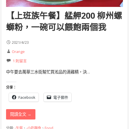
【上班族午餐】艋舺200 柳州螺
螄粉，一碗可以餵飽兩個我
2021/4/23
Orange
1 則留言
中午要去萬華三水街幫忙買淞品的滴雞精，決…
分享：
Facebook
電子郵件
閱讀全文 →
分類:
-午餐
、
-小吃麵食
、
Food