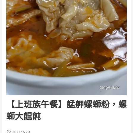
【上班族午餐】艋舺螺螄粉，螺
螄大餛飩
2021/7/29