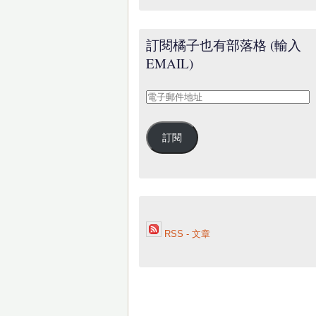
訂閱橘子也有部落格 (輸入
EMAIL)
電
子
郵
訂閱
件
地
址
RSS - 文章