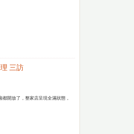
料理 三訪
包廂都開放了，整家店呈現全滿狀態，