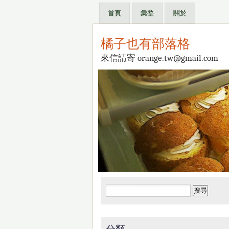
首頁
彙整
關於
橘子也有部落格
來信請寄 orange.tw@gmail.com
搜
尋
關
鍵
分類