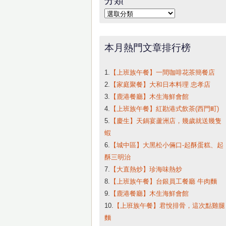
字:
分
類
本月熱門文章排行榜
1.
【上班族午餐】一間咖啡花茶簡餐店
2.
【家庭聚餐】大和日本料理 忠孝店
3.
【鹿港餐廳】木生海鮮會館
4.
【上班族午餐】紅勘港式飲茶(西門町)
5.
【慶生】天鍋宴蘆洲店，幾歲就送幾隻
蝦
6.
【城中區】大黑松小倆口-起酥蛋糕、起
酥三明治
7.
【大直熱炒】珍海味熱炒
8.
【上班族午餐】台銀員工餐廳 牛肉麵
9.
【鹿港餐廳】木生海鮮會館
10.
【上班族午餐】君悅排骨，這次點雞腿
麵