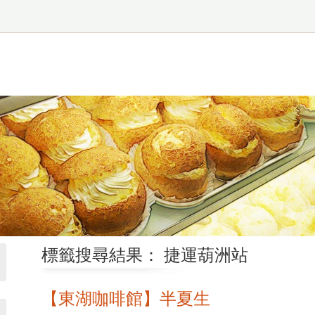
標籤搜尋結果： 捷運葫洲站
【東湖咖啡館】半夏生