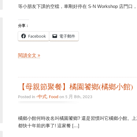
等小朋友下課的空檔，車剛好停在 S·N Workshop 店門
分享：
Facebook
電子郵件
閱讀全文 »
【母親節聚餐】橘園饕鄉(橘鄉小館)
Posted in
-中式
,
Food
on 5 月 8th, 2023
橘鄉小館何時改名叫橘園饕鄉? 還是習慣叫它橘鄉小館。
都快十年前的事了! 這家餐 […]