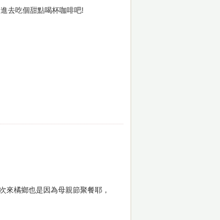
口，進去吃個甜點喝杯咖啡吧!
上次來橘鄉也是因為母親節聚餐耶，