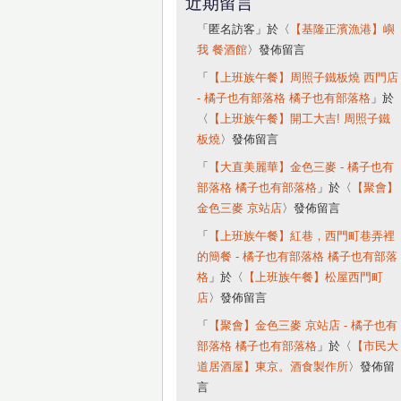
近期留言
「
匿名訪客
」於〈
【基隆正濱漁港】嶼
我 餐酒館
〉發佈留言
「
【上班族午餐】周照子鐵板燒 西門店
- 橘子也有部落格 橘子也有部落格
」於
〈
【上班族午餐】開工大吉! 周照子鐵
板燒
〉發佈留言
「
【大直美麗華】金色三麥 - 橘子也有
部落格 橘子也有部落格
」於〈
【聚會】
金色三麥 京站店
〉發佈留言
「
【上班族午餐】紅巷，西門町巷弄裡
的簡餐 - 橘子也有部落格 橘子也有部落
格
」於〈
【上班族午餐】松屋西門町
店
〉發佈留言
「
【聚會】金色三麥 京站店 - 橘子也有
部落格 橘子也有部落格
」於〈
【市民大
道居酒屋】東京。酒食製作所
〉發佈留
言