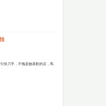
麵
東引快刀手，不愧是她喜歡的店，馬