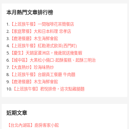
本月熱門文章排行榜
1.
【上班族午餐】一間咖啡花茶簡餐店
2.
【家庭聚餐】大和日本料理 忠孝店
3.
【鹿港餐廳】木生海鮮會館
4.
【上班族午餐】紅勘港式飲茶(西門町)
5.
【慶生】天鍋宴蘆洲店，幾歲就送幾隻蝦
6.
【城中區】大黑松小倆口-起酥蛋糕、起酥三明治
7.
【大直熱炒】珍海味熱炒
8.
【上班族午餐】台銀員工餐廳 牛肉麵
9.
【鹿港餐廳】木生海鮮會館
10.
【上班族午餐】君悅排骨，這次點雞腿麵
近期文章
【台北內湖區】廚房客家小館