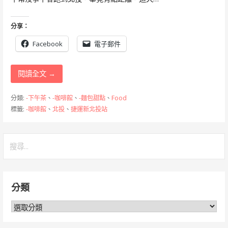
分享：
Facebook
電子郵件
閱讀全文 →
分類:
-下午茶
、
-咖啡館
、
-麵包甜點
、
Food
標籤:
-咖啡館
、
北投
、
捷運新北投站
搜
尋
關
鍵
分類
字:
分
類