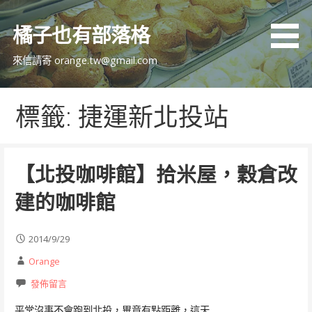
跳
至
橘子也有部落格
主
要
來信請寄 orange.tw@gmail.com
內
容
標籤: 捷運新北投站
【北投咖啡館】拾米屋，穀倉改
建的咖啡館
2014/9/29
Orange
發佈留言
平常沒事不會跑到北投，畢竟有點距離，這天…