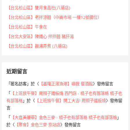
【台北松山區】雙月食品社(八德店)
【台北松山區】老拌涼麵（中崙市場 一樓12號攤位）
【台北松山區】午食在
【台北大安區】陳鐵心 拌拌麵 豬肝湯
【台北松山區】搬湯弄煮 (八德店)
近期留言
「
匿名訪客
」於〈
【基隆正濱漁港】嶼我 餐酒館
〉發佈留言
「
【上班族午餐】周照子鐵板燒 西門店 - 橘子也有部落格 橘子也
有部落格
」於〈
【上班族午餐】開工大吉! 周照子鐵板燒
〉發佈留
言
「
【大直美麗華】金色三麥 - 橘子也有部落格 橘子也有部落格
」
於〈
【聚會】金色三麥 京站店
〉發佈留言