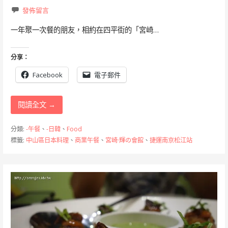
發佈留言
一年聚一次餐的朋友，相約在四平街的「宮崎…
分享：
Facebook
電子郵件
閱讀全文 →
分類:
-午餐
、
-日韓
、
Food
標籤:
中山區日本料理
、
商業午餐
、
宮崎·輝の會館
、
捷運南京松江站