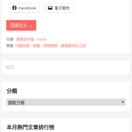
Facebook
電子郵件
閱讀全文 →
分類:
-東南亞印度
、
Food
標籤:
印度料理
、
咖哩
、
想想廚房
、
捷運南京松江站
搜
尋
關
鍵
分類
字:
分
類
本月熱門文章排行榜