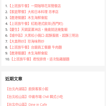
1.
【上班族午餐】一間咖啡花茶簡餐店
2.
【家庭聚餐】大和日本料理 忠孝店
3.
【鹿港餐廳】木生海鮮會館
4.
【上班族午餐】紅勘港式飲茶(西門町)
5.
【慶生】天鍋宴蘆洲店，幾歲就送幾隻蝦
6.
【城中區】大黑松小倆口-起酥蛋糕、起酥三明治
7.
【大直熱炒】珍海味熱炒
8.
【上班族午餐】台銀員工餐廳 牛肉麵
9.
【鹿港餐廳】木生海鮮會館
10.
【上班族午餐】君悅排骨，這次點雞腿麵
近期文章
【台北內湖區】廚房客家小館
【台北松山區】中崙市場 Chill 韓式小吃
【台北中山區】Dine in Cafe