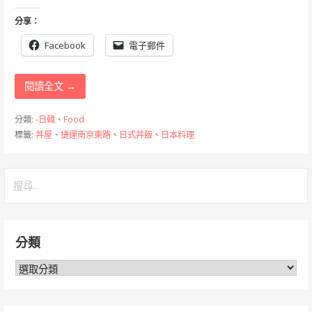
分享：
Facebook
電子郵件
閱讀全文 →
分類:
-日韓
、
Food
標籤:
丼屋
、
捷運南京東路
、
日式丼飯
、
日本料理
搜
尋
關
鍵
分類
字:
分
類