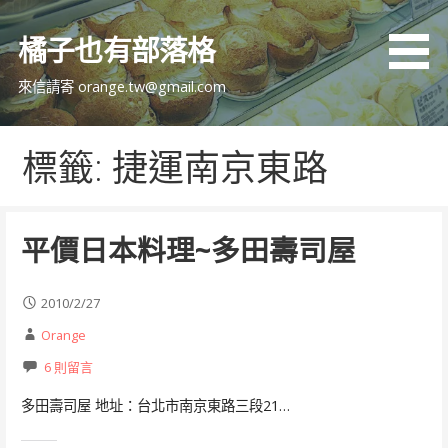
跳
至
橘子也有部落格
主
要
來信請寄 orange.tw@gmail.com
內
容
標籤: 捷運南京東路
平價日本料理~多田壽司屋
2010/2/27
Orange
6 則留言
多田壽司屋 地址：台北市南京東路三段21…