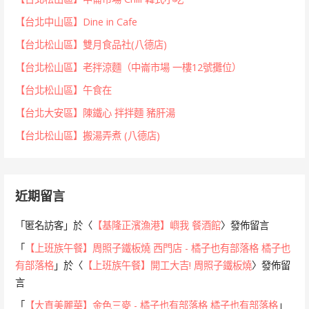
【台北中山區】Dine in Cafe
【台北松山區】雙月食品社(八德店)
【台北松山區】老拌涼麵（中崙市場 一樓12號攤位）
【台北松山區】午食在
【台北大安區】陳鐵心 拌拌麵 豬肝湯
【台北松山區】搬湯弄煮 (八德店)
近期留言
「
匿名訪客
」於〈
【基隆正濱漁港】嶼我 餐酒館
〉發佈留言
「
【上班族午餐】周照子鐵板燒 西門店 - 橘子也有部落格 橘子也
有部落格
」於〈
【上班族午餐】開工大吉! 周照子鐵板燒
〉發佈留
言
「
【大直美麗華】金色三麥 - 橘子也有部落格 橘子也有部落格
」