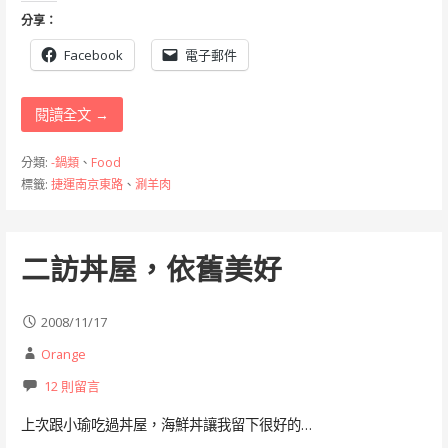
分享：
Facebook
電子郵件
閱讀全文 →
分類:
-鍋類
、
Food
標籤:
捷運南京東路
、
涮羊肉
二訪丼屋，依舊美好
2008/11/17
Orange
12 則留言
上次跟小瑜吃過丼屋，海鮮丼讓我留下很好的…