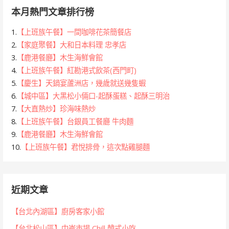
本月熱門文章排行榜
1.
【上班族午餐】一間咖啡花茶簡餐店
2.
【家庭聚餐】大和日本料理 忠孝店
3.
【鹿港餐廳】木生海鮮會館
4.
【上班族午餐】紅勘港式飲茶(西門町)
5.
【慶生】天鍋宴蘆洲店，幾歲就送幾隻蝦
6.
【城中區】大黑松小倆口-起酥蛋糕、起酥三明治
7.
【大直熱炒】珍海味熱炒
8.
【上班族午餐】台銀員工餐廳 牛肉麵
9.
【鹿港餐廳】木生海鮮會館
10.
【上班族午餐】君悅排骨，這次點雞腿麵
近期文章
【台北內湖區】廚房客家小館
【台北松山區】中崙市場 Chill 韓式小吃