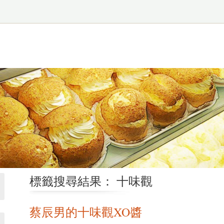
標籤搜尋結果： 十味觀
蔡辰男的十味觀XO醬