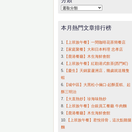
字:
分
類
本月熱門文章排行榜
1.
【上班族午餐】一間咖啡花茶簡餐店
2.
【家庭聚餐】大和日本料理 忠孝店
3.
【鹿港餐廳】木生海鮮會館
4.
【上班族午餐】紅勘港式飲茶(西門町)
5.
【慶生】天鍋宴蘆洲店，幾歲就送幾隻
蝦
6.
【城中區】大黑松小倆口-起酥蛋糕、起
酥三明治
7.
【大直熱炒】珍海味熱炒
8.
【上班族午餐】台銀員工餐廳 牛肉麵
9.
【鹿港餐廳】木生海鮮會館
10.
【上班族午餐】君悅排骨，這次點雞腿
麵