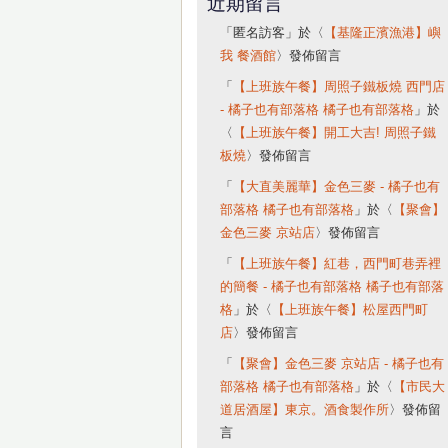
近期留言
「
匿名訪客
」於〈
【基隆正濱漁港】嶼
我 餐酒館
〉發佈留言
「
【上班族午餐】周照子鐵板燒 西門店
- 橘子也有部落格 橘子也有部落格
」於
〈
【上班族午餐】開工大吉! 周照子鐵
板燒
〉發佈留言
「
【大直美麗華】金色三麥 - 橘子也有
部落格 橘子也有部落格
」於〈
【聚會】
金色三麥 京站店
〉發佈留言
「
【上班族午餐】紅巷，西門町巷弄裡
的簡餐 - 橘子也有部落格 橘子也有部落
格
」於〈
【上班族午餐】松屋西門町
店
〉發佈留言
「
【聚會】金色三麥 京站店 - 橘子也有
部落格 橘子也有部落格
」於〈
【市民大
道居酒屋】東京。酒食製作所
〉發佈留
言