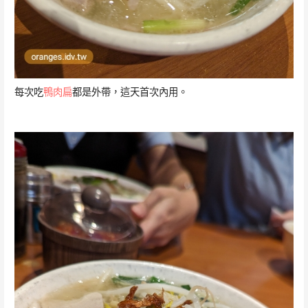
每次吃
鴨肉扁
都是外帶，這天首次內用。