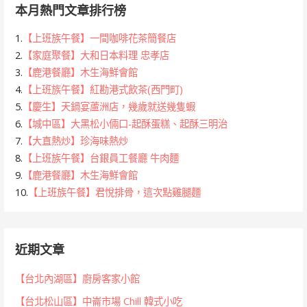
本月熱門文章排行榜
1.
【上班族午餐】一間咖啡花茶簡餐店
2.
【家庭聚餐】大和日本料理 忠孝店
3.
【鹿港餐廳】木生海鮮會館
4.
【上班族午餐】紅勘港式飲茶(西門町)
5.
【慶生】天鍋宴蘆洲店，幾歲就送幾隻蝦
6.
【城中區】大黑松小倆口-起酥蛋糕、起酥三明治
7.
【大直熱炒】珍海味熱炒
8.
【上班族午餐】台銀員工餐廳 牛肉麵
9.
【鹿港餐廳】木生海鮮會館
10.
【上班族午餐】君悅排骨，這次點雞腿麵
近期文章
【台北內湖區】廚房客家小館
【台北松山區】中崙市場 Chill 韓式小吃