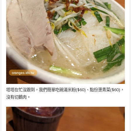
塔塔在忙沒跟到，我們簡單吃碗湯米粉($60)、點份燙青菜($60)，
沒有切鵝肉。