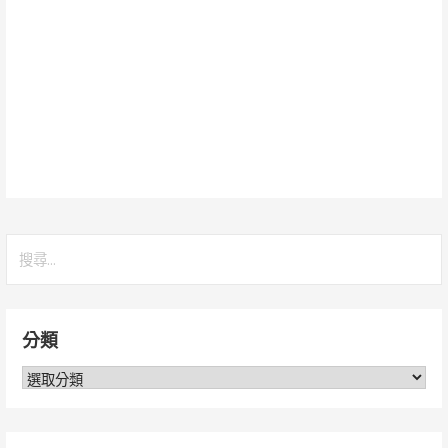
搜
尋
關
鍵
分類
字:
分
類