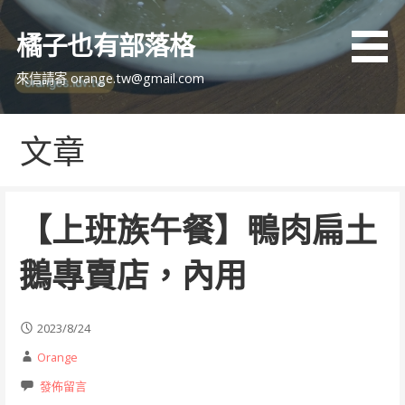
跳
至
橘子也有部落格
主
要
來信請寄 orange.tw@gmail.com
內
容
文章
【上班族午餐】鴨肉扁土
鵝專賣店，內用
2023/8/24
Orange
發佈留言