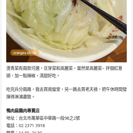
燙青菜有兩款可選，豆芽菜和高麗菜，當然是高麗菜~ 拌個紅蔥
頭，加一點辣椒，清甜好吃。
吃完兵分兩路，我去買南蠻堂，另一路去買老天祿，把午休時間發
揮得淋漓盡致。
鴨肉扁鵝肉專賣店
地址：台北市萬華區中華路一段98之2號
電話：02 2371 3918
營業：11:30–21:30