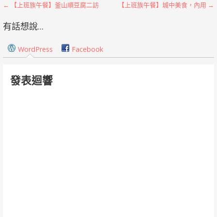
文
← 【上班族午餐】釜山順豆腐二訪
【上班族午餐】城中美食，內用 →
章
有話想說...
導
WordPress
Facebook
覽
發表迴響