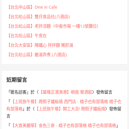
【台北中山區】Dine in Cafe
【台北松山區】雙月食品社(八德店)
【台北松山區】老拌涼麵（中崙市場 一樓12號攤位）
【台北松山區】午食在
【台北大安區】陳鐵心 拌拌麵 豬肝湯
【台北松山區】搬湯弄煮 (八德店)
近期留言
「
匿名訪客
」於〈
【基隆正濱漁港】嶼我 餐酒館
〉發佈留言
「
【上班族午餐】周照子鐵板燒 西門店 - 橘子也有部落格 橘子也
有部落格
」於〈
【上班族午餐】開工大吉! 周照子鐵板燒
〉發佈留
言
「
【大直美麗華】金色三麥 - 橘子也有部落格 橘子也有部落格
」