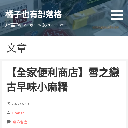
跳
至
橘子也有部落格
主
要
來信請寄 orange.tw@gmail.com
內
容
文章
【全家便利商店】雪之戀
古早味小麻糬
2022/3/30
Orange
發佈留言