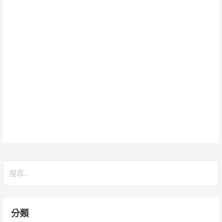
搜
尋
關
鍵
分類
字: