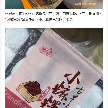
外層裹上花生粉，內餡還包了花生醬，口感很軟Q，花生也香甜，
我們都覺得蠻好吃的，小小橘自己就吃了半盒!