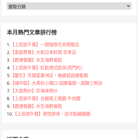
分
類
本月熱門文章排行榜
1.
【上班族午餐】一間咖啡花茶簡餐店
2.
【家庭聚餐】大和日本料理 忠孝店
3.
【鹿港餐廳】木生海鮮會館
4.
【上班族午餐】紅勘港式飲茶(西門町)
5.
【慶生】天鍋宴蘆洲店，幾歲就送幾隻蝦
6.
【城中區】大黑松小倆口-起酥蛋糕、起酥三明治
7.
【大直熱炒】珍海味熱炒
8.
【上班族午餐】台銀員工餐廳 牛肉麵
9.
【鹿港餐廳】木生海鮮會館
10.
【上班族午餐】君悅排骨，這次點雞腿麵