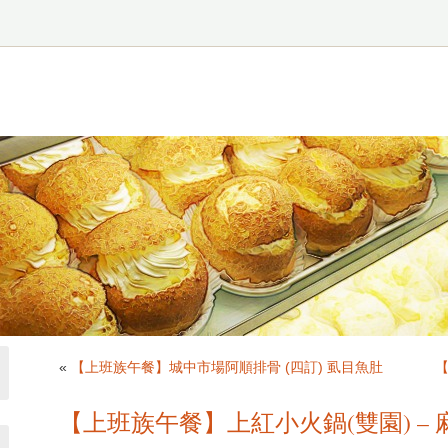
«
【上班族午餐】城中市場阿順排骨 (四訂) 虱目魚肚
【上班族午餐】上紅小火鍋(雙園) – 