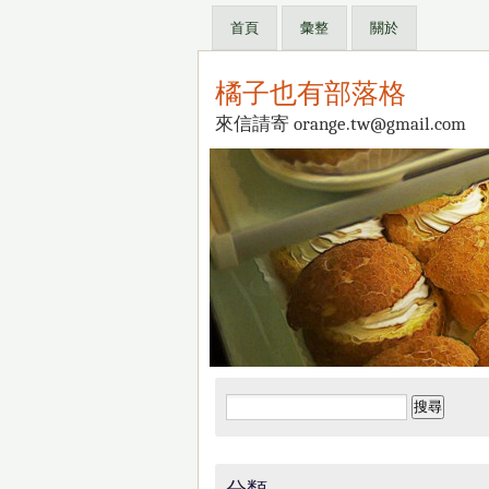
首頁
彙整
關於
橘子也有部落格
來信請寄 orange.tw@gmail.com
搜
尋
關
鍵
分類