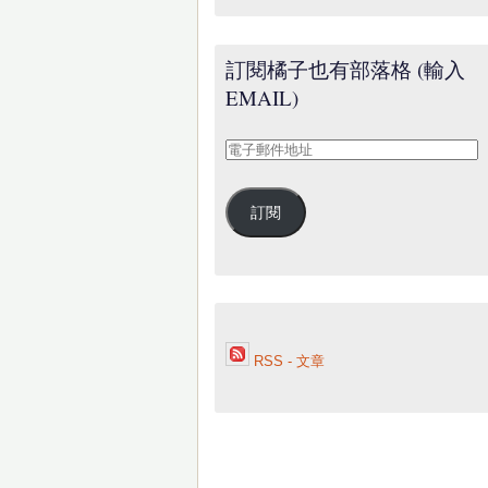
訂閱橘子也有部落格 (輸入
EMAIL)
電
子
郵
訂閱
件
地
址
RSS - 文章