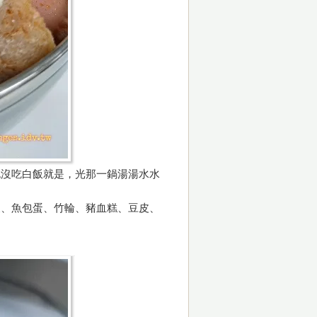
也沒吃白飯就是，光那一鍋湯湯水水
辣、魚包蛋、竹輪、豬血糕、豆皮、