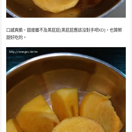
口感爽脆，甜度雖不及黑屁屁(黑屁屁應該沒對手吧XD)，也算鮮
甜好吃的。