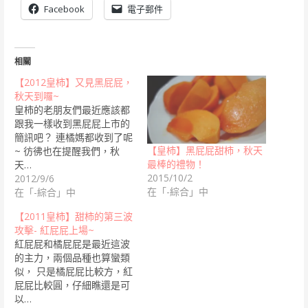
Facebook
電子郵件
相關
【2012皇柿】又見黑屁屁，
秋天到囉~
皇柿的老朋友們最近應該都
跟我一樣收到黑屁屁上市的
簡訊吧？ 連橘媽都收到了呢
【皇柿】黑屁屁甜柿，秋天
~ 彷彿也在提醒我們，秋
最棒的禮物！
天…
2015/10/2
2012/9/6
在「-綜合」中
在「-綜合」中
【2011皇柿】甜柿的第三波
攻擊- 紅屁屁上場~
紅屁屁和橘屁屁是最近這波
的主力，兩個品種也算蠻類
似， 只是橘屁屁比較方，紅
屁屁比較圓，仔細瞧還是可
以…