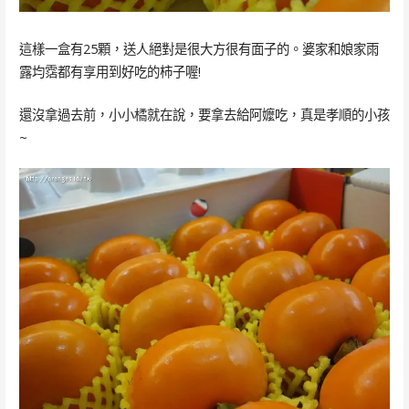
這樣一盒有25顆，送人絕對是很大方很有面子的。婆家和娘家雨
露均霑都有享用到好吃的柿子喔!
還沒拿過去前，小小橘就在說，要拿去給阿嬤吃，真是孝順的小孩
~