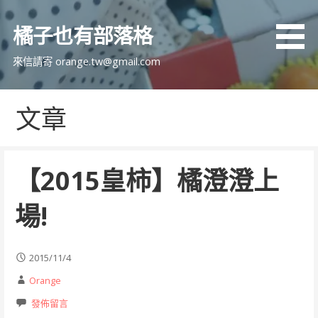
跳
至
橘子也有部落格
主
要
來信請寄 orange.tw@gmail.com
內
容
文章
【2015皇柿】橘澄澄上
場!
2015/11/4
Orange
發佈留言