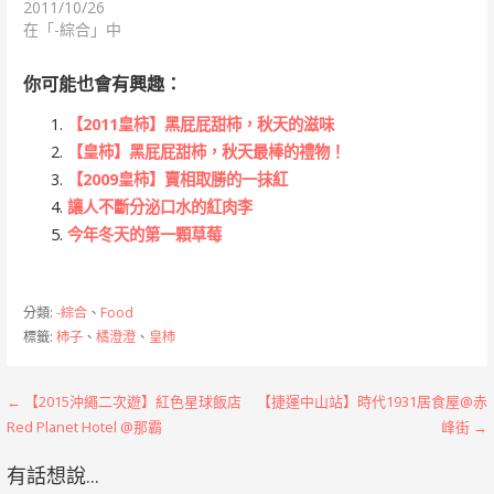
2011/10/26
在「-綜合」中
你可能也會有興趣：
【2011皇柿】黑屁屁甜柿，秋天的滋味
【皇柿】黑屁屁甜柿，秋天最棒的禮物！
【2009皇柿】賣相取勝的一抹紅
讓人不斷分泌口水的紅肉李
今年冬天的第一顆草莓
分類:
-綜合
、
Food
標籤:
柿子
、
橘澄澄
、
皇柿
文
← 【2015沖繩二次遊】紅色星球飯店
【捷運中山站】時代1931居食屋@赤
Red Planet Hotel @那霸
峰街 →
章
有話想說...
導