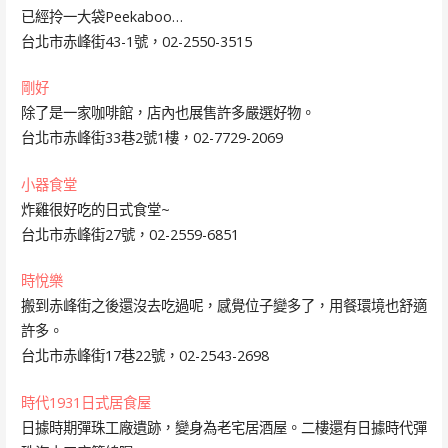
已經拎一大袋Peekaboo…
台北市赤峰街43-1號，02-2550-3515
剛好
除了是一家咖啡館，店內也展售許多嚴選好物。
台北市赤峰街33巷2號1樓，02-7729-2069
小器食堂
炸雞很好吃的日式食堂~
台北市赤峰街27號，02-2559-6851
時悅樂
搬到赤峰街之後還沒去吃過呢，感覺位子變多了，用餐環境也舒適
許多。
台北市赤峰街17巷22號，02-2543-2698
時代1931日式居食屋
日據時期彈珠工廠遺跡，變身為老宅居酒屋。二樓還有日據時代彈