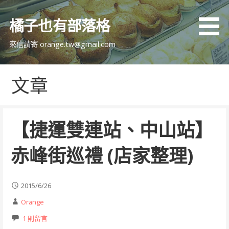
跳
至
橘子也有部落格
主
要
來信請寄 orange.tw@gmail.com
內
容
文章
【捷運雙連站、中山站】
赤峰街巡禮 (店家整理)
2015/6/26
Orange
1 則留言