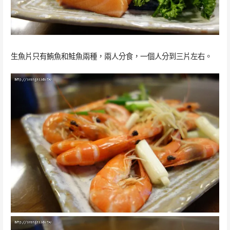
生魚片只有鮪魚和鮭魚兩種，兩人分食，一個人分到三片左右。