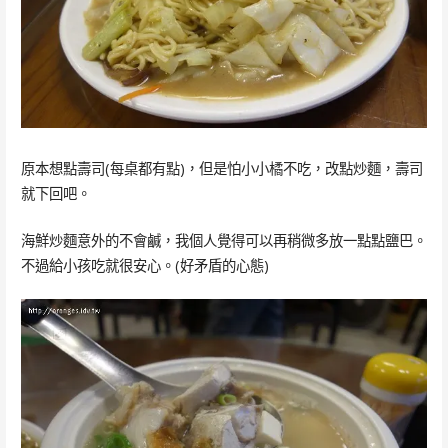
原本想點壽司(每桌都有點)，但是怕小小橘不吃，改點炒麵，壽司
就下回吧。
海鮮炒麵意外的不會鹹，我個人覺得可以再稍微多放一點點鹽巴。
不過給小孩吃就很安心。(好矛盾的心態)