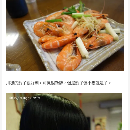
川燙的蝦子很好剝，可見很新鮮，但是蝦子偏小隻就是了。