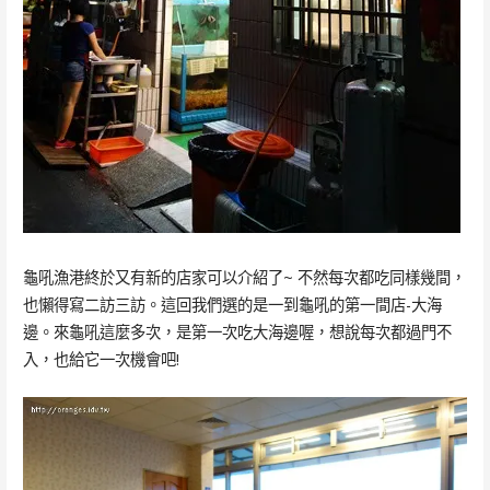
龜吼漁港終於又有新的店家可以介紹了~ 不然每次都吃同樣幾間，
也懶得寫二訪三訪。這回我們選的是一到龜吼的第一間店-大海
邊。來龜吼這麼多次，是第一次吃大海邊喔，想說每次都過門不
入，也給它一次機會吧!