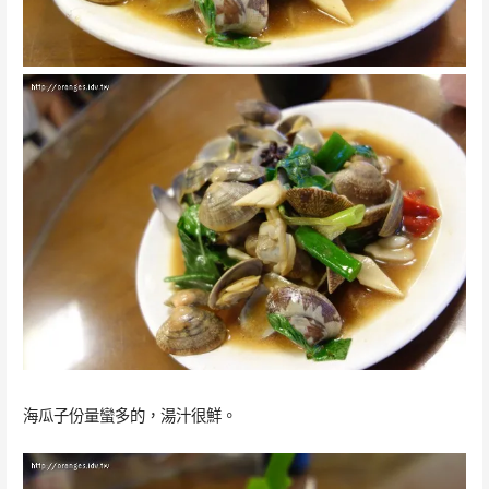
海瓜子份量蠻多的，湯汁很鮮。