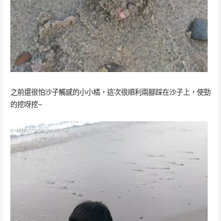
之前還很怕沙子觸感的小小橘，這次很順利兩腳踩在沙子上，使勁
的挖呀挖~