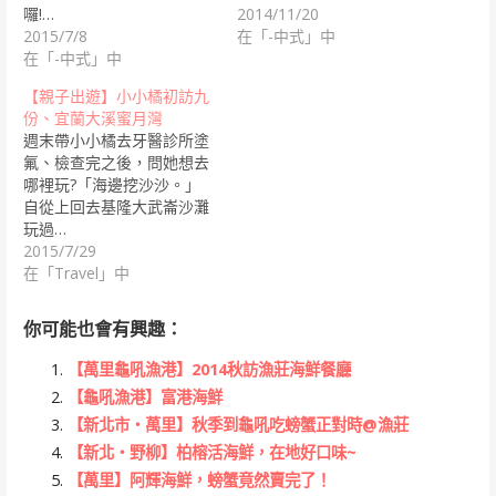
囉!…
2014/11/20
2015/7/8
在「-中式」中
在「-中式」中
【親子出遊】小小橘初訪九
份、宜蘭大溪蜜月灣
週末帶小小橘去牙醫診所塗
氟、檢查完之後，問她想去
哪裡玩?「海邊挖沙沙。」
自從上回去基隆大武崙沙灘
玩過…
2015/7/29
在「Travel」中
你可能也會有興趣：
【萬里龜吼漁港】2014秋訪漁莊海鮮餐廳
【龜吼漁港】富港海鮮
【新北市‧萬里】秋季到龜吼吃螃蟹正對時@漁莊
【新北‧野柳】柏榕活海鮮，在地好口味~
【萬里】阿輝海鮮，螃蟹竟然賣完了！