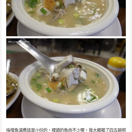
味噌魚湯應該是小份的，裡頭的魚肉不少喔，我大概喝了四五碗吧