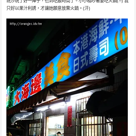
玩沙玩了好一陣子，也到吃飯時間了。小小橘吵著要吃火鍋(?!) 我
只好以果汁利誘，才讓她願意放棄火鍋。(汗)