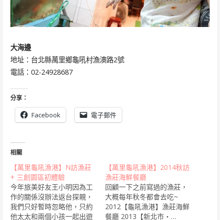
大海邊
地址：台北縣萬里鄉龜吼村漁澳路2號
電話：02-24928687
分享：
Facebook
電子郵件
相關
【萬里龜吼漁港】N訪漁莊
【萬里龜吼漁港】2014秋訪
+ 三創園區初體驗
漁莊海鮮餐廳
今年旅美好友王小明因為工
回顧一下之前寫過的漁莊，
作的關係沒辦法返台探親，
大概每年秋冬都會去吃~
我們只好暫時忽略他，只約
2012【龜吼漁港】漁莊海鮮
他太太和兩個小孩一起出遊
餐廳 2013【新北市‧…