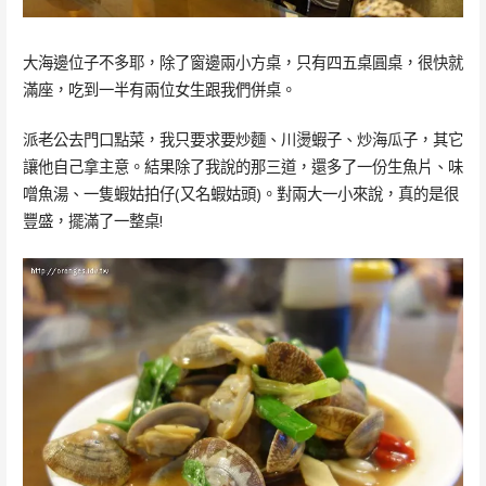
大海邊位子不多耶，除了窗邊兩小方桌，只有四五桌圓桌，很快就
滿座，吃到一半有兩位女生跟我們併桌。
派老公去門口點菜，我只要求要炒麵、川燙蝦子、炒海瓜子，其它
讓他自己拿主意。結果除了我說的那三道，還多了一份生魚片、味
噌魚湯、一隻蝦姑拍仔(又名蝦姑頭)。對兩大一小來說，真的是很
豐盛，擺滿了一整桌!