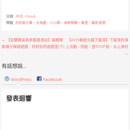
分類:
-中式
、
Food
標籤:
大武崙沙灘
、
大海邊
、
小小橘
、
海鮮餐廳
、
萬里
、
龜吼漁港
文
← 【宜蘭礁溪長榮鳳凰酒店】福爾摩
【2015春遊北越下龍灣】下龍灣的海
斯親子解謎遊戲、好好玩的遊戲室(下)
上活動 – 快艇、登TITOP島、水上漁村
章
→
導
有話想說...
覽
WordPress
Facebook
發表迴響