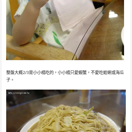
整盤大概2/3是小小橘吃的，小小橘只愛蝦蟹，不愛吃蛤蜊或海瓜
子。