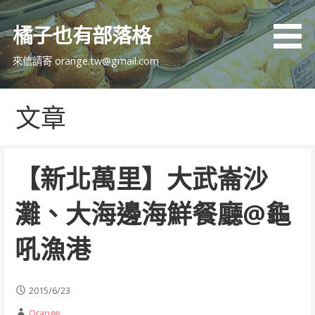
跳
至
橘子也有部落格
主
要
來信請寄 orange.tw@gmail.com
內
容
文章
【新北萬里】大武崙沙
灘、大海邊海鮮餐廳@龜
吼漁港
2015/6/23
Orange