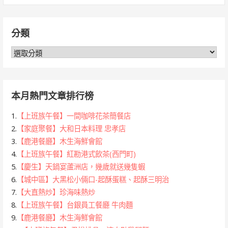
關
鍵
分類
字:
分
類
本月熱門文章排行榜
1.
【上班族午餐】一間咖啡花茶簡餐店
2.
【家庭聚餐】大和日本料理 忠孝店
3.
【鹿港餐廳】木生海鮮會館
4.
【上班族午餐】紅勘港式飲茶(西門町)
5.
【慶生】天鍋宴蘆洲店，幾歲就送幾隻蝦
6.
【城中區】大黑松小倆口-起酥蛋糕、起酥三明治
7.
【大直熱炒】珍海味熱炒
8.
【上班族午餐】台銀員工餐廳 牛肉麵
9.
【鹿港餐廳】木生海鮮會館