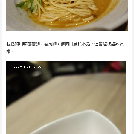
我點的川味擔擔麵，香氣夠，麵的口感也不錯，但會越吃越辣這
樣。