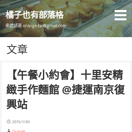
跳
至
橘子也有部落格
主
要
來信請寄 orange.tw@gmail.com
內
容
文章
【午餐小約會】十里安精
緻手作麵館 @捷運南京復
興站
2015/1/30
Orange