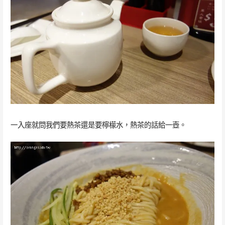
一入座就問我們要熱茶還是要檸檬水，熱茶的話給一壺。