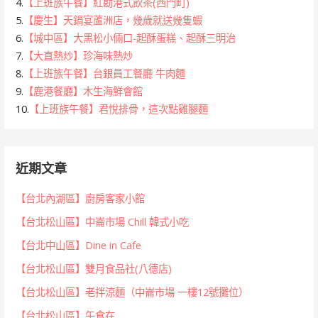
4.
【上班族午餐】紅勘港式飲茶(西門町)
5.
【慶生】天鍋宴蘆洲店，幾歲就送幾隻蝦
6.
【城中區】大黑松小倆口-起酥蛋糕、起酥三明治
7.
【大直熱炒】珍海味熱炒
8.
【上班族午餐】台銀員工餐廳 牛肉麵
9.
【鹿港餐廳】木生海鮮會館
10.
【上班族午餐】君悅排骨，這次點雞腿麵
近期文章
【台北內湖區】廚房客家小館
【台北松山區】中崙市場 Chill 韓式小吃
【台北中山區】Dine in Cafe
【台北松山區】雙月食品社(八德店)
【台北松山區】老拌涼麵（中崙市場 一樓12號攤位）
【台北松山區】午食在