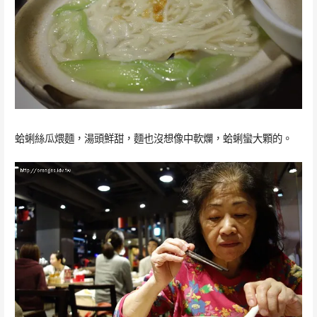
蛤蜊絲瓜煨麵，湯頭鮮甜，麵也沒想像中軟爛，蛤蜊蠻大顆的。