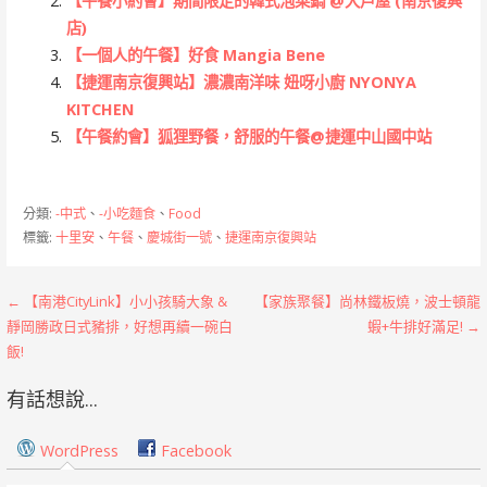
【午餐小約會】期間限定的韓式泡菜鍋 @大戶屋 (南京復興
店)
【一個人的午餐】好食 Mangia Bene
【捷運南京復興站】濃濃南洋味 妞呀小廚 NYONYA
KITCHEN
【午餐約會】狐狸野餐，舒服的午餐@捷運中山國中站
分類:
-中式
、
-小吃麵食
、
Food
標籤:
十里安
、
午餐
、
慶城街一號
、
捷運南京復興站
文
← 【南港CityLink】小小孩騎大象 &
【家族聚餐】尚林鐵板燒，波士頓龍
靜岡勝政日式豬排，好想再續一碗白
蝦+牛排好滿足! →
章
飯!
導
有話想說...
覽
WordPress
Facebook