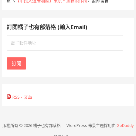
於〈
【市民大道居酒屋】東京。酒食製作所
〉發佈留言
訂閱橘子也有部落格 (輸入Email)
電
子
郵
件
訂閱
地
址
RSS - 文章
版權所有 © 2026 橘子也有部落格 — WordPress 佈景主題採用由
GoDaddy