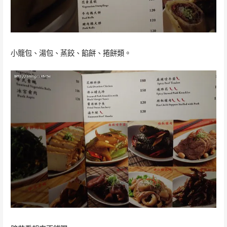
小籠包、湯包、蒸餃、餡餅、捲餅類。