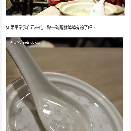
如果平常我自己來吃，點一碗麵就綽綽有餘了吧。