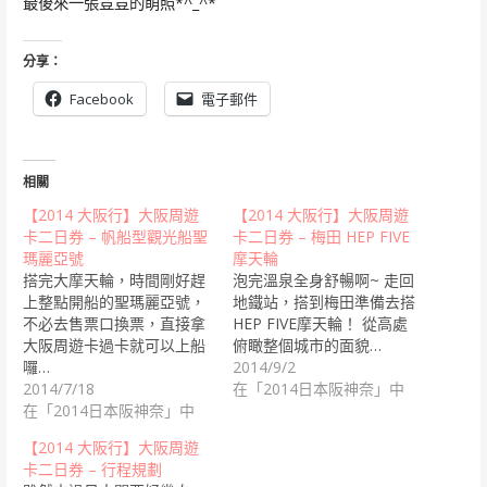
最後來一張荳荳的萌照*^_^*
分享：
Facebook
電子郵件
相關
【2014 大阪行】大阪周遊
【2014 大阪行】大阪周遊
卡二日券 – 帆船型觀光船聖
卡二日券 – 梅田 HEP FIVE
瑪麗亞號
摩天輪
搭完大摩天輪，時間剛好趕
泡完溫泉全身舒暢啊~ 走回
上整點開船的聖瑪麗亞號，
地鐵站，搭到梅田準備去搭
不必去售票口換票，直接拿
HEP FIVE摩天輪！ 從高處
大阪周遊卡過卡就可以上船
俯瞰整個城市的面貌…
囉…
2014/9/2
2014/7/18
在「2014日本阪神奈」中
在「2014日本阪神奈」中
【2014 大阪行】大阪周遊
卡二日券 – 行程規劃