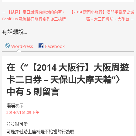
文
← 【試穿】夏日最清爽絲滑的內著，
【2014 澳門小旅行】澳門半島歷史城
CoolPlus 吸濕排汗旅行系列@三槍牌
區 – 大三巴牌坊、大砲台 →
章
有話想說...
導
覽
WordPress
Facebook
在〈
“【2014 大阪行】大阪周遊
卡二日券 – 天保山大摩天輪”
〉
中有 5 則留言
喵喵
表示:
2014/7/161:09 下午
荳荳很可愛
可是穿鞋踏上座椅是不恰當的行為喔