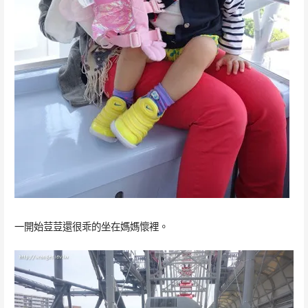
一開始荳荳還很乖的坐在媽媽懷裡。