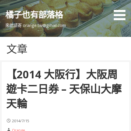
跳
至
橘子也有部落格
主
要
來信請寄 orange.tw@gmail.com
內
容
文章
【2014 大阪行】大阪周
遊卡二日券 – 天保山大摩
天輪
2014/7/15
Orange