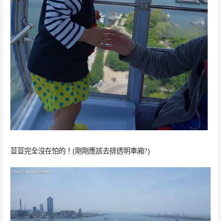
荳荳完全沒在怕的！(剛剛應該去排透明車廂?)