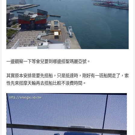
一邊觀察一下等會兒要到哪邊搭聖瑪麗亞號。
其實原本安排是要先搭船，只是抵達時，剛好有一班船開走了，索
性先來搭摩天輪再去搭船比較不浪費時間。