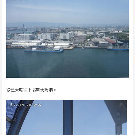
從摩天輪往下眺望大阪港。