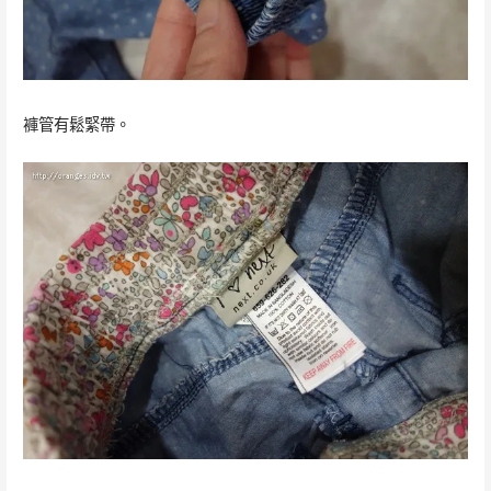
褲管有鬆緊帶。