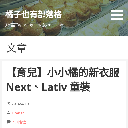
跳
至
橘子也有部落格
主
要
來信請寄 orange.tw@gmail.com
內
容
文章
【育兒】小小橘的新衣服
Next、Lativ 童裝
2014/4/10
Orange
4 則留言