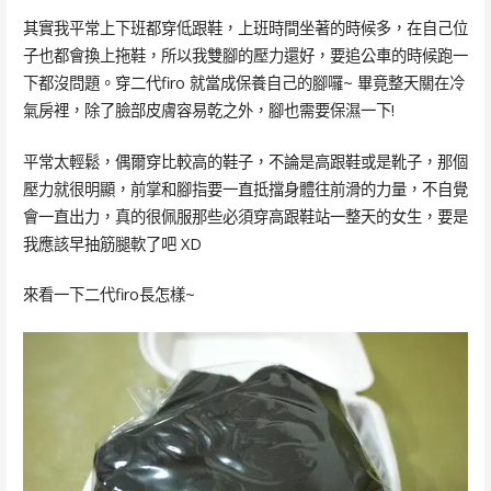
其實我平常上下班都穿低跟鞋，上班時間坐著的時候多，在自己位
子也都會換上拖鞋，所以我雙腳的壓力還好，要追公車的時候跑一
下都沒問題。穿二代firo 就當成保養自己的腳囉~ 畢竟整天關在冷
氣房裡，除了臉部皮膚容易乾之外，腳也需要保濕一下!
平常太輕鬆，偶爾穿比較高的鞋子，不論是高跟鞋或是靴子，那個
壓力就很明顯，前掌和腳指要一直抵擋身體往前滑的力量，不自覺
會一直出力，真的很佩服那些必須穿高跟鞋站一整天的女生，要是
我應該早抽筋腿軟了吧 XD
來看一下二代firo長怎樣~