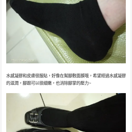
水感凝膠和皮膚很服貼，好像在幫腳敷面膜哦，希望經過水感凝膠
的滋潤，腳跟可以很細嫩，也消除腳掌的壓力~