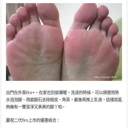
出門在外靠firo+，在家也別偷懶喔，洗澡的時候，可以順便用熱
水泡泡腳、用磨腳石去除粗皮、角質，最後再擦上乳液，這樣就能
夠擁有一雙潔淨又美美的腳丫啦~
慶祝二代firo上市的優惠組合：