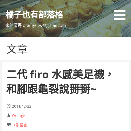
跳
至
橘子也有部落格
主
要
來信請寄 orange.tw@gmail.com
內
容
文章
二代 firo 水感美足襪，
和腳跟龜裂說掰掰~
2011/12/22
Orange
3 則留言