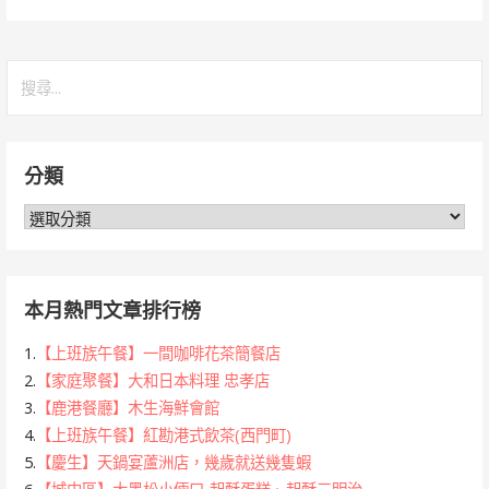
搜
尋
關
鍵
分類
字:
分
類
本月熱門文章排行榜
1.
【上班族午餐】一間咖啡花茶簡餐店
2.
【家庭聚餐】大和日本料理 忠孝店
3.
【鹿港餐廳】木生海鮮會館
4.
【上班族午餐】紅勘港式飲茶(西門町)
5.
【慶生】天鍋宴蘆洲店，幾歲就送幾隻蝦