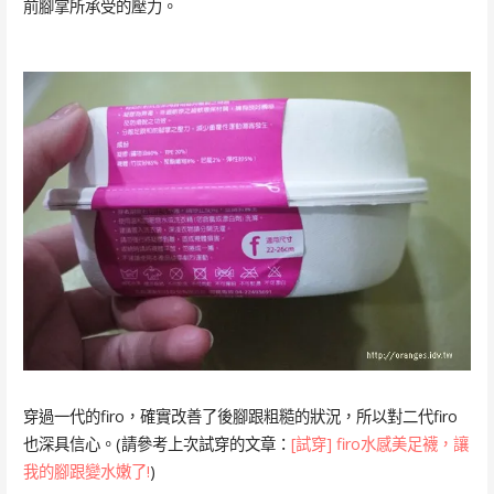
前腳掌所承受的壓力。
穿過一代的firo，確實改善了後腳跟粗糙的狀況，所以對二代firo
也深具信心。(請參考上次試穿的文章：
[試穿] firo水感美足襪，讓
我的腳跟變水嫩了!
)