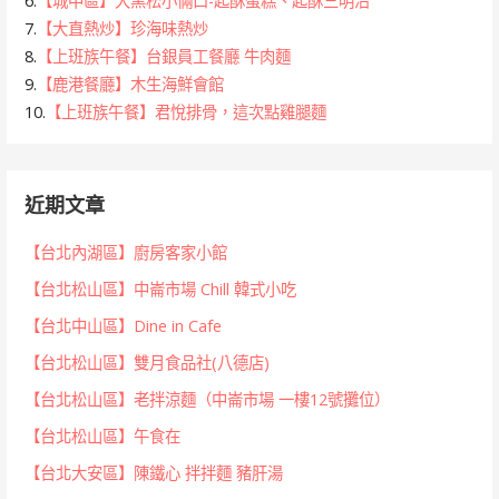
6.
【城中區】大黑松小倆口-起酥蛋糕、起酥三明治
7.
【大直熱炒】珍海味熱炒
8.
【上班族午餐】台銀員工餐廳 牛肉麵
9.
【鹿港餐廳】木生海鮮會館
10.
【上班族午餐】君悅排骨，這次點雞腿麵
近期文章
【台北內湖區】廚房客家小館
【台北松山區】中崙市場 Chill 韓式小吃
【台北中山區】Dine in Cafe
【台北松山區】雙月食品社(八德店)
【台北松山區】老拌涼麵（中崙市場 一樓12號攤位）
【台北松山區】午食在
【台北大安區】陳鐵心 拌拌麵 豬肝湯