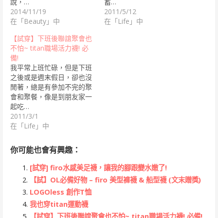
說，…
蓄…
2014/11/19
2011/5/12
在「Beauty」中
在「Life」中
【試穿】下班後聯誼聚會也
不怕~ titan職場活力襪! 必
備!
我平常上班忙碌，但是下班
之後或是週末假日，卻也沒
閒著，總是有參加不完的聚
會和聚餐，像是到朋友家一
起吃…
2011/3/1
在「Life」中
你可能也會有興趣：
[試穿] firo水感美足襪，讓我的腳跟變水嫩了!
【試】OL必備好物 – firo 美型褲襪 & 船型襪 (文末贈獎)
LOGOless 創作T恤
我也穿titan運動襪
【試穿】下班後聯誼聚會也不怕~ titan職場活力襪! 必備!