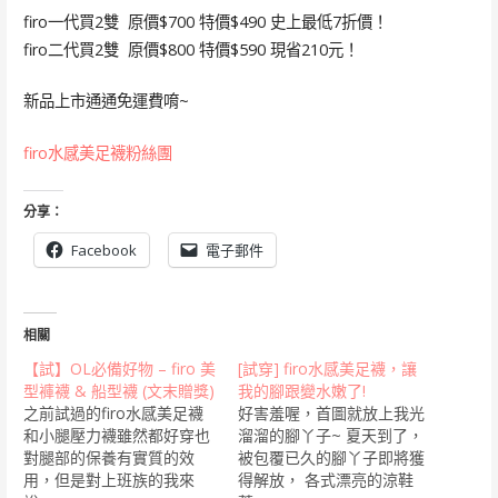
firo一代買2雙 原價$700 特價$490 史上最低7折價！
firo二代買2雙 原價$800 特價$590 現省210元！
新品上市通通免運費唷~
firo水感美足襪粉絲團
分享：
Facebook
電子郵件
相關
【試】OL必備好物 – firo 美
[試穿] firo水感美足襪，讓
型褲襪 & 船型襪 (文末贈獎)
我的腳跟變水嫩了!
之前試過的firo水感美足襪
好害羞喔，首圖就放上我光
和小腿壓力襪雖然都好穿也
溜溜的腳丫子~ 夏天到了，
對腿部的保養有實質的效
被包覆已久的腳丫子即將獲
用，但是對上班族的我來
得解放， 各式漂亮的涼鞋