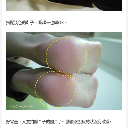
搭配淺色的鞋子，看起來也頗OK。
好害羞，又要拍腳丫子的照片了~ 腳後跟脫皮的狀況有改善~