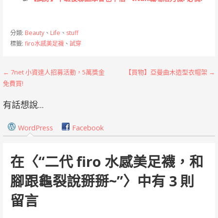
分類:
Beauty
、
Life
、
stuff
標籤:
firo水感美足襪
、
試穿
文
← 7net 小資達人招募活動，5萬獎金
【買物】亞曼曲木造型衣帽架 →
免費買!
章
有話想說...
導
覽
WordPress
Facebook
在〈
“二代 firo 水感美足襪，和
腳跟龜裂說掰掰~”
〉中有 3 則
留言