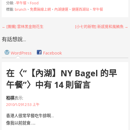
分類:
-早午餐
、
Food
標籤:
brunch
、
免費無線上網
、
內湖捷運
、
捷運西湖站
、
早午餐
文
← [團購] 雲林黑金剛花生
[小七的新物] 新感覺和風鮪魚 →
章
有話想說...
導
WordPress
Facebook
覽
在〈
“【內湖】NY Bagel 的早
午餐”
〉中有 14 則留言
柏祺
表示:
2010/1/2912:53 上午
香港人很常早餐吃牛排啊…
像我以前就會…..