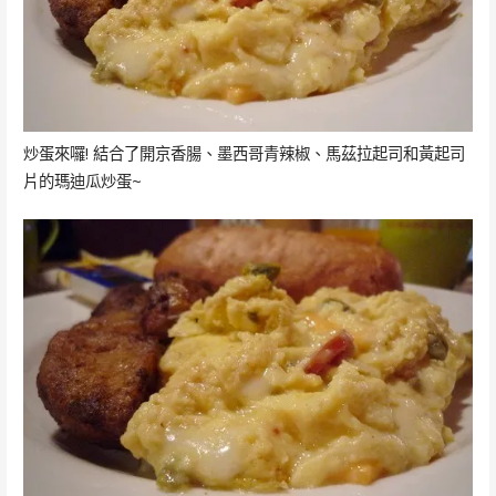
炒蛋來囉! 結合了開京香腸、墨西哥青辣椒、馬茲拉起司和黃起司
片的瑪迪瓜炒蛋~