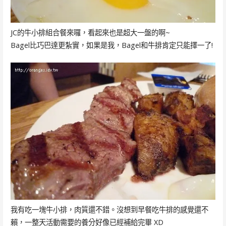
JC的牛小排組合餐來囉，看起來也是超大一盤的啊~
Bagel比巧巴達更紮實，如果是我，Bagel和牛排肯定只能擇一了!
我有吃一塊牛小排，肉質還不錯。沒想到早餐吃牛排的感覺還不
賴，一整天活動需要的養分好像已經補給完畢 XD