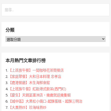
搜
尋
關
鍵
分類
字:
分
類
本月熱門文章排行榜
1.
【上班族午餐】一間咖啡花茶簡餐店
2.
【家庭聚餐】大和日本料理 忠孝店
3.
【鹿港餐廳】木生海鮮會館
4.
【上班族午餐】紅勘港式飲茶(西門町)
5.
【慶生】天鍋宴蘆洲店，幾歲就送幾隻蝦
6.
【城中區】大黑松小倆口-起酥蛋糕、起酥三明治
7.
【大直熱炒】珍海味熱炒