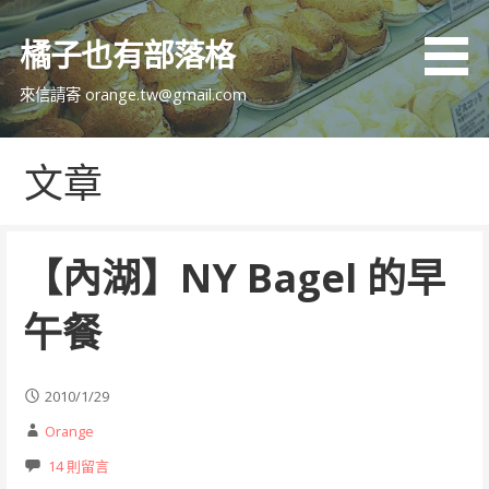
跳
至
橘子也有部落格
主
要
來信請寄 orange.tw@gmail.com
內
容
文章
【內湖】NY Bagel 的早
午餐
2010/1/29
Orange
14 則留言