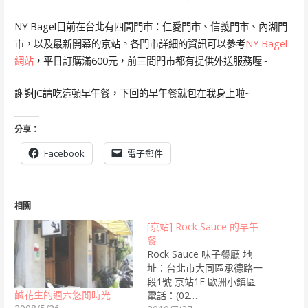
NY Bagel目前在台北有四間門市：仁愛門市、信義門市、內湖門
市，以及最新開幕的京站。各門市詳細的資訊可以參考
NY Bagel
網站
，平日訂購滿600元，前三間門市都有提供外送服務喔~
謝謝JC請吃這頓早午餐，下回的早午餐就包在我身上啦~
分享：
Facebook
電子郵件
相關
[京站] Rock Sauce 的早午
餐
Rock Sauce 味子餐廳 地
址：台北市大同區承德路一
段1號 京站1F 歐洲小鎮區
鹹花生的週六悠閒時光
電話：(02…