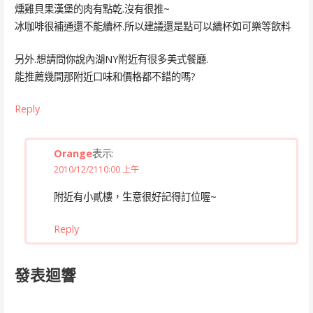
燻雞貝果漢堡的肉有點乾.沒有很推~
冰咖啡很補通還不能續杯.所以建議還是點可以續杯如可樂等飲料
另外.想請問你說內湖NY附近有很多美式餐廳.
能推薦幾間那附近口味和價格都不錯的嗎?
Reply
Orange
表示:
2010/12/2110:00 上午
附近有小貳樓，生意很好記得訂位喔~
Reply
發表迴響