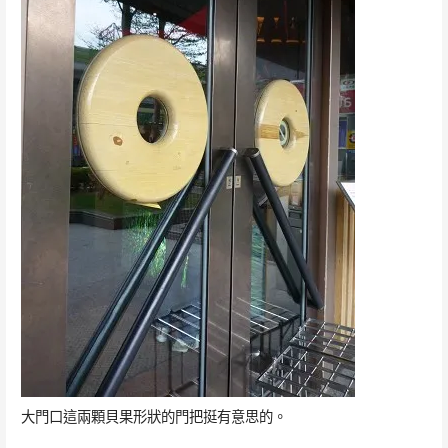
大門口這兩顆貝果形狀的門把挺有意思的。