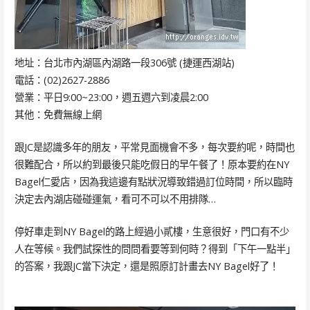
地址：台北市內湖區內湖路一段306號 (捷運西湖站)
電話：(02)2627-2886
營業：平日9:00~23:00，週五週六到凌晨2:00
其他：免費無線上網
跟JC是認識多年的朋友，平常見面機會不多，每次要約呢，時間也
很難配合，所以約到最後只能吃假日的早午餐了！原本要約在NY
Bagel仁愛店，因為我這邊有點狀況導致錯過訂位時間，所以臨時
決定去內湖店碰碰運氣，看可不可以不用排隊…
停好車走到NY Bagel的路上經過小貳樓，生意很好，門口有不少
人在等候。我們試探性的問問看要等到何時？得到「下午一點半」
的答案，我跟JC當下決定，還是照原訂計畫去NY Bagel好了！