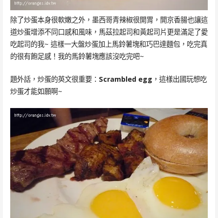
除了炒蛋本身很軟嫩之外，墨西哥青辣椒很開胃，開京香腸也讓這
道炒蛋增添不同口感和風味，馬茲拉起司和黃起司片更是滿足了愛
吃起司的我~ 這樣一大盤炒蛋加上馬鈴薯塊和巧巴達麵包，吃完真
的很有飽足感！我的馬鈴薯塊應該沒吃完吧~
題外話，炒蛋的英文很重要：
Scrambled egg
，這樣出國玩想吃
炒蛋才能如願啊~