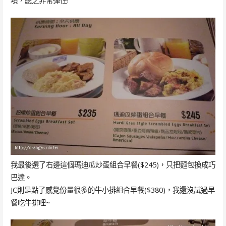
項，總之非常彈性!
我最後選了右邊這個瑪迪瓜炒蛋組合早餐($245)，只把麵包換成巧
巴達。
JC則是點了感覺份量很多的牛小排組合早餐($380)，我還沒試過早
餐吃牛排哩~