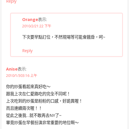
Reply
Orange
表示:
2010/2/21:22 下午
下次要早點訂位，不然現場等可能會餓昏，呵~
Reply
Anise
表示:
2010/1/303:16 上午
你的炒蛋看起來真好吃～
跟我上次在仁愛路吃的完全不同呢！
上次吃到的炒蛋是粉粉的口感，好詭異喔！
而且連續兩次喔！！
從此之後我…就不敢再去NY了~
畢竟炒蛋在早餐扮演非常重要的地位啊～