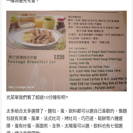
一樓為優先考量。
光菜單我們看了超過10分鐘有吧?!
太多組合太多選擇了，麵包、蛋、飲料都可以選自己喜歡的，像麵
包就有貝果、風車、法式吐司、烤吐司、巧巴達、鬆餅等六種選
擇，蛋有炒蛋、兩面煎、全熟、太陽蛋可以選，飲料也有七個選