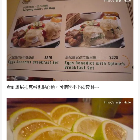
看到班尼迪克蛋也很心動，可惜吃不下兩套啊~~