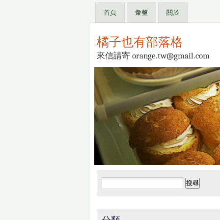
首頁
彙整
關於
橘子也有部落格
來信請寄 orange.tw@gmail.com
搜
尋
關
鍵
分類