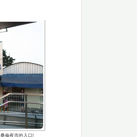
桑倫夜市的入口!