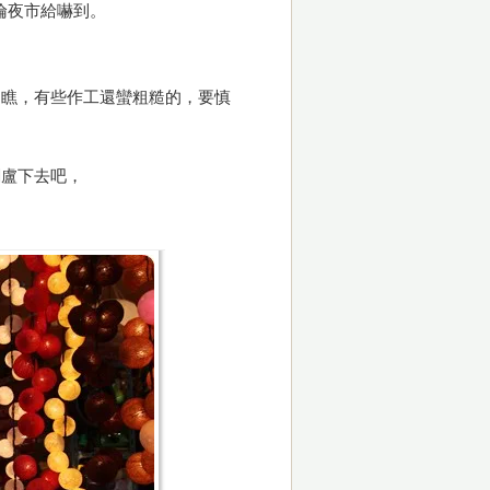
桑倫夜市給嚇到。
細瞧，有些作工還蠻粗糙的，要慎
闆盧下去吧，