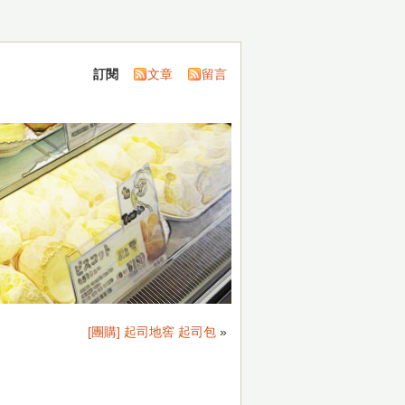
訂閱
文章
留言
[團購] 起司地窖 起司包
»