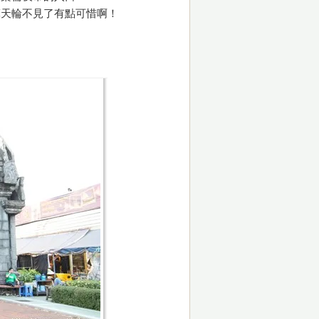
摩天輪不見了有點可惜啊！