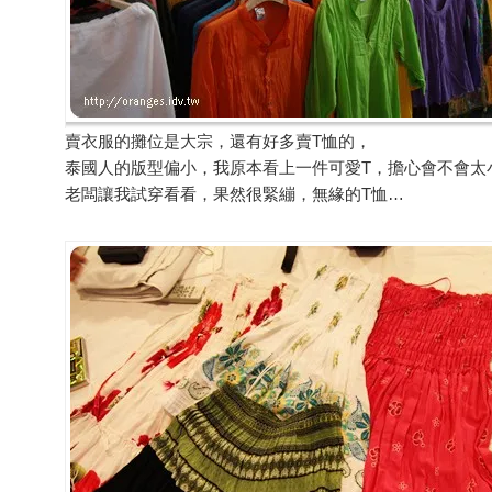
賣衣服的攤位是大宗，還有好多賣T恤的，
泰國人的版型偏小，我原本看上一件可愛T，擔心會不會太
老闆讓我試穿看看，果然很緊繃，無緣的T恤…