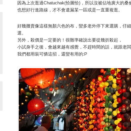
因為上次逛過Chatuchak(恰圖恰)，所以沒被佔地廣大的
也想好行進路線，才不會遺漏某一區或是一直重複逛。
好幾攤賣像這樣無顏六色的布，蠻多老外停下來選購，仔
選。
另外，殺價是一定要的！很難準確說出要從幾折殺起，
小試身手之後，會越來越有感覺，不趕時間的話，就跟老
我們都用裝可憐這招，還蠻有用的:P