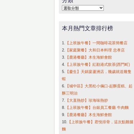
字:
分
類
本月熱門文章排行榜
1.
【上班族午餐】一間咖啡花茶簡餐店
2.
【家庭聚餐】大和日本料理 忠孝店
3.
【鹿港餐廳】木生海鮮會館
4.
【上班族午餐】紅勘港式飲茶(西門町)
5.
【慶生】天鍋宴蘆洲店，幾歲就送幾隻
蝦
6.
【城中區】大黑松小倆口-起酥蛋糕、起
酥三明治
7.
【大直熱炒】珍海味熱炒
8.
【上班族午餐】台銀員工餐廳 牛肉麵
9.
【鹿港餐廳】木生海鮮會館
10.
【上班族午餐】君悅排骨，這次點雞腿
麵