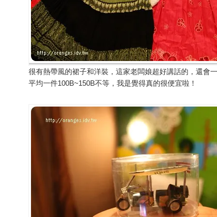
很有熱帶風的裙子和洋裝，這家老闆娘超好講話的，還會
平均一件100B~150B不等，我是覺得真的很便宜啦！