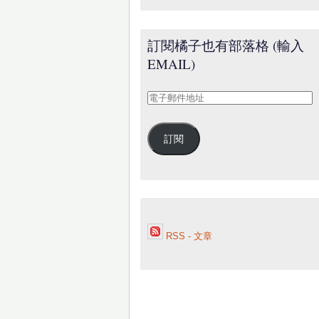
訂閱橘子也有部落格 (輸入
EMAIL)
電
子
郵
訂閱
件
地
址
RSS - 文章