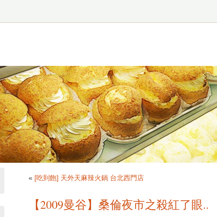
«
[吃到飽] 天外天麻辣火鍋 台北西門店
【2009曼谷】桑倫夜市之殺紅了眼..