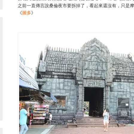
之前一直傳言說桑倫夜市要拆掉了，看起來還沒有，只是
《
圖多
》