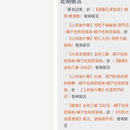
近期留言
「
匿名訪客
」於〈
【基隆正濱漁港】嶼
我 餐酒館
〉發佈留言
「
【上班族午餐】周照子鐵板燒 西門店
- 橘子也有部落格 橘子也有部落格
」於
〈
【上班族午餐】開工大吉! 周照子鐵
板燒
〉發佈留言
「
【大直美麗華】金色三麥 - 橘子也有
部落格 橘子也有部落格
」於〈
【聚會】
金色三麥 京站店
〉發佈留言
「
【上班族午餐】紅巷，西門町巷弄裡
的簡餐 - 橘子也有部落格 橘子也有部落
格
」於〈
【上班族午餐】松屋西門町
店
〉發佈留言
「
【聚會】金色三麥 京站店 - 橘子也有
部落格 橘子也有部落格
」於〈
【市民大
道居酒屋】東京。酒食製作所
〉發佈留
言