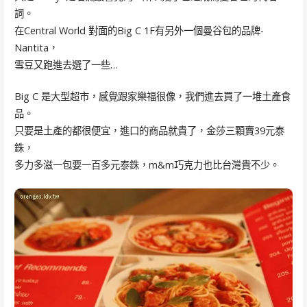
詞。
在Central World 對面的Big C 1F有另外一個曼谷包的品牌-
Nantita，
雪豆又跑進去選了一些…
Big C 是大型超市，感覺跟家樂福很像，我們進去買了一堆土產食
品。
只要是土產的都很便宜，進口的商品就貴了，金莎三顆賣39元泰
銖，
多力多滋一包要一百多元泰銖，m&m巧克力也比台灣貴不少。