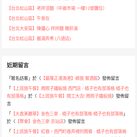
【台北松山區】老拌涼麵（中崙市場 一樓12號攤位）
【台北松山區】午食在
【台北大安區】陳鐵心 拌拌麵 豬肝湯
【台北松山區】搬湯弄煮 (八德店)
近期留言
「
匿名訪客
」於〈
【基隆正濱漁港】嶼我 餐酒館
〉發佈留言
「
【上班族午餐】周照子鐵板燒 西門店 - 橘子也有部落格 橘子也
有部落格
」於〈
【上班族午餐】開工大吉! 周照子鐵板燒
〉發佈留
言
「
【大直美麗華】金色三麥 - 橘子也有部落格 橘子也有部落格
」
於〈
【聚會】金色三麥 京站店
〉發佈留言
「
【上班族午餐】紅巷，西門町巷弄裡的簡餐 - 橘子也有部落格