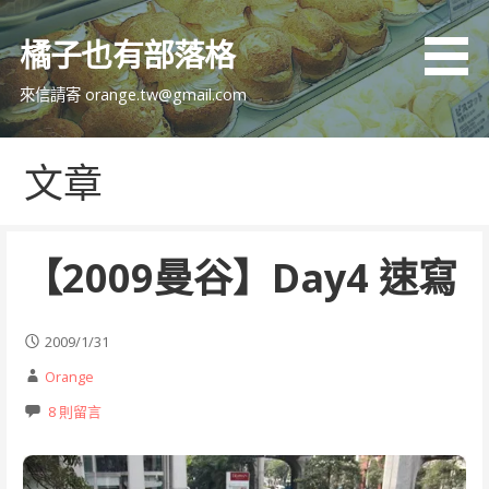
跳
至
橘子也有部落格
主
要
來信請寄 orange.tw@gmail.com
內
容
文章
【2009曼谷】Day4 速寫
2009/1/31
Orange
8 則留言