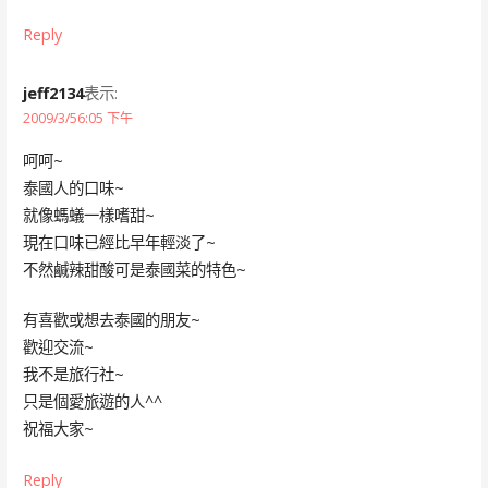
Reply
jeff2134
表示:
2009/3/56:05 下午
呵呵~
泰國人的口味~
就像螞蟻一樣嗜甜~
現在口味已經比早年輕淡了~
不然鹹辣甜酸可是泰國菜的特色~
有喜歡或想去泰國的朋友~
歡迎交流~
我不是旅行社~
只是個愛旅遊的人^^
祝福大家~
Reply