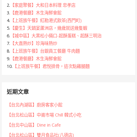
2.
【家庭聚餐】大和日本料理 忠孝店
3.
【鹿港餐廳】木生海鮮會館
4.
【上班族午餐】紅勘港式飲茶(西門町)
5.
【慶生】天鍋宴蘆洲店，幾歲就送幾隻蝦
6.
【城中區】大黑松小倆口-起酥蛋糕、起酥三明治
7.
【大直熱炒】珍海味熱炒
8.
【上班族午餐】台銀員工餐廳 牛肉麵
9.
【鹿港餐廳】木生海鮮會館
10.
【上班族午餐】君悅排骨，這次點雞腿麵
近期文章
【台北內湖區】廚房客家小館
【台北松山區】中崙市場 Chill 韓式小吃
【台北中山區】Dine in Cafe
【台北松山區】雙月食品社(八德店)