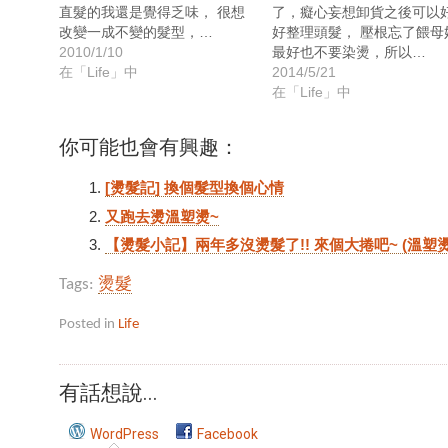
直髮的我還是覺得乏味， 很想
了，癡心妄想卸貨之後可以
改變一成不變的髮型，…
好整理頭髮， 壓根忘了餵母
2010/1/10
最好也不要染燙，所以…
在「Life」中
2014/5/21
在「Life」中
你可能也會有興趣：
[燙髮記] 換個髮型換個心情
又跑去燙溫塑燙~
【燙髮小記】兩年多沒燙髮了!! 來個大捲吧~ (溫塑燙
Tags:
燙髮
Posted in
Life
有話想說...
WordPress
Facebook