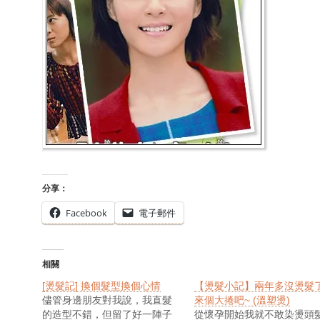
分享：
Facebook
電子郵件
相關
[燙髮記] 換個髮型換個心情
【燙髮小記】兩年多沒燙髮了
儘管身邊朋友對我說，我直髮
來個大捲吧~ (溫塑燙)
的造型不錯，但留了好一陣子
從懷孕開始我就不敢染燙頭