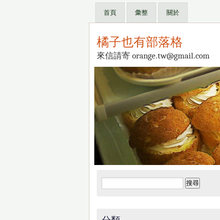
首頁
彙整
關於
橘子也有部落格
來信請寄 orange.tw@gmail.com
搜
尋
關
鍵
分類