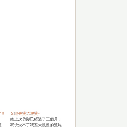
!!
又跑去燙溫塑燙~
離上次剪髮已經過了三個月，
髮
我快受不了我整天亂翹的髮尾