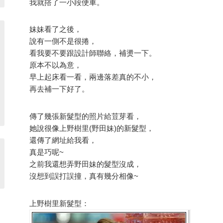
我就撘了一小段便車。
妹妹看了之後，
說有一側不是很捲，
看我要不要跟設計師聯絡，補燙一下。
原本不以為意，
早上起床看一看，兩邊落差真的不小，
再去補一下好了。
傳了幾張新髮型的照片給荳芽看，
她說很像上野樹里(野田妹)的新髮型，
還傳了網址給我看，
真是巧呢~
之前我還想弄野田妹的髮型沒成，
沒想到誤打誤撞，真有幾分相像~
上野樹里新髮型：