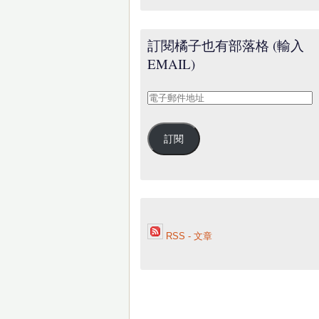
訂閱橘子也有部落格 (輸入
EMAIL)
電
子
郵
訂閱
件
地
址
RSS - 文章