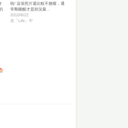
好
啦! 這張照片還比較不翹喔，通
奶
常剛睡醒才是狀況最…
2010/8/22
在「Life」中
)