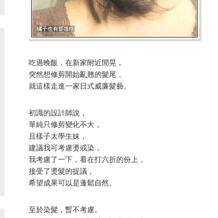
吃過晚飯，在新家附近閒晃，
突然想修剪開始亂翹的髮尾，
就這樣走進一家日式威廉髮藝。
初識的設計師說，
單純只修剪變化不大，
且樣子太學生妹，
建議我可考慮燙或染，
我考慮了一下，看在打六折的份上，
接受了燙髮的提議，
希望成果可以是蓬鬆自然。
至於染髮，暫不考慮。