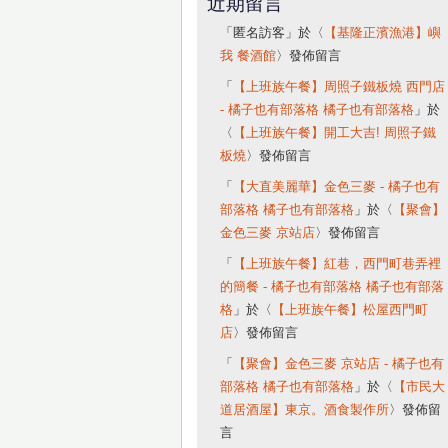
近期留言
「
匿名訪客
」於〈
【基隆正濱漁港】嶼
我 餐酒館
〉發佈留言
「
【上班族午餐】周照子鐵板燒 西門店
- 橘子也有部落格 橘子也有部落格
」於
〈
【上班族午餐】開工大吉! 周照子鐵
板燒
〉發佈留言
「
【大直美麗華】金色三麥 - 橘子也有
部落格 橘子也有部落格
」於〈
【聚會】
金色三麥 京站店
〉發佈留言
「
【上班族午餐】紅巷，西門町巷弄裡
的簡餐 - 橘子也有部落格 橘子也有部落
格
」於〈
【上班族午餐】松屋西門町
店
〉發佈留言
「
【聚會】金色三麥 京站店 - 橘子也有
部落格 橘子也有部落格
」於〈
【市民大
道居酒屋】東京。酒食製作所
〉發佈留
言