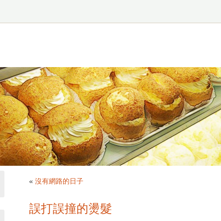
«
沒有網路的日子
誤打誤撞的燙髮