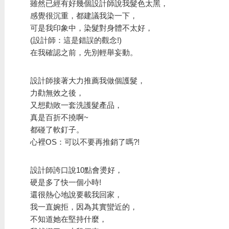
雖然已經有好幾個設計師說我髮色太黑，
感覺很沉重，都建議我染一下，
可是我印象中，染髮對身體不太好，
(設計師：這是錯誤的觀念!)
在我確認之前，先別輕舉妄動。
設計師接著大力推薦我做個護髮，
力勸無效之後，
又想勸敗一套洗護髮產品，
真是百折不撓啊~
都碰了軟釘子。
心裡OS：可以不要再推銷了嗎?!
設計師誇口說10點會燙好，
硬是多了快一個小時!
還很熱心地說要載我回家，
我一直婉拒，因為其實蠻近的，
不知道她在堅持什麼，