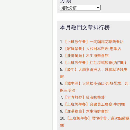
字:
分
類
本月熱門文章排行榜
1.
【上班族午餐】一間咖啡花茶簡餐店
2.
【家庭聚餐】大和日本料理 忠孝店
3.
【鹿港餐廳】木生海鮮會館
4.
【上班族午餐】紅勘港式飲茶(西門町)
5.
【慶生】天鍋宴蘆洲店，幾歲就送幾隻
蝦
6.
【城中區】大黑松小倆口-起酥蛋糕、起
酥三明治
7.
【大直熱炒】珍海味熱炒
8.
【上班族午餐】台銀員工餐廳 牛肉麵
9.
【鹿港餐廳】木生海鮮會館
10.
【上班族午餐】君悅排骨，這次點雞腿
麵