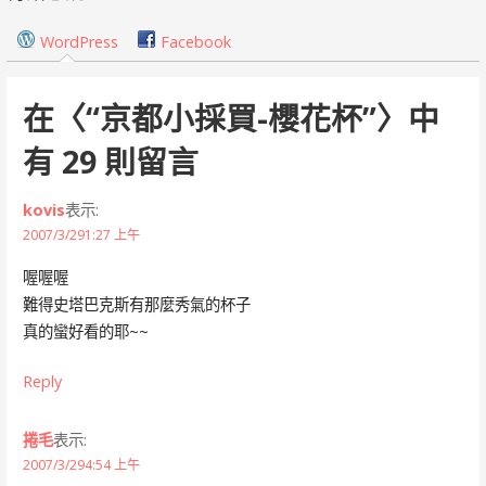
導
WordPress
Facebook
覽
在〈
“京都小採買-櫻花杯”
〉中
有 29 則留言
kovis
表示:
2007/3/291:27 上午
喔喔喔
難得史塔巴克斯有那麼秀氣的杯子
真的蠻好看的耶~~
Reply
捲毛
表示:
2007/3/294:54 上午