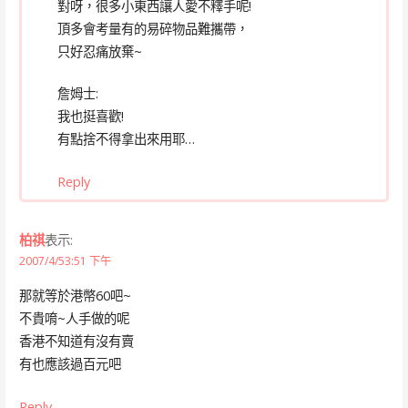
對呀，很多小東西讓人愛不釋手呢!
頂多會考量有的易碎物品難攜帶，
只好忍痛放棄~
詹姆士:
我也挺喜歡!
有點捨不得拿出來用耶…
Reply
柏祺
表示:
2007/4/53:51 下午
那就等於港幣60吧~
不貴唷~人手做的呢
香港不知道有沒有賣
有也應該過百元吧
Reply