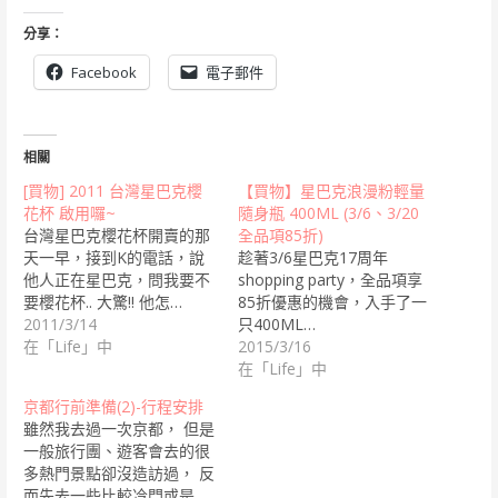
分享：
Facebook
電子郵件
相關
[買物] 2011 台灣星巴克櫻
【買物】星巴克浪漫粉輕量
花杯 啟用囉~
隨身瓶 400ML (3/6、3/20
台灣星巴克櫻花杯開賣的那
全品項85折)
天一早，接到K的電話，說
趁著3/6星巴克17周年
他人正在星巴克，問我要不
shopping party，全品項享
要櫻花杯.. 大驚!! 他怎…
85折優惠的機會，入手了一
2011/3/14
只400ML…
在「Life」中
2015/3/16
在「Life」中
京都行前準備(2)-行程安排
雖然我去過一次京都， 但是
一般旅行團、遊客會去的很
多熱門景點卻沒造訪過， 反
而先去一些比較冷門或是