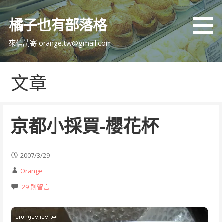
跳
至
橘子也有部落格
主
要
來信請寄 orange.tw@gmail.com
內
容
文章
京都小採買-櫻花杯
2007/3/29
Orange
29 則留言