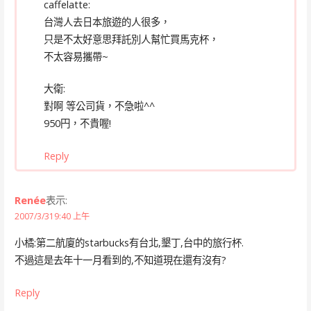
caffelatte:
台灣人去日本旅遊的人很多，
只是不太好意思拜託別人幫忙買馬克杯，
不太容易攜帶~
大衛:
對啊 等公司貨，不急啦^^
950円，不貴喔!
Reply
Renée
表示:
2007/3/319:40 上午
小橘:第二航廈的starbucks有台北,墾丁,台中的旅行杯.
不過這是去年十一月看到的,不知道現在還有沒有?
Reply