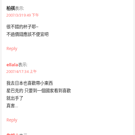
柏祺
表示:
2007/3/319:49 下午
很不錯的杯子耶~
不過價錢應該不便宜吧
Reply
ellala
表示:
2007/4/17:34 上午
我去日本也喜歡帶小東西
星巴克的 只要到一個國家看到喜歡
就出手了
真害…
Reply