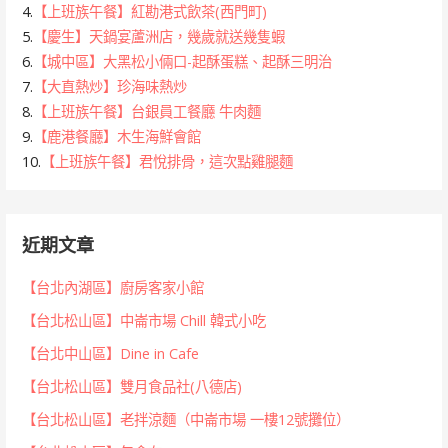
4.
【上班族午餐】紅勘港式飲茶(西門町)
5.
【慶生】天鍋宴蘆洲店，幾歲就送幾隻蝦
6.
【城中區】大黑松小倆口-起酥蛋糕、起酥三明治
7.
【大直熱炒】珍海味熱炒
8.
【上班族午餐】台銀員工餐廳 牛肉麵
9.
【鹿港餐廳】木生海鮮會館
10.
【上班族午餐】君悅排骨，這次點雞腿麵
近期文章
【台北內湖區】廚房客家小館
【台北松山區】中崙市場 Chill 韓式小吃
【台北中山區】Dine in Cafe
【台北松山區】雙月食品社(八德店)
【台北松山區】老拌涼麵（中崙市場 一樓12號攤位）