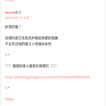
Annie
表示:
2007/4/75:10 上午
好漂亮喔！
這裡的星巴克馬克杯看起來都好粗獷
不太符合咱們東方人秀逸的本性
>.^
♡♡ 邀請妳來小婆家欣賞櫻花 ♡♡
http://anniechg.blogspot.com/2007/04/20070405.html
>.^
Reply