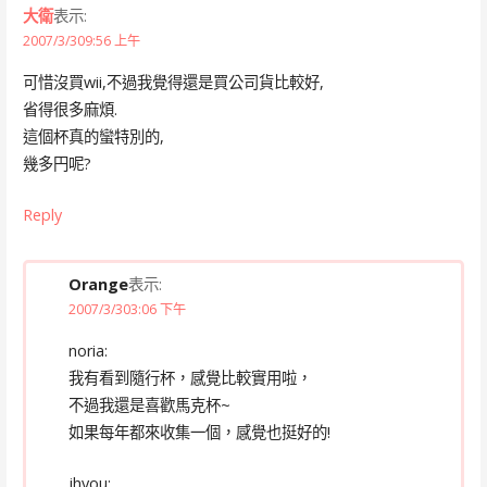
大衛
表示:
2007/3/309:56 上午
可惜沒買wii,不過我覺得還是買公司貨比較好,
省得很多麻煩.
這個杯真的蠻特別的,
幾多円呢?
Reply
Orange
表示:
2007/3/303:06 下午
noria:
我有看到隨行杯，感覺比較實用啦，
不過我還是喜歡馬克杯~
如果每年都來收集一個，感覺也挺好的!
jhyou: