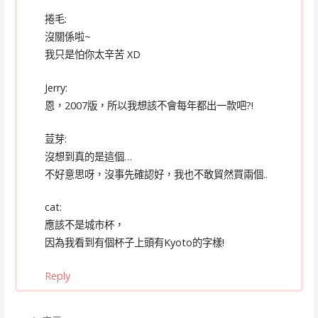
捲毛:
沒關係啦~
我只是怕你太辛苦 XD
Jerry:
恩，2007版，所以我想該不會每年都出一款吧?!
荳芽:
沒想到真的是這個…
不好意思呀，沒事先確認好，我也不敢貿然買兩個..
cat:
應該不是城市杯，
因為我看到有個杯子上頭有Kyoto的字樣!
Reply