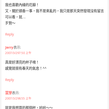
我也喜歡內緣的花瓣！
又，關於頭香一事，我不是來亂的，我只是那天突然發現沒有留言
可以看，就….
歹勢～
Reply
Jerry
表示:
2007/3/297:50 上午
真是好漂亮的杯子唷！
感覺就很有春天的氣息！^^
Reply
荳芽
表示:
2007/3/298:55 上午
就是我想買的那個杯，哈哈～～