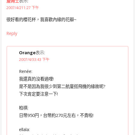
詹姆士
表示:
2007/4/211:27 下午
很好看的櫻花杯，我喜歡內緣的花瓣~
Reply
Orange
表示:
2007/4/33:43 下午
Renée:
我還真的沒看過哩!
是不是因為我很少到第二航廈搭飛機的緣故呢?
下次肯定要注意一下!
柏祺:
日幣950円，台幣約270元左右，不貴啦!
ellala: