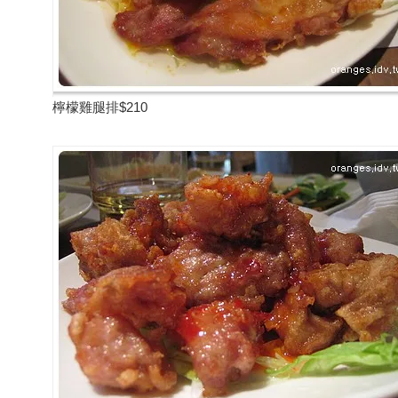
檸檬雞腿排$210