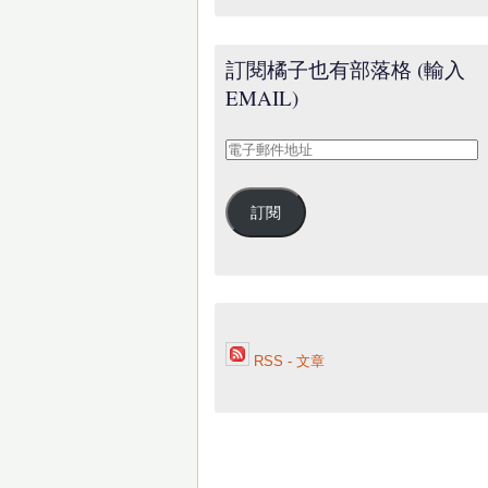
訂閱橘子也有部落格 (輸入
EMAIL)
電
子
郵
訂閱
件
地
址
RSS - 文章