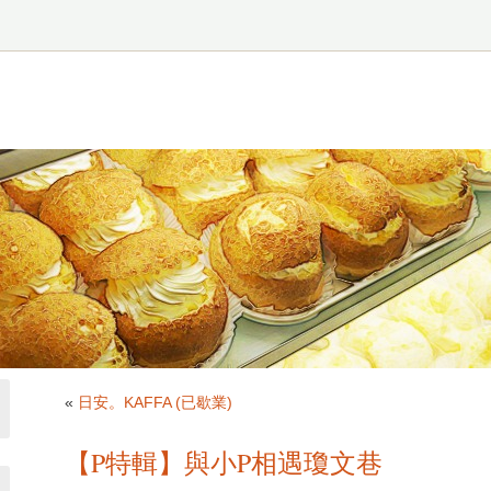
«
日安。KAFFA (已歇業)
【P特輯】與小P相遇瓊文巷