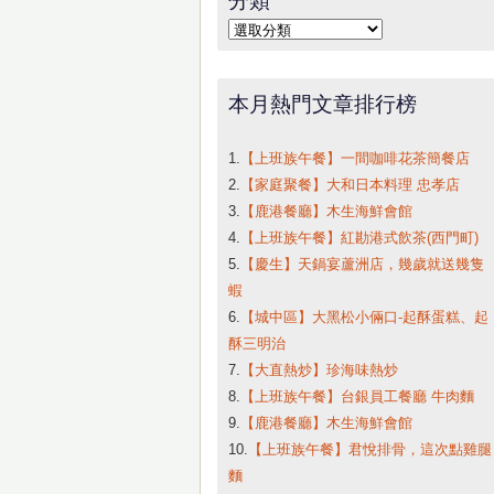
字:
分
類
本月熱門文章排行榜
1.
【上班族午餐】一間咖啡花茶簡餐店
2.
【家庭聚餐】大和日本料理 忠孝店
3.
【鹿港餐廳】木生海鮮會館
4.
【上班族午餐】紅勘港式飲茶(西門町)
5.
【慶生】天鍋宴蘆洲店，幾歲就送幾隻
蝦
6.
【城中區】大黑松小倆口-起酥蛋糕、起
酥三明治
7.
【大直熱炒】珍海味熱炒
8.
【上班族午餐】台銀員工餐廳 牛肉麵
9.
【鹿港餐廳】木生海鮮會館
10.
【上班族午餐】君悅排骨，這次點雞腿
麵