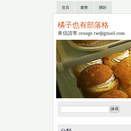
首頁
彙整
關於
橘子也有部落格
來信請寄 orange.tw@gmail.com
搜
尋
關
鍵
分類