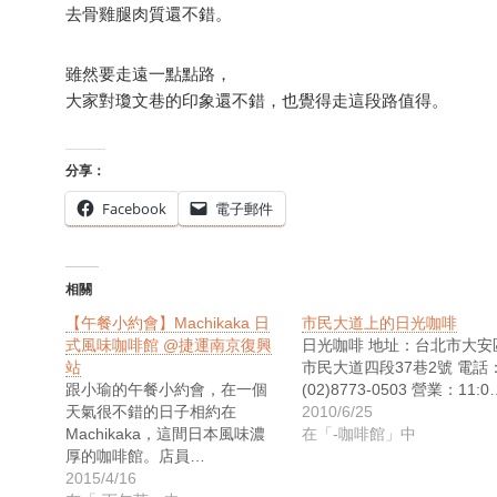
去骨雞腿肉質還不錯。
雖然要走遠一點點路，
大家對瓊文巷的印象還不錯，也覺得走這段路值得。
分享：
Facebook
電子郵件
相關
【午餐小約會】Machikaka 日
市民大道上的日光咖啡
式風味咖啡館 @捷運南京復興
日光咖啡 地址：台北市大安
站
市民大道四段37巷2號 電話
跟小瑜的午餐小約會，在一個
(02)8773-0503 營業：11:0
天氣很不錯的日子相約在
2010/6/25
Machikaka，這間日本風味濃
在「-咖啡館」中
厚的咖啡館。店員…
2015/4/16