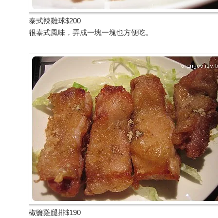
泰式辣雞球$200
很泰式風味，弄成一塊一塊也方便吃。
椒鹽雞腿排$190