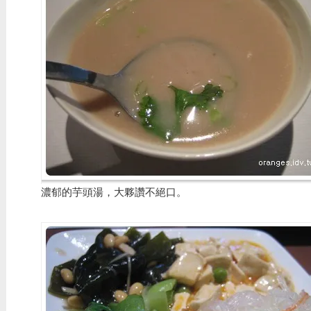
濃郁的芋頭湯，大夥讚不絕口。