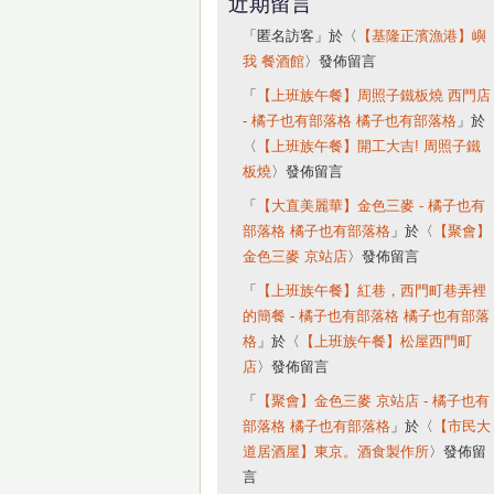
近期留言
「
匿名訪客
」於〈
【基隆正濱漁港】嶼
我 餐酒館
〉發佈留言
「
【上班族午餐】周照子鐵板燒 西門店
- 橘子也有部落格 橘子也有部落格
」於
〈
【上班族午餐】開工大吉! 周照子鐵
板燒
〉發佈留言
「
【大直美麗華】金色三麥 - 橘子也有
部落格 橘子也有部落格
」於〈
【聚會】
金色三麥 京站店
〉發佈留言
「
【上班族午餐】紅巷，西門町巷弄裡
的簡餐 - 橘子也有部落格 橘子也有部落
格
」於〈
【上班族午餐】松屋西門町
店
〉發佈留言
「
【聚會】金色三麥 京站店 - 橘子也有
部落格 橘子也有部落格
」於〈
【市民大
道居酒屋】東京。酒食製作所
〉發佈留
言