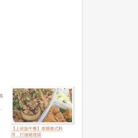
區
：
…
【上班族午餐】泰獅泰式料
理，打拋豬便當