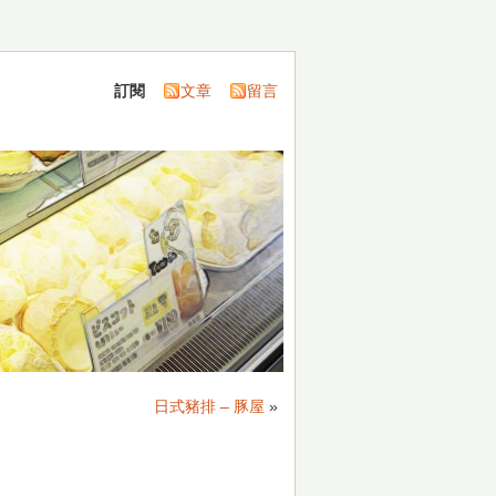
訂閱
文章
留言
日式豬排 – 豚屋
»