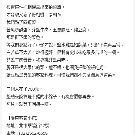
很習慣性把相機拿出來拍菜單，
才發現又忘了帶相機….@#$%
我們點了四道菜：
苦瓜炒鹹蛋、芥藍牛肉、五更腸旺、鑲豆腐，
都是挺下飯的菜色。
等我們都點好了小瑜才說，鹽水雞是招牌菜，只好下次再品嘗。
白苦瓜不太苦，炒得極好，是我有史以來吃最多苦瓜的一餐。
芥藍牛肉普普，我專挑芥藍菜吃。
腸旺是很大眾化的菜，還不錯，也讓我把整碗飯吃光。
鑲豆腐是典型的客家料理，可惜我們都不怎麼滿意這道菜。
三個人花了700元，
整體來說算是不錯的小館子，有機會還想再去。
照片，就等下回補拍囉~
【廣東客家小館】
地址：北市華陰街27號
電話：(02)2562-6658