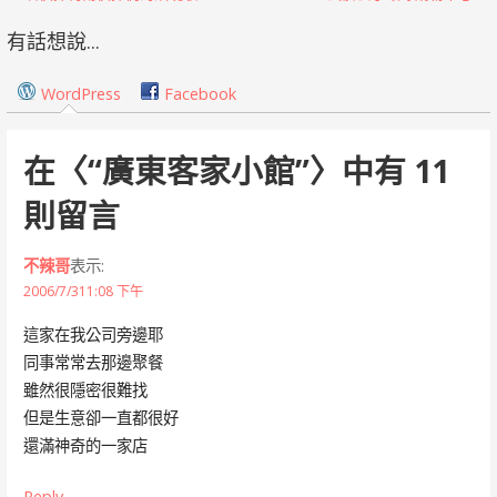
章
有話想說...
導
WordPress
Facebook
覽
在〈
“廣東客家小館”
〉中有 11
則留言
不辣哥
表示:
2006/7/311:08 下午
這家在我公司旁邊耶
同事常常去那邊聚餐
雖然很隱密很難找
但是生意卻一直都很好
還滿神奇的一家店
Reply