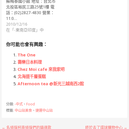
蘇梅泰國小館 地址：台北市
北投區裕民三路25號1樓 電
話：(02)2827-4830 營業：
11:0…
2010/12/16
在「-東南亞印度」中
你可能也會有興趣：
The One
壽樂日本料理
Chez Moi cafe 來我家吧
北海道千層蛋糕
Afternoon tea @新光三越南西2館
分類:
-中式
、
Food
標籤:
中山站美食
、
捷運中山站
文
← 名偵探柯南偵探們的鎮魂歌
終於去了環球購物中心 →