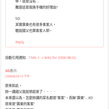
慘，就是沒有….
難道這是我換手機的好理由?
SD:
其實廣東也有很多客家人，
聽說國父也算客家人耶~
Reply
自動引用通知:
-TMA-1- » links for 2006-08-02
SD
表示:
2006/8/26:13 下午
原來如此，
妳一講國父我就想起來了．．．．
本來還以為，怎麼妳講的菜名都是”客家”，而無”廣東”….XD
原來是”廣東的客家”