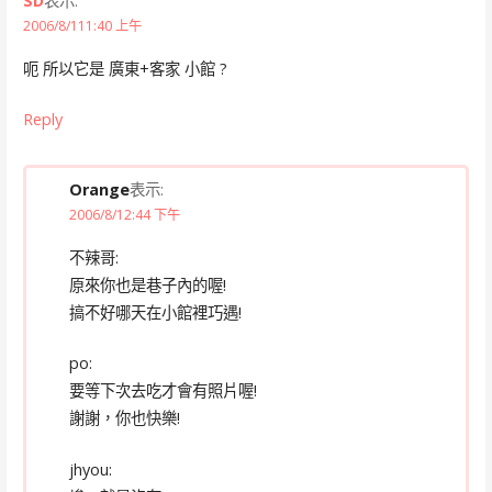
SD
表示:
2006/8/111:40 上午
呃 所以它是 廣東+客家 小館 ?
Reply
Orange
表示:
2006/8/12:44 下午
不辣哥:
原來你也是巷子內的喔!
搞不好哪天在小館裡巧遇!
po:
要等下次去吃才會有照片喔!
謝謝，你也快樂!
jhyou: