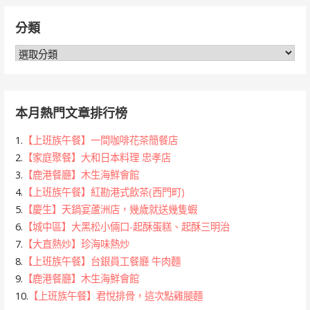
鍵
分類
字:
分
類
本月熱門文章排行榜
1.
【上班族午餐】一間咖啡花茶簡餐店
2.
【家庭聚餐】大和日本料理 忠孝店
3.
【鹿港餐廳】木生海鮮會館
4.
【上班族午餐】紅勘港式飲茶(西門町)
5.
【慶生】天鍋宴蘆洲店，幾歲就送幾隻蝦
6.
【城中區】大黑松小倆口-起酥蛋糕、起酥三明治
7.
【大直熱炒】珍海味熱炒
8.
【上班族午餐】台銀員工餐廳 牛肉麵
9.
【鹿港餐廳】木生海鮮會館
10.
【上班族午餐】君悅排骨，這次點雞腿麵