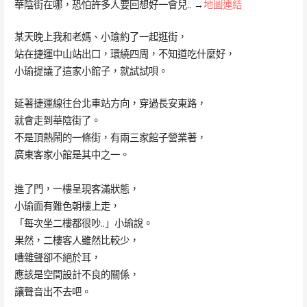
華陰街在哪，恐怕許多人要回想好一會兒.. →
地圖連結
某天晚上我和老媽、小瑜約了一起逛街，
站在捷運中山站出口，環繞四周，不知道吃什麼好，
小瑜提議了這家小館子，就試試唄。
延著捷運線往台北車站方向，穿過長安東路，
就會走到華陰街了。
不是頂熱鬧的一條街，有兩三家館子營業著，
廣東客家小館是其中之一。
進了門，一樓呈現客滿狀態，
小瑜面有難色朝樓上走，
「每次坐二樓都很吵..」小瑜說。
果然，二樓客人雖然比較少，
嘈雜聲卻不絕於耳，
應該是空間設計不良的關係，
讓聲音出不去吧。