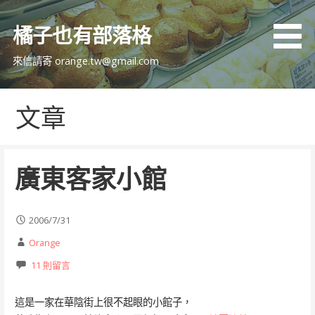
跳
至
橘子也有部落格
主
要
來信請寄 orange.tw@gmail.com
內
容
文章
廣東客家小館
2006/7/31
Orange
11 則留言
這是一家在華陰街上很不起眼的小館子，