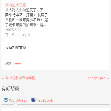
北海道小玩意
某人跑去北海道玩了五天，
回來行李箱一打開， 裝滿了
食物和一堆可愛小吊飾， 選
了幾個可愛的拍起來~ 這…
2007/8/22
在「General」中
沒有相關文章
分類:
game
文
← 高中同學 相聚咖啡樹
Friday Again →
章
有話想說...
導
WordPress
Facebook
覽