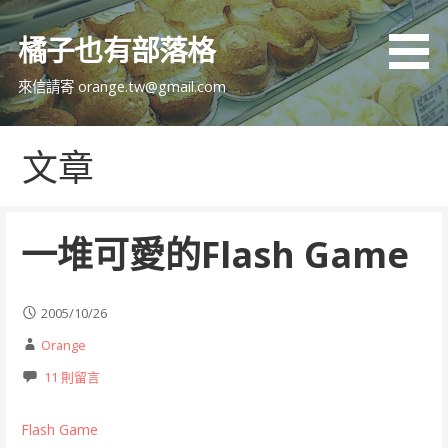
跳
至
橘子也有部落格
主
要
來信請寄 orange.tw@gmail.com
內
容
文章
一堆可愛的Flash Game
2005/10/26
Orange
11 則留言
Flash Game