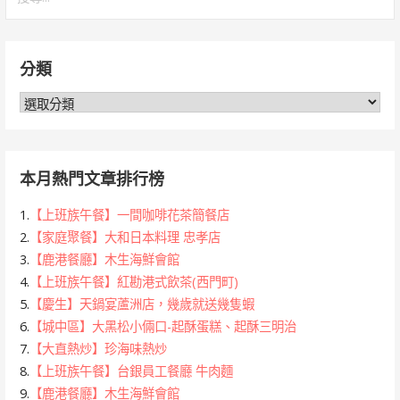
尋
關
鍵
分類
字:
分
類
本月熱門文章排行榜
1.
【上班族午餐】一間咖啡花茶簡餐店
2.
【家庭聚餐】大和日本料理 忠孝店
3.
【鹿港餐廳】木生海鮮會館
4.
【上班族午餐】紅勘港式飲茶(西門町)
5.
【慶生】天鍋宴蘆洲店，幾歲就送幾隻蝦
6.
【城中區】大黑松小倆口-起酥蛋糕、起酥三明治
7.
【大直熱炒】珍海味熱炒
8.
【上班族午餐】台銀員工餐廳 牛肉麵
9.
【鹿港餐廳】木生海鮮會館