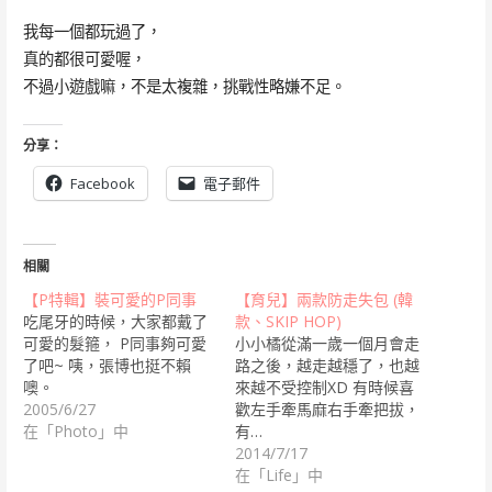
我每一個都玩過了，
真的都很可愛喔，
不過小遊戲嘛，不是太複雜，挑戰性略嫌不足。
分享：
Facebook
電子郵件
相關
【P特輯】裝可愛的P同事
【育兒】兩款防走失包 (韓
吃尾牙的時候，大家都戴了
款、SKIP HOP)
可愛的髮箍， P同事夠可愛
小小橘從滿一歲一個月會走
了吧~ 咦，張博也挺不賴
路之後，越走越穩了，也越
噢。
來越不受控制XD 有時候喜
2005/6/27
歡左手牽馬麻右手牽把拔，
在「Photo」中
有…
2014/7/17
在「Life」中