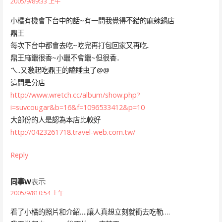
2005/9/89:33 上午
小橘有機會下台中的話~有一間我覺得不錯的麻辣鍋店
鼎王
每次下台中都會去吃~吃完再打包回家又再吃..
鼎王麻鑞很香~小鑞不會鑞~但很香..
ㄟ..又激起吃鼎王的瞌睡虫了@@
這間是分店
http://www.wretch.cc/album/show.php?
i=suvcougar&b=16&f=1096533412&p=10
大部份的人是認為本店比較好
http://0423261718.travel-web.com.tw/
Reply
同事W
表示:
2005/9/810:54 上午
看了小橘的照片和介紹….讓人真想立刻就衝去吃勒….