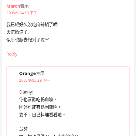
March
表示:
2005/9/84:59 下午
我已經好久沒吃麻辣鍋了呢!
天氣微涼了,
似乎也該去報到了喔^^
Reply
Orange
表示:
2005/9/85:29 下午
Danny:
你也喜歡吃鴨血噢，
國外可能有點困難啊，
要不，自己料理看看囉。
荳芽: