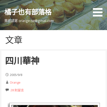
跳
至
橘子也有部落格
主
要
來信請寄 orange.tw@gmail.com
內
容
文章
四川華神
2005/9/8
Orange
28 則留言