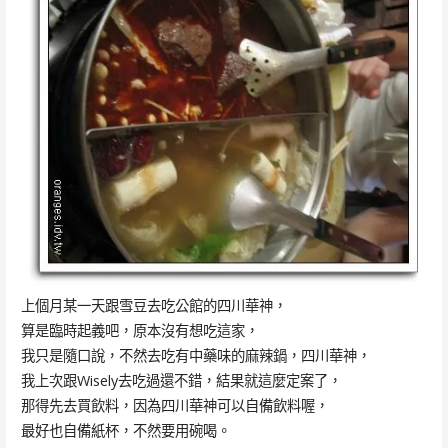
上個月某一天跟雪豆去吃公館的四川華神，
算是臨時起義吧，原本沒有想吃這家，
我只是隨口說，不然去吃有中藥味的麻辣鍋，四川華神，
我上次跟Wisely去吃過還不錯，結果就這麼定案了，
那得先去買飲料，因為四川華神可以自備飲料喔，
最好也自備紙杯，不然要用碗喝。