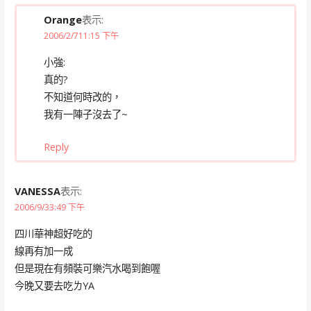
Orange
表示:
2006/2/711:15 下午
小強:
真的?
不知道何時改的，
我有一陣子沒去了~
Reply
VANESSA
表示:
2006/9/33:49 下午
四川華神超好吃的
線再有加一成
但是現在有頻裝可樂汽水喝到飽喔
今晚又要去吃ㄌYA