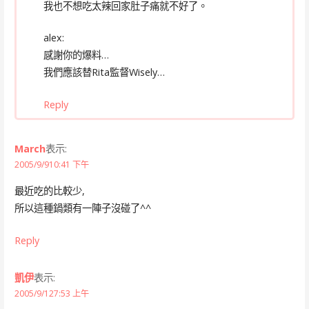
我也不想吃太辣回家肚子痛就不好了。
alex:
感謝你的爆料…
我們應該替Rita監督Wisely…
Reply
March
表示:
2005/9/910:41 下午
最近吃的比較少,
所以這種鍋類有一陣子沒碰了^^
Reply
凱伊
表示:
2005/9/127:53 上午