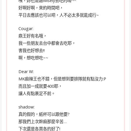
咦，妳也是跟Wisely去吃的唷^^
好啊好啊，來約時間吧，
平日去應該也可以吧，人不必太多就能成行~
Cougar:
鼎王好有名哦，
我一些朋友去台中都會去吃耶，
害我也好想去!!
啊，想吃想吃~~
Dear W:
MK麻辣王也不錯，但是想到要排隊就有點沒力:P
而且加一成就要400耶，
讓人有點裹足不前。
shadow:
真的假的，紙杯可以跟他要?
那我們上次幹麻那麼辛苦…
下次還是各買各的好了!