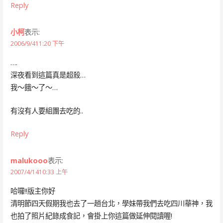
Reply
小柯
表示:
2006/9/411:20 下午
….
深夜看到這篇真是超殺…
我～餓～了～…
有沒有人要組團去吃的..
Reply
malukooo
表示:
2007/4/1410:33 上午
哈囉!!版主你好
清明節四天假期我也去了一趟台北，學妹帶我們去吃四川華神，我
也拍了照片紀錄成食記，會掛上你這篇做延伸閱讀喔!