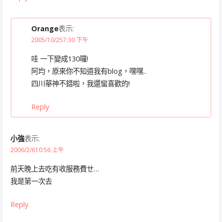
Orange
表示:
2005/10/257:30 下午
哇 一下變成130囉!
阿均，原來你不知道我有blog，嘿嘿..
四川華神不錯啦，我還蠻喜歡的!
Reply
小強
表示:
2006/2/610:56 上午
前天晚上去吃有收服務費ㄝ…
我是第一次去
Reply