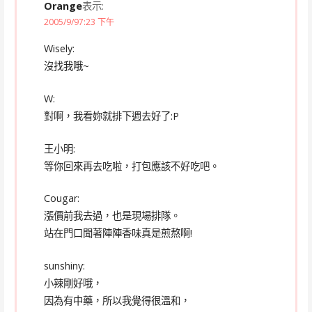
Orange
表示:
2005/9/97:23 下午
Wisely:
沒找我哦~
W:
對啊，我看妳就排下週去好了:P
王小明:
等你回來再去吃啦，打包應該不好吃吧。
Cougar:
漲價前我去過，也是現場排隊。
站在門口聞著陣陣香味真是煎熬啊!
sunshiny:
小辣剛好哦，
因為有中藥，所以我覺得很溫和，