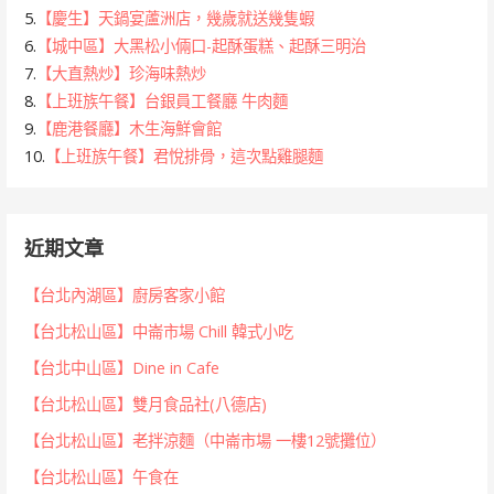
5.
【慶生】天鍋宴蘆洲店，幾歲就送幾隻蝦
6.
【城中區】大黑松小倆口-起酥蛋糕、起酥三明治
7.
【大直熱炒】珍海味熱炒
8.
【上班族午餐】台銀員工餐廳 牛肉麵
9.
【鹿港餐廳】木生海鮮會館
10.
【上班族午餐】君悅排骨，這次點雞腿麵
近期文章
【台北內湖區】廚房客家小館
【台北松山區】中崙市場 Chill 韓式小吃
【台北中山區】Dine in Cafe
【台北松山區】雙月食品社(八德店)
【台北松山區】老拌涼麵（中崙市場 一樓12號攤位）
【台北松山區】午食在