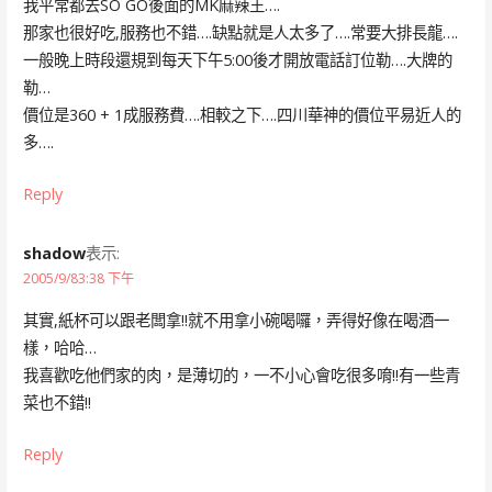
我平常都去SO GO後面的MK麻辣王….
那家也很好吃,服務也不錯….缺點就是人太多了….常要大排長龍….
一般晚上時段還規到每天下午5:00後才開放電話訂位勒….大牌的
勒…
價位是360 + 1成服務費….相較之下….四川華神的價位平易近人的
多….
Reply
shadow
表示:
2005/9/83:38 下午
其實,紙杯可以跟老闆拿!!就不用拿小碗喝囉，弄得好像在喝酒一
樣，哈哈…
我喜歡吃他們家的肉，是薄切的，一不小心會吃很多唷!!有一些青
菜也不錯!!
Reply