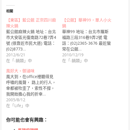
相關
【東區】藍公館 正宗四川麻
【公館】華神99，單人小火
辣火鍋
鍋
藍公館麻辣火鍋 地址：台北
華神99 地址：台北市羅斯
市大安區光復南路72巷7弄4
福路三段316巷9弄2號 電
號 (很靠近市民大道) 電話：
話：(02)2365-3676 最近蠻
(02)8773…
常在公館…
2012/6/21
2010/12/19
在「-鍋類」中
在「-鍋類」中
風好大‧御滷味
風大到，在office裡聽得見
呼嘯的風聲， 路上的行人，
傘都被吹歪了，索性不撐，
我開始擔心我的折傘…
2005/8/12
在「Life」中
你可能也會有興趣：