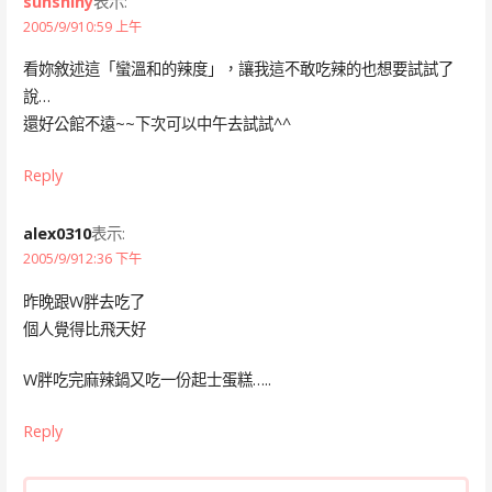
sunshiny
表示:
2005/9/910:59 上午
看妳敘述這「蠻溫和的辣度」，讓我這不敢吃辣的也想要試試了
說…
還好公館不遠~~下次可以中午去試試^^
Reply
alex0310
表示:
2005/9/912:36 下午
昨晚跟W胖去吃了
個人覺得比飛天好
W胖吃完麻辣鍋又吃一份起士蛋糕…..
Reply