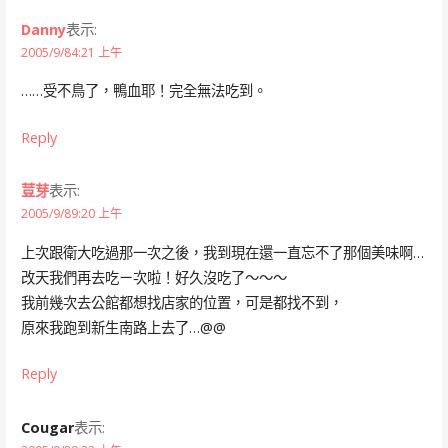
Danny
表示:
2005/9/84:21 上午
……受不鳥了，鴨血耶！完全無法吃到。
Reply
荳芽
表示:
2005/9/89:20 上午
上次跟衛大吃過那一次之後，我到現在還一直忘不了那個美味啊…
改天我們再去吃ㄧ次啦！好久沒吃了～～～
我前幾次去公館都想找店家的位置，可是都找不到，
原來我跑到新生南路上去了…@@
Reply
Cougar
表示: