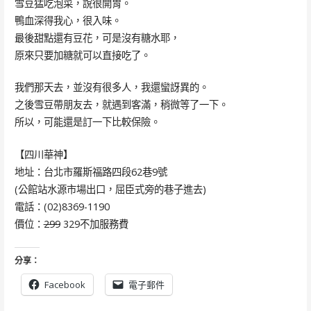
雪豆猛吃泡菜，說很開胃。
鴨血深得我心，很入味。
最後甜點還有豆花，可是沒有糖水耶，
原來只要加糖就可以直接吃了。
我們那天去，並沒有很多人，我還蠻訝異的。
之後雪豆帶朋友去，就遇到客滿，稍微等了一下。
所以，可能還是訂一下比較保險。
【四川華神】
地址：台北市羅斯福路四段62巷9號
(公館站水源市場出口，屈臣式旁的巷子進去)
電話：(02)8369-1190
價位：
299
329不加服務費
分享：
Facebook
電子郵件