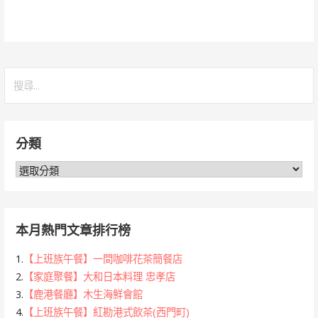
搜
尋
關
鍵
分類
字:
分
類
本月熱門文章排行榜
1.
【上班族午餐】一間咖啡花茶簡餐店
2.
【家庭聚餐】大和日本料理 忠孝店
3.
【鹿港餐廳】木生海鮮會館
4.
【上班族午餐】紅勘港式飲茶(西門町)