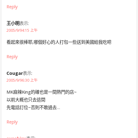
Reply
王小明
表示:
2005/9/94:15 上午
看起來很棒耶,哪個好心的人打包一些送到美國給我吃吧
Reply
Cougar
表示:
2005/9/96:30 上午
MK麻辣King的確也是一間熱門的店~
以前大概也只去這間
先電話訂位~否則不敢過去…
Reply