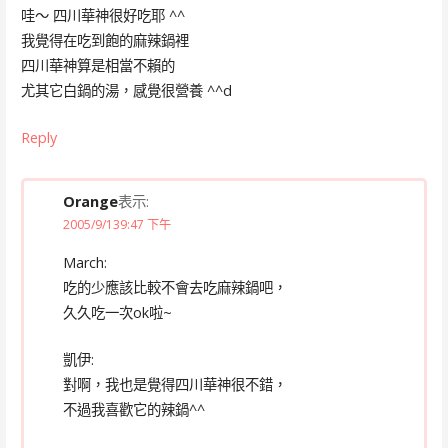
哇～ 四川華神很好吃耶 ^^
我覺得在吃到飽的麻辣鍋裡
四川華神算是相當不賴的
尤其它白鍋的湯，感覺很營養 ^^d
Reply
Orange
表示:
2005/9/139:47 下午
March:
吃的少應該比較不會去吃麻辣鍋吧，
久久吃一次ok啦~
凱伊:
對啊，我也是覺得四川華神很不錯，
不過我喜歡它的辣鍋^^