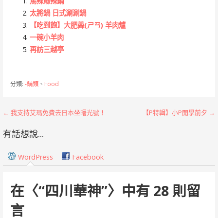
馬辣麻辣鍋
太將鍋 日式涮涮鍋
【吃到飽】大肥羴(ㄕㄢ) 羊肉爐
一碗小羊肉
再訪三越亭
分類:
-鍋類
、
Food
文
← 我支持艾瑪免費去日本坐曙光號！
【P特輯】小P開學前夕 →
章
有話想說...
導
WordPress
Facebook
覽
在〈
“四川華神”
〉中有 28 則留
言