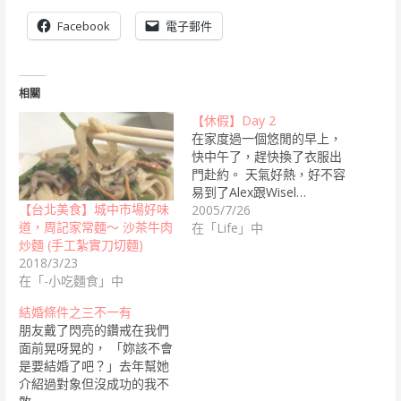
Facebook
電子郵件
相關
【休假】Day 2
在家度過一個悠閒的早上，
快中午了，趕快換了衣服出
門赴約。 天氣好熱，好不容
易到了Alex跟Wisel…
【台北美食】城中市場好味
2005/7/26
道，周記家常麵～ 沙茶牛肉
在「Life」中
炒麵 (手工紮實刀切麵)
2018/3/23
在「-小吃麵食」中
結婚條件之三不一有
朋友戴了閃亮的鑽戒在我們
面前晃呀晃的， 「妳該不會
是要結婚了吧？」去年幫她
介紹過對象但沒成功的我不