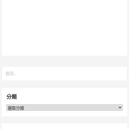
搜
尋
關
鍵
分類
字:
分
類