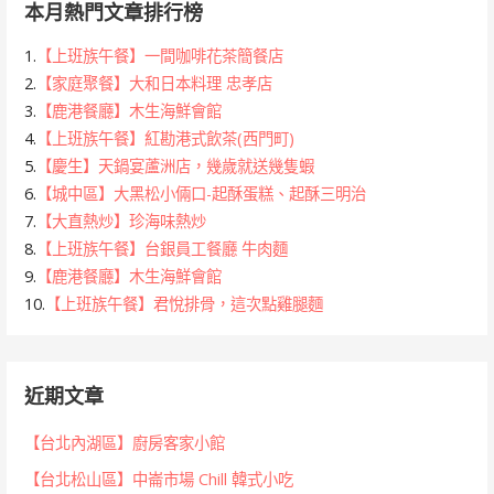
本月熱門文章排行榜
1.
【上班族午餐】一間咖啡花茶簡餐店
2.
【家庭聚餐】大和日本料理 忠孝店
3.
【鹿港餐廳】木生海鮮會館
4.
【上班族午餐】紅勘港式飲茶(西門町)
5.
【慶生】天鍋宴蘆洲店，幾歲就送幾隻蝦
6.
【城中區】大黑松小倆口-起酥蛋糕、起酥三明治
7.
【大直熱炒】珍海味熱炒
8.
【上班族午餐】台銀員工餐廳 牛肉麵
9.
【鹿港餐廳】木生海鮮會館
10.
【上班族午餐】君悅排骨，這次點雞腿麵
近期文章
【台北內湖區】廚房客家小館
【台北松山區】中崙市場 Chill 韓式小吃