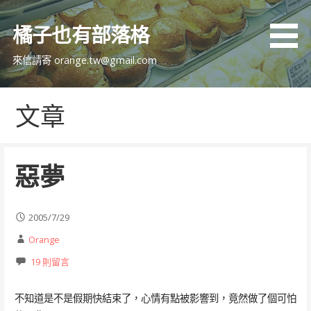
跳
至
橘子也有部落格
主
要
來信請寄 orange.tw@gmail.com
內
容
文章
惡夢
2005/7/29
Orange
19 則留言
不知道是不是假期快結束了，心情有點被影響到，竟然做了個可怕