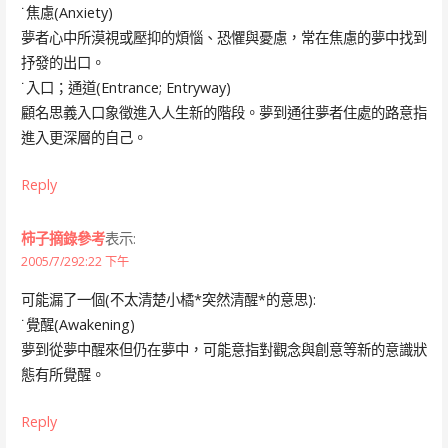
˙焦慮(Anxiety)
夢者心中所漠視或壓抑的煩惱、恐懼與憂慮，常在焦慮的夢中找到
抒發的出口。
˙入口；通道(Entrance; Entryway)
顧名思義入口象徵進入人生新的階段。夢到通往夢者住處的路意指
進入更深層的自己。
Reply
柿子摘錄參考
表示:
2005/7/292:22 下午
可能漏了一個(不太清楚小橘*突然清醒*的意思):
˙覺醒(Awakening)
夢到從夢中醒來但仍在夢中，可能意指對觀念與創意等新的意識狀
態有所覺醒。
Reply