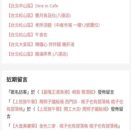
【台北中山區】Dine in Cafe
【台北松山區】雙月食品社(八德店)
【台北松山區】老拌涼麵（中崙市場 一樓12號攤位）
【台北松山區】午食在
【台北大安區】陳鐵心 拌拌麵 豬肝湯
【台北松山區】搬湯弄煮 (八德店)
近期留言
「
匿名訪客
」於〈
【基隆正濱漁港】嶼我 餐酒館
〉發佈留言
「
【上班族午餐】周照子鐵板燒 西門店 - 橘子也有部落格 橘子也
有部落格
」於〈
【上班族午餐】開工大吉! 周照子鐵板燒
〉發佈留
言
「
【大直美麗華】金色三麥 - 橘子也有部落格 橘子也有部落格
」