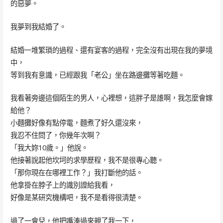
的惡夢。
我夢到我結婚了。
結婚一堆繁瑣的過程、還有宴客的過程，完全沒有出現在我的夢境
中，
等到我有意識，已經跟我「老公」坐在路邊攤等著吃麵。
我看著旁邊這個陌生的男人，心裡想，這胖子是誰啊，我怎麼會嫁
給他？
小麵攤好像有點停電，麵煮了好久還沒來，
我忍不住問了，你幾年次啊？
「我大妳10歲。」他說。
他接著說起他坎坷的求學歷程，我不是很專心聽。
「那你現在在哪裡工作？」我打斷他的話。
他拿掛在脖子上的識別證給我看，
好像是某研究機構吧，我不是看得很清楚。
過了一會兒，他把嘴湊過來親了我一下，