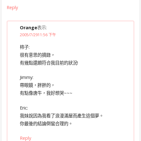
Reply
Orange
表示:
2005/7/2911:56 下午
柿子:
很有意思的摘錄，
有幾點還頗符合我目前的狀況!
Jimmy:
帶眼鏡，胖胖的，
有點像唐牛，我好想哭~~~
Eric:
我妹說因為我看了浪漫滿屋而產生這個夢。
你最後的結論倒蠻合理的。
Reply