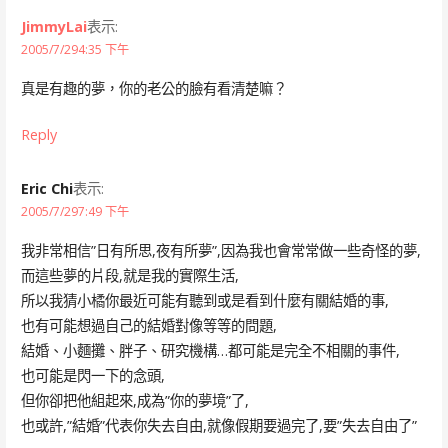
JimmyLai
表示:
2005/7/294:35 下午
真是有趣的夢，你的老公的臉有看清楚嘛？
Reply
Eric Chi
表示:
2005/7/297:49 下午
我非常相信”日有所思,夜有所夢”,因為我也會常常做一些奇怪的夢,
而這些夢的片段,就是我的實際生活,
所以我猜小橘你最近可能有聽到或是看到什麼有關結婚的事,
也有可能想過自己的結婚對像等等的問題,
結婚、小麵攤、胖子、研究機構…都可能是完全不相關的事件,
也可能是閃一下的念頭,
但你卻把他組起來,成為”你的夢境”了,
也或許,”結婚”代表你失去自由,就像假期要過完了,要”失去自由了”