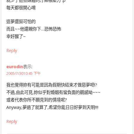
就少了這些媒體的汙染根壓力 :p
每天都很開心唷
這夢還挺可怕的
而且~~他還親你下…恐怖恐怖
幸好醒了~
Reply
eurodin
表示:
2005/7/3010:45 下午
我也覺得妳有可能是因為假期快結束才做惡夢吧!?
不過,由此可見,妳似乎對婚姻有蠻負面的觀感呦~~~
或者代表你所不願見到的情境呢?
Anyway,夢過了就算了,希望你能日日好夢到天明!!!!
Reply