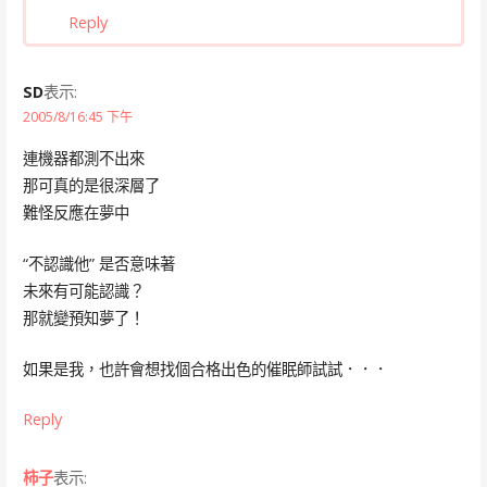
Reply
SD
表示:
2005/8/16:45 下午
連機器都測不出來
那可真的是很深層了
難怪反應在夢中
“不認識他” 是否意味著
未來有可能認識？
那就變預知夢了！
如果是我，也許會想找個合格出色的催眠師試試．．．
Reply
柿子
表示: