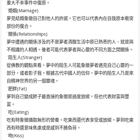
重大不幸事件中復原。
˙婚姻(Marriage)
夢見結婚象徵自己對他人的許諾。它也可以代表內在自我原本衝突
部份的復合。
˙關係(Relationships)
夢中遭遇的關係涉及的不是夢者清醒生活中原已熟悉的人、就是與
不相識的人相遇。後者可能代表夢者與心靈的不同方面之間關係。
˙陌生人(Stranger)
從佛教的觀點來看，夢中的陌生人可能象徵夢者遇見自己心靈的一
部分，或者影子我。根據古代中國人的信仰，夢中的陌生人乃是來
自精神世界的另一個靈魂。
˙肥胖(Fat)
夢到自己變成胖子最直接的象徵是過度放縱，但也代表財富與豐
富。
˙吃(Eating)
吃有時象徵攝取無形的營養。吃東西還代表享受或放縱。夢到吃東
西有時還意味焦慮或是感到不勝負荷。
˙吻(Kiss)