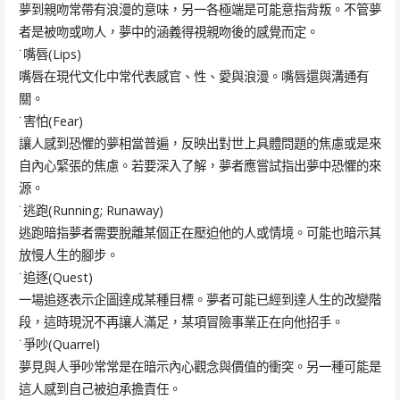
夢到親吻常帶有浪漫的意味，另一各極端是可能意指背叛。不管夢
者是被吻或吻人，夢中的涵義得視親吻後的感覺而定。
˙嘴唇(Lips)
嘴唇在現代文化中常代表感官、性、愛與浪漫。嘴唇還與溝通有
關。
˙害怕(Fear)
讓人感到恐懼的夢相當普遍，反映出對世上具體問題的焦慮或是來
自內心緊張的焦慮。若要深入了解，夢者應嘗試指出夢中恐懼的來
源。
˙逃跑(Running; Runaway)
逃跑暗指夢者需要脫離某個正在壓迫他的人或情境。可能也暗示其
放慢人生的腳步。
˙追逐(Quest)
一場追逐表示企圖達成某種目標。夢者可能已經到達人生的改變階
段，這時現況不再讓人滿足，某項冒險事業正在向他招手。
˙爭吵(Quarrel)
夢見與人爭吵常常是在暗示內心觀念與價值的衝突。另一種可能是
這人感到自己被迫承擔責任。