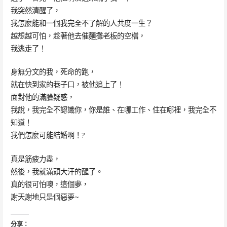
我突然清醒了，
我怎麼能和一個我完全不了解的人共度一生？
越想越可怕，趁著他去催麵攤老板的空檔，
我逃走了！
身無分文的我，死命的跑，
就在快到家的巷子口，被他追上了！
面對他的滿臉疑惑，
我說，我完全不認識你，你是誰、在哪工作、住在哪裡，我完全不
知道！
我們怎麼可能結婚啊！?
真是筋疲力盡，
然後，我就滿頭大汗的醒了。
真的很可怕噢，這個夢，
謝天謝地只是個惡夢~
分享：