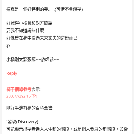
這真是一個好特別的夢……(可惜不會解夢)
好難得小橘會和對方問話
要我不知道說些什麼
好像曾在夢中看過未來丈夫的背影而已
:p
小橘別太緊張囉~~放輕鬆~~
Reply
柿子摘錄參考
表示:
2005/7/292:16 下午
剛好手邊有夢的百科全書:
˙發現(Discovery)
可能顯示出夢者進入人生新的階段，或是個人發展的新階段，如從