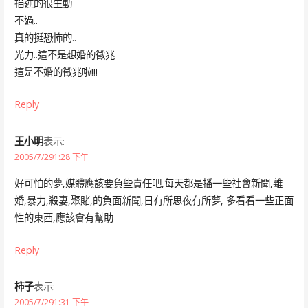
描述的很生動
不過..
真的挺恐怖的..
光力..這不是想婚的徵兆
這是不婚的徵兆啦!!!
Reply
王小明
表示:
2005/7/291:28 下午
好可怕的夢,媒體應該要負些責任吧,每天都是播一些社會新聞,離
婚,暴力,殺妻,聚賭,的負面新聞,日有所思夜有所夢, 多看看一些正面
性的東西,應該會有幫助
Reply
柿子
表示:
2005/7/291:31 下午