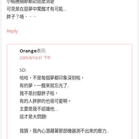
小橘連細節都記這麼清楚
可見是在惡夢中驚醒才有可能…
胖子？唔．．．
Reply
Orange
表示:
2005/8/16:31 下午
SD:
哈哈，不是每個夢都印象深刻啦，
有的夢，一醒來就忘光了..
我不是討厭胖子啦，
有的人胖胖的也很可愛啊。
主要是我不認識他…
這才是大問題!
我猜，我內心潛藏著那部機器測不出來的壓力..