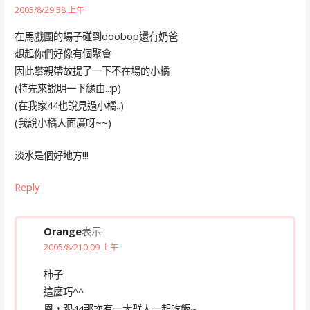
2005/8/29:58 上午
在馬戲團的場子碰到doobop還有奶爸
想起你們好像有個聚會
因此攀親帶故提了一下不在場的小橘
(特先來說明一下緣由..:p)
(在我家44也說見過小橘..)
(我說小橘人面廣呀~~)
淡水是個好地方!!!
Reply
Orange
表示:
2005/8/210:09 上午
柿子:
這麼巧^^
恩，跟44那次有一大群人一起吃飯~