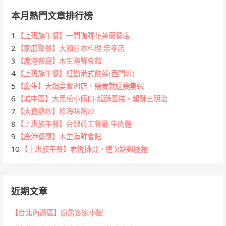
本月熱門文章排行榜
1.
【上班族午餐】一間咖啡花茶簡餐店
2.
【家庭聚餐】大和日本料理 忠孝店
3.
【鹿港餐廳】木生海鮮會館
4.
【上班族午餐】紅勘港式飲茶(西門町)
5.
【慶生】天鍋宴蘆洲店，幾歲就送幾隻蝦
6.
【城中區】大黑松小倆口-起酥蛋糕、起酥三明治
7.
【大直熱炒】珍海味熱炒
8.
【上班族午餐】台銀員工餐廳 牛肉麵
9.
【鹿港餐廳】木生海鮮會館
10.
【上班族午餐】君悅排骨，這次點雞腿麵
近期文章
【台北內湖區】廚房客家小館