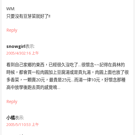
WM:
只要沒有豆芽菜就好了!!
Reply
snowgirl
表示:
2005/4/302:16 上午
看到自己家鄉的東西，已經很久沒吃了…很懷念~~記得在員林的
時候，都會買一粒肉圓加上豆腐湯或是貢丸湯，肉圓上面也放了很
多香菜，一顆賣20元，最貴是25元…而湯一律10元，好懷念那種
高中放學後跑去買的感覺唷…
Reply
小橘
表示:
2005/5/110:53 上午