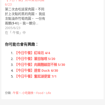
6/23
第二次去吃這家肉圓，不同
於上次點的蒸的肉圓， 我這
次點油炸竹筍肉圓， 一份有
兩顆($40)，我一顆分…
2005/6/23
在「-午餐」中
你可能也會有興趣：
【今日午餐】紅味坊 4/4
【今日午餐】蕃茄咖哩 5/20
【今日午餐】肉圓麵線甜不辣 5/30
【今日午餐】達客 Duck 6/30
【今日午餐】奮起湖便當 7/1
分類:
-午餐
、
-小吃麵食
、
Food
、
Life