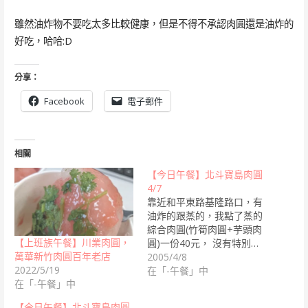
雖然油炸物不要吃太多比較健康，但是不得不承認肉圓還是油炸的
好吃，哈哈:D
分享：
Facebook
電子郵件
相關
【今日午餐】北斗寶島肉圓
4/7
靠近和平東路基隆路口，有
油炸的跟蒸的，我點了蒸的
綜合肉圓(竹筍肉圓+芋頭肉
【上班族午餐】川業肉圓，
圓)一份40元， 沒有特別…
萬華新竹肉圓百年老店
2005/4/8
2022/5/19
在「-午餐」中
在「-午餐」中
【今日午餐】北斗寶島肉圓