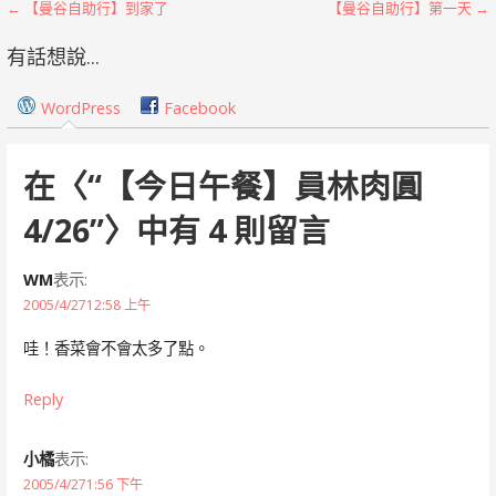
文
← 【曼谷自助行】到家了
【曼谷自助行】第一天 →
章
有話想說...
導
WordPress
Facebook
覽
在〈
“【今日午餐】員林肉圓
4/26”
〉中有 4 則留言
WM
表示:
2005/4/2712:58 上午
哇！香菜會不會太多了點。
Reply
小橘
表示:
2005/4/271:56 下午