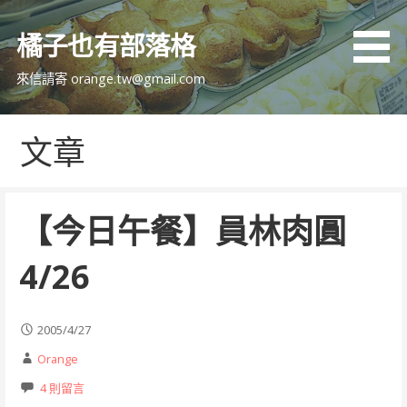
跳
至
橘子也有部落格
主
要
來信請寄 orange.tw@gmail.com
內
容
文章
【今日午餐】員林肉圓
4/26
2005/4/27
Orange
4 則留言