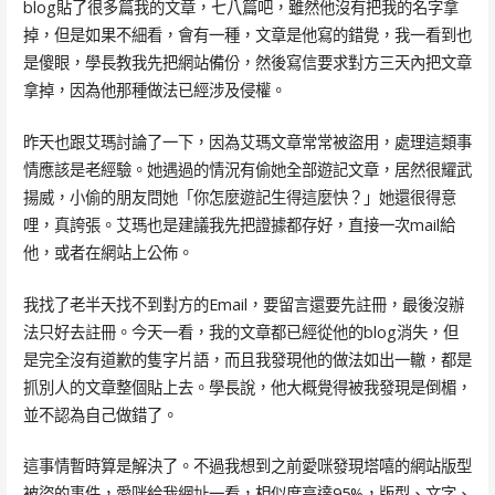
blog貼了很多篇我的文章，七八篇吧，雖然他沒有把我的名字拿
掉，但是如果不細看，會有一種，文章是他寫的錯覺，我一看到也
是傻眼，學長教我先把網站備份，然後寫信要求對方三天內把文章
拿掉，因為他那種做法已經涉及侵權。
昨天也跟艾瑪討論了一下，因為艾瑪文章常常被盜用，處理這類事
情應該是老經驗。她遇過的情況有偷她全部遊記文章，居然很耀武
揚威，小偷的朋友問她「你怎麼遊記生得這麼快？」她還很得意
哩，真誇張。艾瑪也是建議我先把證據都存好，直接一次mail給
他，或者在網站上公佈。
我找了老半天找不到對方的Email，要留言還要先註冊，最後沒辦
法只好去註冊。今天一看，我的文章都已經從他的blog消失，但
是完全沒有道歉的隻字片語，而且我發現他的做法如出一轍，都是
抓別人的文章整個貼上去。學長說，他大概覺得被我發現是倒楣，
並不認為自己做錯了。
這事情暫時算是解決了。不過我想到之前愛咪發現塔嘻的網站版型
被盜的事件，愛咪給我網址一看，相似度高達95%，版型、文字、