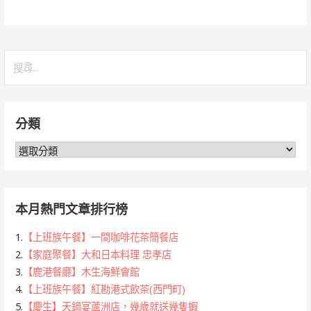
搜
尋
關
鍵
分類
字:
分
類
本月熱門文章排行榜
1.
【上班族午餐】一間咖啡花茶簡餐店
2.
【家庭聚餐】大和日本料理 忠孝店
3.
【鹿港餐廳】木生海鮮會館
4.
【上班族午餐】紅勘港式飲茶(西門町)
5.
【慶生】天鍋宴蘆洲店，幾歲就送幾隻蝦