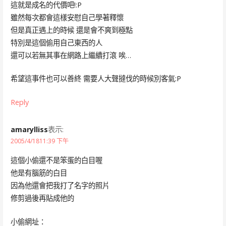
這就是成名的代價吧!:P
雖然每次都會這樣安慰自己學著釋懷
但是真正遇上的時候 還是會不爽到極點
特別是這個偷用自己東西的人
還可以若無其事在網路上繼續打滾 唉…
希望這事件也可以善終 需要人大聲撻伐的時候別客氣:P
Reply
amarylliss
表示:
2005/4/1811:39 下午
這個小偷還不是笨蛋的白目喔
他是有腦筋的白目
因為他還會把我打了名字的照片
修剪過後再貼成他的
小偷網址：