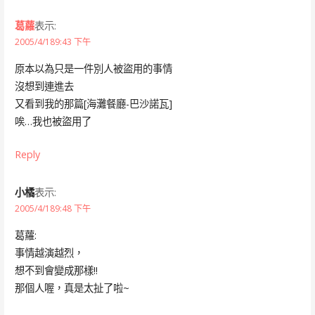
葛蘿
表示:
2005/4/189:43 下午
原本以為只是一件別人被盜用的事情
沒想到連進去
又看到我的那篇[海灘餐廳-巴沙諾瓦]
唉…我也被盜用了
Reply
小橘
表示:
2005/4/189:48 下午
葛蘿:
事情越演越烈，
想不到會變成那樣!!
那個人喔，真是太扯了啦~