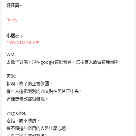
好怪異~
Reply
小橘
表示:
2005/4/182:26 下午
WM:
太像了對吧，現在google這麼發達，怎還有人敢做這種事啊?
吉米:
對啊，為了遏止被偷圖，
有些人還把識別的圖文貼在照片正中央，
這樣想修改都很難哩。
Ying Chou:
沒錯，防不勝防，
搞不懂這些盜用的人是什麼心態，
ㄧ點羞恥心都沒有嗎?