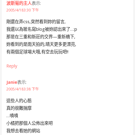
波斯菊的主人
表示:
2005/4/183:30 下午
剛還在弄css,突然看到妳的留言,
我還以為匿名寫blog被妳認出來了…:p
那是在三重和新莊的交界—重新橋下,
妳看到的是雨天拍的,晴天更多更漂亮,
有兩個足球場大哦,有空去玩玩吧!!
Reply
Janie
表示:
2005/4/183:38 下午
這些人的心態
真的很難揣摩
…嘖嘖
小橘把那個人公佈出來吧
我想去看她的網站