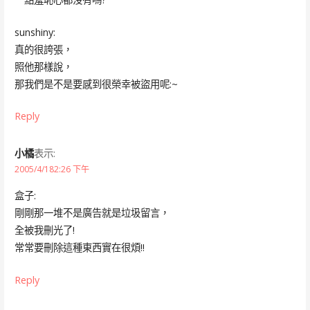
sunshiny:
真的很誇張，
照他那樣說，
那我們是不是要感到很榮幸被盜用呢:~
Reply
小橘
表示:
2005/4/182:26 下午
盒子:
剛剛那一堆不是廣告就是垃圾留言，
全被我刪光了!
常常要刪除這種東西實在很煩!!
Reply