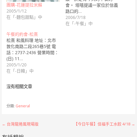
團購-花蓮提拉米蘇
會。 塔嘻提議一家位於信義
2005/1/12
路口的…
在「-麵包甜點」中
2006/7/18
在「-午餐」中
午餐的約會-松熹
松熹 和風料理 地址：北市
敦化南路二段265巷5號 電
話：2737-2436 營業時間：
(日) 11…
2005/1/20
在「-日韓」中
沒有相關文章
分類:
General
文
← 台灣龍捲風現場版
【今日午餐】佳福手工水餃 4/18 →
章