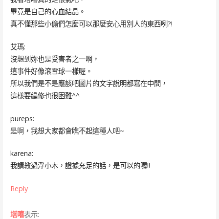
畢竟是自己的心血結晶。
真不懂那些小偷們怎麼可以那麼安心用別人的東西咧?!
艾瑪:
沒想到妳也是受害者之一啊，
這事件好像滾雪球一樣喔。
所以我們是不是應該吧圖片的文字說明都寫在中間，
這樣要編修也很困難^^
pureps:
是啊，我想大家都會瞧不起這種人吧~
karena:
我請教過浮小木，證據充足的話，是可以的喔!!
Reply
塔嘻
表示: