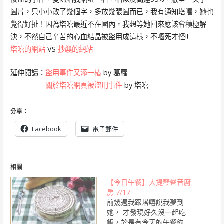
圖片，只小小改了幾個字，多放幾張圖而已，我有通知塔嘻，她也
覺得好扯！因為塔嘻最近不在國內，我想等她回來應該會積極解
決，不然自己辛苦的心血結晶被盜用成這樣，不嘔死才怪!!
塔嘻的網站
VS
抄襲的網站
延伸閱讀：
盜用事件又添一樁
by 葛蘿
關於塔嘻網頁被盜用事件
by 塔嘻
分享：
Facebook
電子郵件
相關
【今日午餐】大提琴聲音廚
房 7/17
前幾週我跟塔嘻說我夢到
她， 才發現好久沒一起吃
飯，於是有今天的午餐約