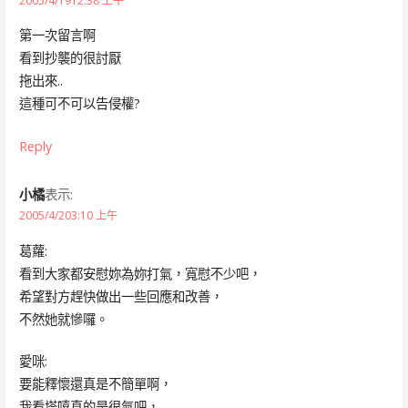
2005/4/1912:38 上午
第一次留言啊
看到抄襲的很討厭
拖出來..
這種可不可以告侵權?
Reply
小橘
表示:
2005/4/203:10 上午
葛蘿:
看到大家都安慰妳為妳打氣，寬慰不少吧，
希望對方趕快做出一些回應和改善，
不然她就慘囉。
愛咪:
要能釋懷還真是不簡單啊，
我看塔嘻真的是很氣吧，