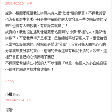
2005/4/205:54 下午
感謝小橘跟愛咪讓我知道原來有人很”欣賞”我的網頁，不過我其實
也沒有那麼生氣啦～只是覺得單純的跟大家分享一些吃喝玩樂的沒
想到也會有人想抄襲，有點訝異就是了！
說真的，我也很怕遇到像葛蘿網站提到的”小奈”那樣的人，雖然他
道歉了，可是我覺得光是處理一些後續雜事就更煩人了。畢竟每個
人當初架設網站的出發點都是希望”分享”，我寧可每天開開心心的
分享我想要分享的東西，也懶的去跟這些有理說不清的人吵架，這
樣只會把自己的心情搞糟了而已…
不過還是希望這些抄襲的人可以懂得「尊重」每個人的心血結晶囉
～這樣的網路生態才會健康呀！
Reply
小橘
表示:
2005/4/206:45 下午
塔嘻: