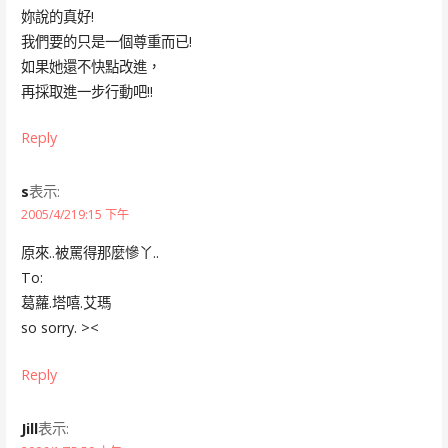
妳說的真好!
我們要的只是一個尊重而已!
如果她還不快點改進，
再採取進一步行動吧!!
Reply
s
表示:
2005/4/219:15 下午
原來..被罵得那麼慘丫..
To:
葛蘿.塔嘻.艾瑪
so sorry. ><
Reply
Jill
表示: