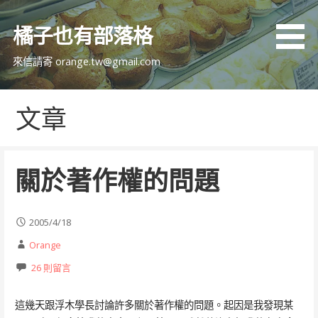
跳
至
橘子也有部落格
主
要
來信請寄 orange.tw@gmail.com
內
容
文章
關於著作權的問題
2005/4/18
Orange
26 則留言
這幾天跟浮木學長討論許多關於著作權的問題。起因是我發現某