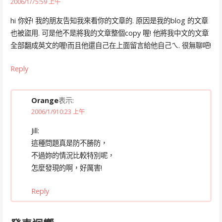
2006/1/75:59 上午
hi 你好! 我的朋友告知我來看你的文章的. 原因是我的blog 的文章
也被盜用. 可是他不是將我的文章整個copy 喔! 他將我中文的文章
全部翻成英文的喔!而且他還自己在上面留言給他自己ㄟ. 很無聊吧!
Reply
Orange
表示:
2006/1/910:23 上午
Jill:
這種問題真是防不勝防，
不過妳的情況比較特別呢，
怎麼發現的啊，好厲害!
Reply