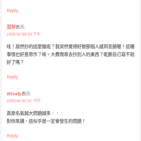
Reply
荳芽
表示:
2005/4/185:59 下午
哇！居然抄的這麼徹底？我突然覺得好替那個人感到丟臉喔！這種
事情也好意思作？唉。大費周章去抄別人的東西？乾脆自己寫不就
好了嗎？
Reply
Wisely
表示:
2005/4/187:21 下午
真是名氣越大問題越多．．．
對你來講，這似乎是一定會發生的問題！
Reply