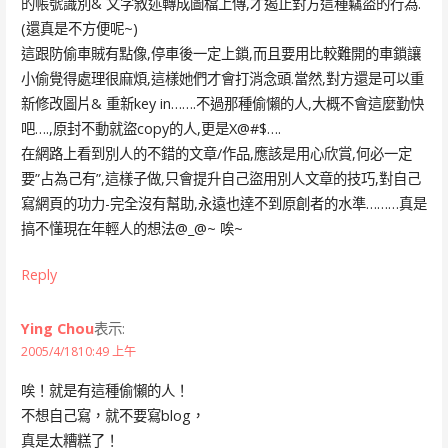
的帳號識別& 文字敘述轉成圖檔上傳,才遏止對方這種竊盜的行為.
(還真是不方便呢~)
這跟防偷車賊有點像,停車後一定上鎖,而且要用比較難開的車鎖讓
小偷覺得處理很麻煩,這樣她們才會打消念頭.當然,對方還是可以重
新修改圖片& 重新key in…….不過那種偷懶的人,大概不會這麼勤快
吧….,原封不動就盜copy的人,更是X@#$….
在網路上看到別人的不錯的文章/作品,應該是用心欣賞,何必一定
要”占為己有”,這樣子做,只會提升自己盜用別人文章的技巧,對自己
寫網頁的功力-完全沒有幫助,永遠也達不到原創者的水準………真是
搞不懂現在年輕人的想法@_@~ 唉~
Reply
Ying Chou
表示:
2005/4/1810:49 上午
唉！就是有這種偷懶的人！
不想自己寫，就不要寫blog，
真是太糟糕了！