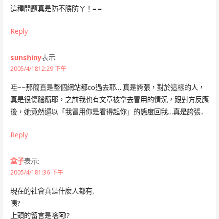
這種問題真是防不勝防ㄚ！=.=
Reply
sunshiny
表示:
2005/4/1812:29 下午
哇~~那簡直是整個網站都co過去耶….真是誇張，對於這樣的人，
真是很傷腦筋耶，之前我也有文章被拿去冒用的情況，跟對方反應
後，她竟然還以「我冒用你是看得起你」的態度回我…真是誇張..
Reply
盒子
表示:
2005/4/181:36 下午
現在的社會真是什麼人都有,
咦?
上頭的留言是啥阿!?