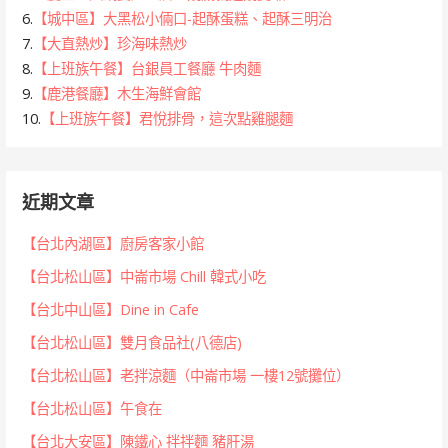
6.
【城中區】大黑松小倆口-起酥蛋糕、起酥三明治
7.
【大直熱炒】珍海味熱炒
8.
【上班族午餐】台銀員工餐廳 牛肉麵
9.
【鹿港餐廳】木生海鮮會館
10.
【上班族午餐】君悅排骨，這次點雞腿麵
近期文章
【台北內湖區】廚房客家小館
【台北松山區】中崙市場 Chill 韓式小吃
【台北中山區】Dine in Cafe
【台北松山區】雙月食品社(八德店)
【台北松山區】老拌涼麵（中崙市場 一樓12號攤位）
【台北松山區】午食在
【台北大安區】陳鐵心 拌拌麵 豬肝湯