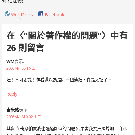
有話想說...
導
WordPress
Facebook
覽
在〈
“關於著作權的問題”
〉中有
26 則留言
WM
表示:
2005/4/188:16 上午
哇！不可思議！乍看還以為是同一個連結，真是太扯了。
Reply
吉米豬
表示:
2005/4/1810:02 上午
其實,在奇摩拍賣我也遇過類似的問題.結果害我要把照片加上自己