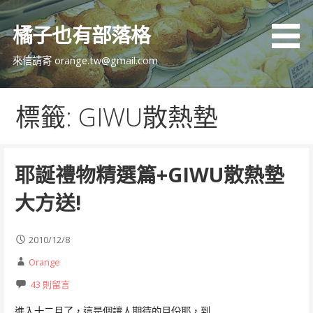
跳
至
橘子也有部落格
主
要
來信請寄 orange.tw@gmail.com
內
容
標籤: GIWU散熱墊
耶誕禮物精選篇+GIWU散熱墊
大方送!
2010/12/8
Orange
43 則留言
進入十二月了，這是個讓人期待的月份耶，到…