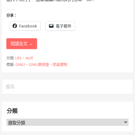
分享：
Facebook
電子郵件
閱讀全文 →
分類:
Life
、
stuff
標籤:
GIWU
、
GIWU散熱墊
、
耶誕禮物
搜
尋
關
鍵
分類
字:
分
類