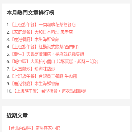
本月熱門文章排行榜
1.
【上班族午餐】一間咖啡花茶簡餐店
2.
【家庭聚餐】大和日本料理 忠孝店
3.
【鹿港餐廳】木生海鮮會館
4.
【上班族午餐】紅勘港式飲茶(西門町)
5.
【慶生】天鍋宴蘆洲店，幾歲就送幾隻蝦
6.
【城中區】大黑松小倆口-起酥蛋糕、起酥三明治
7.
【大直熱炒】珍海味熱炒
8.
【上班族午餐】台銀員工餐廳 牛肉麵
9.
【鹿港餐廳】木生海鮮會館
10.
【上班族午餐】君悅排骨，這次點雞腿麵
近期文章
【台北內湖區】廚房客家小館