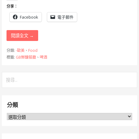
分享：
Facebook
電子郵件
閱讀全文 →
分類:
-歐美
、
Food
標籤:
GB鮮釀餐廳
、
啤酒
搜
尋
關
鍵
分類
字:
分
類