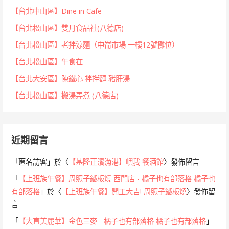
【台北中山區】Dine in Cafe
【台北松山區】雙月食品社(八德店)
【台北松山區】老拌涼麵（中崙市場 一樓12號攤位）
【台北松山區】午食在
【台北大安區】陳鐵心 拌拌麵 豬肝湯
【台北松山區】搬湯弄煮 (八德店)
近期留言
「
匿名訪客
」於〈
【基隆正濱漁港】嶼我 餐酒館
〉發佈留言
「
【上班族午餐】周照子鐵板燒 西門店 - 橘子也有部落格 橘子也
有部落格
」於〈
【上班族午餐】開工大吉! 周照子鐵板燒
〉發佈留
言
「
【大直美麗華】金色三麥 - 橘子也有部落格 橘子也有部落格
」