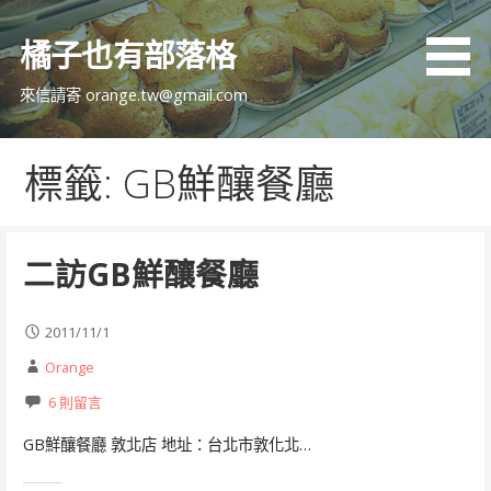
跳
至
橘子也有部落格
主
要
來信請寄 orange.tw@gmail.com
內
容
標籤: GB鮮釀餐廳
二訪GB鮮釀餐廳
2011/11/1
Orange
6 則留言
GB鮮釀餐廳 敦北店 地址：台北市敦化北…