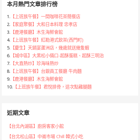
本月熱門文章排行榜
1.
【上班族午餐】一間咖啡花茶簡餐店
2.
【家庭聚餐】大和日本料理 忠孝店
3.
【鹿港餐廳】木生海鮮會館
4.
【上班族午餐】紅勘港式飲茶(西門町)
5.
【慶生】天鍋宴蘆洲店，幾歲就送幾隻蝦
6.
【城中區】大黑松小倆口-起酥蛋糕、起酥三明治
7.
【大直熱炒】珍海味熱炒
8.
【上班族午餐】台銀員工餐廳 牛肉麵
9.
【鹿港餐廳】木生海鮮會館
10.
【上班族午餐】君悅排骨，這次點雞腿麵
近期文章
【台北內湖區】廚房客家小館
【台北松山區】中崙市場 Chill 韓式小吃