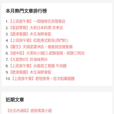
本月熱門文章排行榜
1.
【上班族午餐】一間咖啡花茶簡餐店
2.
【家庭聚餐】大和日本料理 忠孝店
3.
【鹿港餐廳】木生海鮮會館
4.
【上班族午餐】紅勘港式飲茶(西門町)
5.
【慶生】天鍋宴蘆洲店，幾歲就送幾隻蝦
6.
【城中區】大黑松小倆口-起酥蛋糕、起酥三明治
7.
【大直熱炒】珍海味熱炒
8.
【上班族午餐】台銀員工餐廳 牛肉麵
9.
【鹿港餐廳】木生海鮮會館
10.
【上班族午餐】君悅排骨，這次點雞腿麵
近期文章
【台北內湖區】廚房客家小館