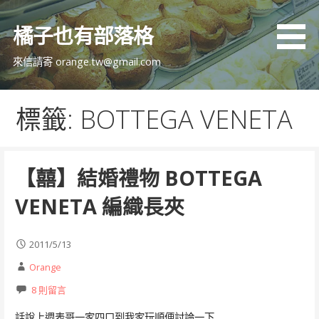
跳
至
橘子也有部落格
主
要
來信請寄 orange.tw@gmail.com
內
容
標籤: BOTTEGA VENETA
【囍】結婚禮物 BOTTEGA
VENETA 編織長夾
2011/5/13
Orange
8 則留言
話說上週表哥一家四口到我家玩順便討論一下…